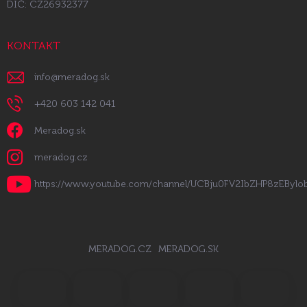
DIČ: CZ26932377
KONTAKT
info
@
meradog.sk
+420 603 142 041
Meradog.sk
meradog.cz
https://www.youtube.com/channel/UCBju0FV2IbZHP8zEByl
MERADOG.CZ
MERADOG.SK