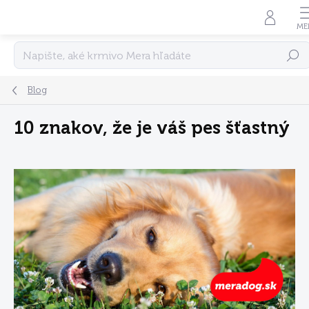
Prejsť
na
obsah
Hľadať
Blog
10 znakov, že je váš pes šťastný