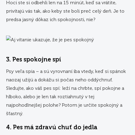
Hoci ste si odbehli len na 15 minút, keď sa vrátite,
privítajú vás tak, ako keby ste boli preč celý deň. Je to
predsa jasný dôkaz ich spokojnosti, nie?
3. Pes spokojne spí
Psy veľa spia – a sú vyrovnaní iba vtedy, keď si spánok
naozaj užijú a dokážu si počas neho oddýchnuť.
Sledujte, ako váš pes spí: leží na chrbte, spí pokojne a
hlboko, alebo je len tak roztiahnutý v tej
najpohodlnejšej polohe? Potom je určite spokojný a
šťastný.
4. Pes má zdravú chuť do jedla