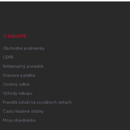
Z
á
p
ä
t
i
O NÁKUPE
e
Obchodné podmienky
GDPR
Reklamačný poriadok
Doprava a platba
Osobný odber
Výhody nákupu
Pravidlá súťaží na sociálnych sieťach
Často kladené otázky
Moja objednávka