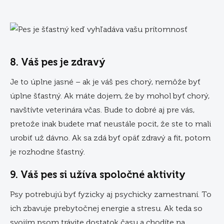
8. Váš pes je zdravý
Je to úplne jasné – ak je váš pes chorý, nemôže byť
úplne šťastný. Ak máte dojem, že by mohol byť chorý,
navštívte veterinára včas. Bude to dobré aj pre vás,
pretože inak budete mať neustále pocit, že ste to mali
urobiť už dávno. Ak sa zdá byť opäť zdravý a fit, potom
je rozhodne šťastný.
9. Váš pes si užíva spoločné aktivity
Psy potrebujú byť fyzicky aj psychicky zamestnaní. To
ich zbavuje prebytočnej energie a stresu. Ak teda so
svojím psom trávite dostatok času a chodíte na