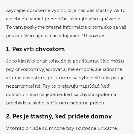
Zvyčajne dokážeme vycítiť, či je náš pes šťastný. Ak to
ale chcete vedieť presnejšie, sledujte jeho správanie.
To vám poskytne presné informácie o tom, ako sa váš
pes cíti. Všímajte si nasledujúcich 10 znakov:
1. Pes vrtí chvostom
Je to klasický znak toho, že je pes šťastný. Síce môžu
psy chvostom vyjadrovať aj iné emócie, ale radostné
vrtenie chvostom, pri ktorom sa hýbe celé telo psa, je
nezameniteľné. Psy to prejavujú napríklad, keď
dostanú niečo na jedenie, keď sa chystá spoločná
prechádzka alebo keď k nim radostne prídete.
2. Pes je šťastný, keď prídete domov
V tomto ohľade sú mnohé psy skutočne unikátne.