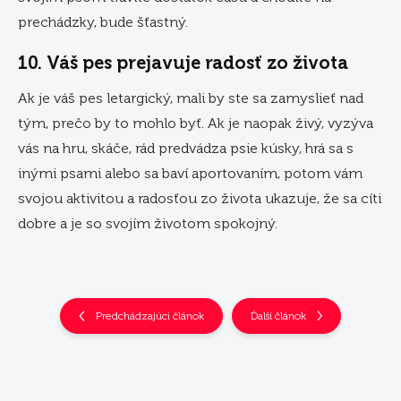
prechádzky, bude šťastný.
10. Váš pes prejavuje radosť zo života
Ak je váš pes letargický, mali by ste sa zamyslieť nad
tým, prečo by to mohlo byť. Ak je naopak živý, vyzýva
vás na hru, skáče, rád predvádza psie kúsky, hrá sa s
inými psami alebo sa baví aportovaním, potom vám
svojou aktivitou a radosťou zo života ukazuje, že sa cíti
dobre a je so svojím životom spokojný.
Predchádzajúci článok
Ďalší článok