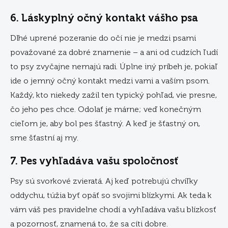
6. Láskyplný očný kontakt vášho psa
Dlhé uprené pozeranie do očí nie je medzi psami
považované za dobré znamenie – a ani od cudzích ľudí
to psy zvyčajne nemajú radi. Úplne iný príbeh je, pokiaľ
ide o jemný očný kontakt medzi vami a vaším psom.
Každý, kto niekedy zažil ten typický pohľad, vie presne,
čo jeho pes chce. Odolať je márne; veď konečným
cieľom je, aby bol pes šťastný. A keď je šťastný on,
sme šťastní aj my.
7. Pes vyhľadáva vašu spoločnosť
Psy sú svorkové zvieratá. Aj keď potrebujú chvíľky
oddychu, túžia byť opäť so svojimi blízkymi. Ak teda k
vám váš pes pravidelne chodí a vyhľadáva vašu blízkosť
a pozornosť, znamená to, že sa cíti dobre.