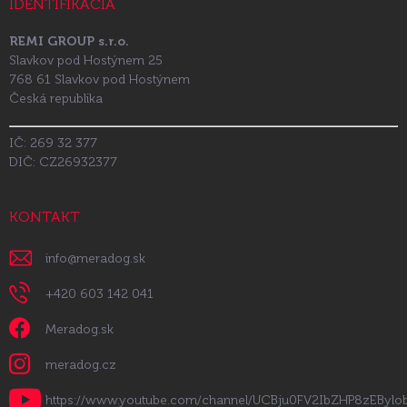
IDENTIFIKÁCIA
REMI GROUP s.r.o.
Slavkov pod Hostýnem 25
768 61 Slavkov pod Hostýnem
Česká republika
IČ: 269 32 377
DIČ: CZ26932377
KONTAKT
info
@
meradog.sk
+420 603 142 041
Meradog.sk
meradog.cz
https://www.youtube.com/channel/UCBju0FV2IbZHP8zEByl