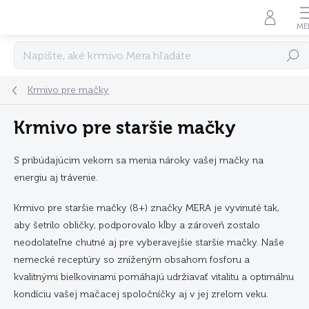
Prejsť
na
obsah
Hľadať
Krmivo pre mačky
Krmivo pre staršie mačky
S pribúdajúcim vekom sa menia nároky vašej mačky na
energiu aj trávenie.
Krmivo pre staršie mačky (8+) značky MERA je vyvinuté tak,
aby šetrilo obličky, podporovalo kĺby a zároveň zostalo
neodolateľne chutné aj pre vyberavejšie staršie mačky. Naše
nemecké receptúry so zníženým obsahom fosforu a
kvalitnými bielkovinami pomáhajú udržiavať vitalitu a optimálnu
kondíciu vašej mačacej spoločníčky aj v jej zrelom veku.