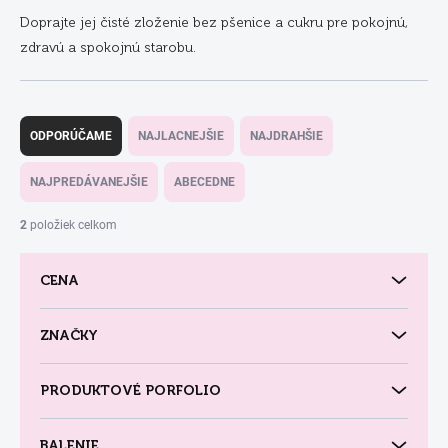
Doprajte jej čisté zloženie bez pšenice a cukru pre pokojnú,
zdravú a spokojnú starobu.
R
a
ODPORÚČAME
NAJLACNEJŠIE
NAJDRAHŠIE
d
e
NAJPREDÁVANEJŠIE
ABECEDNE
n
i
2
položiek celkom
e
p
CENA
r
o
d
ZNAČKY
u
k
PRODUKTOVÉ PORFOLIO
t
o
v
BALENIE