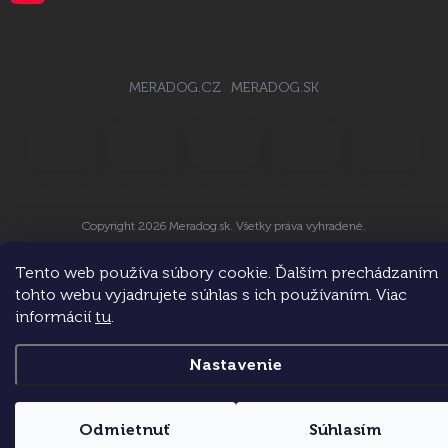
MERADOG.CZ
MERADOG.SK
Copyright 2026
Meradog.sk
. Všetky práva vyhradené.
Vytvoril Shoptet
ve spolupráci s
Tento web používa súbory cookie. Ďalším prechádzaním
tohto webu vyjadrujete súhlas s ich používaním. Viac
informácií
tu
.
Nastavenie
Odmietnuť
Súhlasím