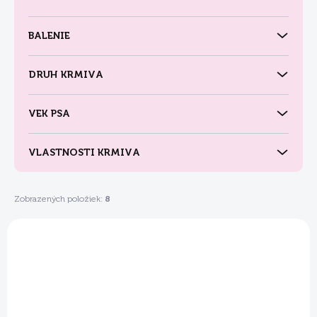
t
o
v
BALENIE
DRUH KRMIVA
VEK PSA
VLASTNOSTI KRMIVA
Zobrazených položiek:
8
V
ý
p
i
s
p