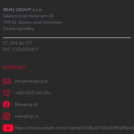
REMI GROUP s.r.o.
Slavkov pod Hostýnem 25
768 61 Slavkov pod Hostýnem
Česká republika
IČ: 269 32 377
DIČ: CZ26932377
KONTAKT
info
@
meradog.sk
+420 603 142 041
Meradog.sk
meradog.cz
https://www.youtube.com/channel/UCBju0FV2IbZHP8zEByl