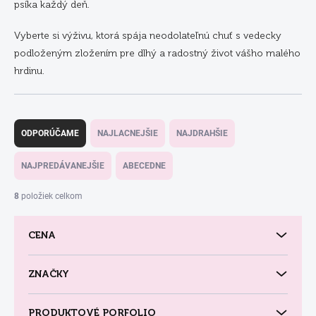
psíka každý deň.
Vyberte si výživu, ktorá spája neodolateľnú chuť s vedecky
podloženým zložením pre dlhý a radostný život vášho malého
hrdinu.
R
a
ODPORÚČAME
NAJLACNEJŠIE
NAJDRAHŠIE
d
e
NAJPREDÁVANEJŠIE
ABECEDNE
n
i
8
položiek celkom
e
p
CENA
r
o
d
ZNAČKY
u
k
PRODUKTOVÉ PORFOLIO