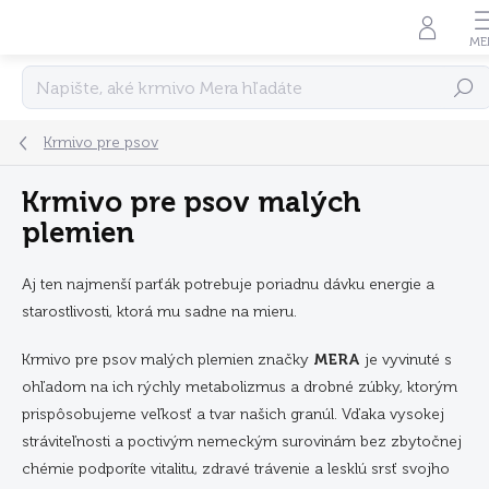
Prejsť
na
obsah
Hľadať
Krmivo pre psov
Krmivo pre psov malých
plemien
Aj ten najmenší parťák potrebuje poriadnu dávku energie a
starostlivosti, ktorá mu sadne na mieru.
Krmivo pre psov malých plemien značky
MERA
je vyvinuté s
ohľadom na ich rýchly metabolizmus a drobné zúbky, ktorým
prispôsobujeme veľkosť a tvar našich granúl. Vďaka vysokej
stráviteľnosti a poctivým nemeckým surovinám bez zbytočnej
chémie podporíte vitalitu, zdravé trávenie a lesklú srsť svojho