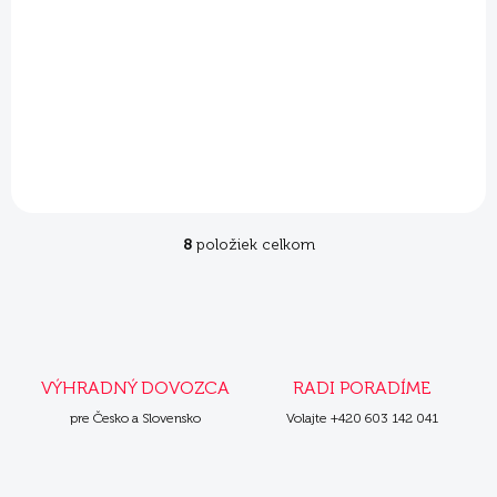
Sensitive MINI
Sensitive MINI
jahňacie s ryžou
jahňacie s ryžou
2x4 kg
3x4 kg
€55,30
€81,90
Do košíka
Do košíka
8
položiek celkom
O
v
l
á
d
a
c
VÝHRADNÝ DOVOZCA
RADI PORADÍME
i
e
pre Česko a Slovensko
Volajte +420 603 142 041
p
r
v