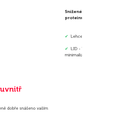
Snížené riziko alergií a intoler
proteinů a sacharidů
✔
Lehce stravitelné a zvláště dob
✔
LID - Limited Ingredient Diet (s
minimalizuje riziko alergií
 uvnitř
eně dobře snášeno vaším