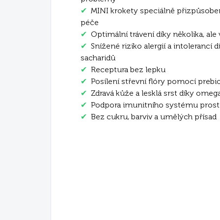
✔
MINI krokety speciálně přizpůsob
péče
✔
Optimální trávení díky několika, al
✔
Snížené riziko alergií a intolerancí 
sacharidů
✔
Receptura bez lepku
✔
Posílení střevní flóry pomocí prebi
✔
Zdravá kůže a lesklá srst díky ome
✔
Podpora imunitního systému prostř
✔
Bez cukru, barviv a umělých přísad