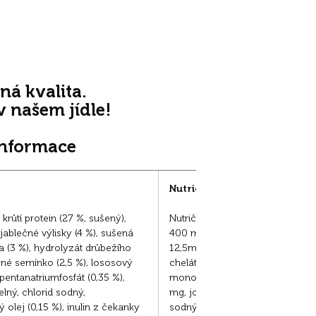
ná kvalita.
 v našem jídle!
informace
Nutriční přísady na kg
 krůtí protein (27 %, sušený),
Nutriční doplňkové látky: Vitamí
 jablečné výlisky (4 %), sušená
400 mg, vitamín C 300 mg, měď 
a (3 %), hydrolyzát drůbežího
12,5mg, zinek (jako síran zineč
ěné semínko (2,5 %), lososový
chelát glycinu a zinku, hydrát) (
, pentanatriumfosfát (0,35 %),
monohydrát) 250 mg, mangan (j
elný, chlorid sodný,
mg, jod (jako jodičinan vápenatý
 olej (0,15 %), inulin z čekanky
sodný) 0,35 mg.