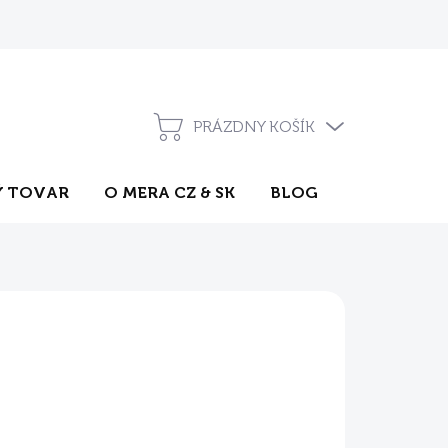
Pravidlá súťaží na sociálnych sieťach
Často kladené otázky
PRÁZDNY KOŠÍK
NÁKUPNÝ
KOŠÍK
 TOVAR
O MERA CZ & SK
BLOG
KONTAKT