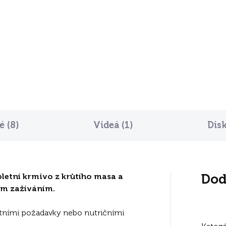
kg
,75
€28
Do košíka
Do košíka
 (8)
Videá (1)
Dis
letní krmivo z krůtího masa a
Dod
vým zažíváním.
áštními požadavky nebo nutričními