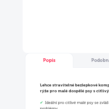
3x4 kg
kg
€81,90
€8
Do košíka
Popis
Podobné
Lehce stravitelné bezlepkové komp
rýže pro malé dospělé psy s citli
✔
Ideální pro citlivé malé psy se zvl
problémy