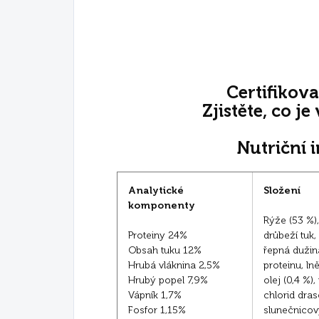
Certifikova
Zjistěte, co je
Nutriční 
Analytické
Složení
komponenty
Rýže (53 %),
Proteiny 24%
drůbeží tuk,
Obsah tuku 12%
řepná dužin
Hrubá vláknina 2,5%
proteinu, ln
Hrubý popel 7,9%
olej (0,4 %)
Vápník 1,7%
chlorid dras
Fosfor 1,15%
slunečnicový