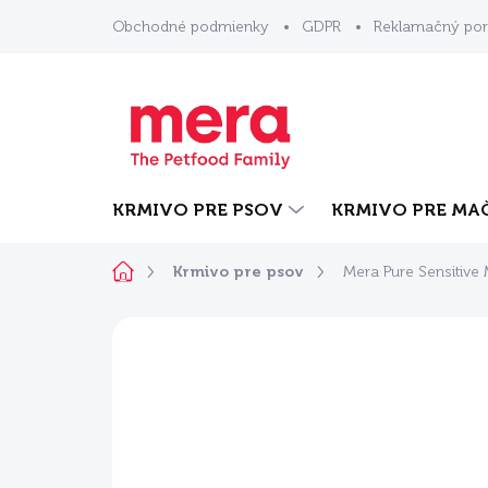
Prejsť
Obchodné podmienky
GDPR
Reklamačný por
na
obsah
KRMIVO PRE PSOV
KRMIVO PRE MA
Domov
Krmivo pre psov
Mera Pure Sensitive
Neohodnotené
Podrobnosti ho