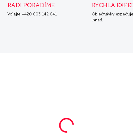
RADI PORADÍME
RÝCHLA EXPE
Volajte +420 603 142 041
Objednávky expeduj
ihned.
SKLADOM
SKL
ra Pure Sensitive
Mera Pure Sensitive
NI morka s ryžou 1
MINI morka s ryžou 