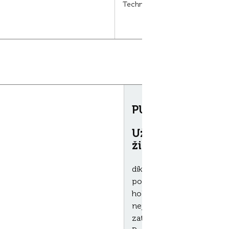
Technologické přísady: antioxid
PURE SENSITIVE
Užívejte si spole
života
díky Pure Sensitive, perf
potraviny. S MERA Pure Se
holistický koncept výživy
nejnutnější. Žádné exoti
zatěžující přísady!