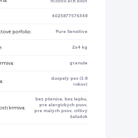
ria
:
Krmivo pre psov
4025877576348
tové porfolio
:
Pure Sensitive
e
:
2x4 kg
krmiva
:
granule
dospelý pes (1-8
a
:
rokov)
bez pšenice, bez lepku,
pre alergických psov,
osti krmiva
:
pre malých psov, citlivý
žalúdok
Sensitive
ahn & Reis