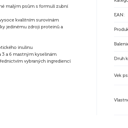
Kategó
ené malým psům s formulí zubní
EAN
:
e vysoce kvalitním surovinám
díky jedinému zdroji proteinů a
Produk
Baleni
otického inulinu
ga 3 a 6 mastným kyselinám
Druh 
ednictvím vybraných ingrediencí
Vek ps
Vlastn
MERA Pure 
MINI Truth