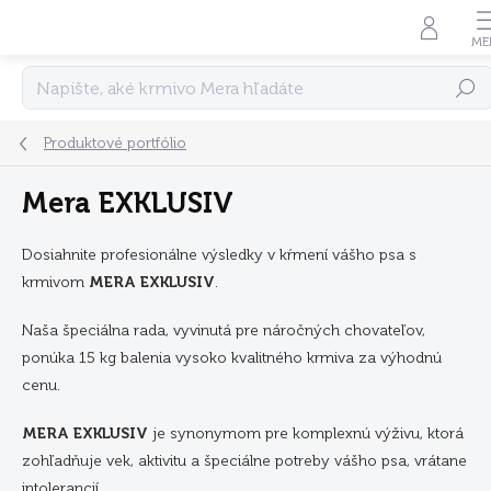
Prejsť
na
obsah
Hľadať
Produktové portfólio
Mera EXKLUSIV
Dosiahnite profesionálne výsledky v kŕmení vášho psa s
krmivom
MERA EXKLUSIV
.
Naša špeciálna rada, vyvinutá pre náročných chovateľov,
ponúka 15 kg balenia vysoko kvalitného krmiva za výhodnú
cenu.
MERA EXKLUSIV
je synonymom pre komplexnú výživu, ktorá
zohľadňuje vek, aktivitu a špeciálne potreby vášho psa, vrátane
intolerancií.