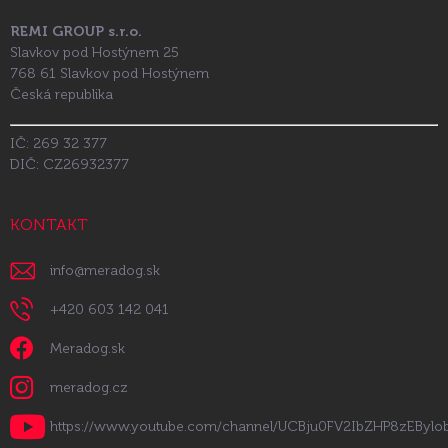
REMI GROUP s.r.o.
Slavkov pod Hostýnem 25
768 61 Slavkov pod Hostýnem
Česká republika
IČ: 269 32 377
DIČ: CZ26932377
KONTAKT
info
@
meradog.sk
+420 603 142 041
Meradog.sk
meradog.cz
https://www.youtube.com/channel/UCBju0FV2IbZHP8zEByl