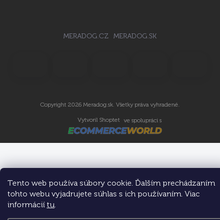
MERADOG.CZ
MERADOG.SK
Copyright 2026
Meradog.sk
. Všetky práva vyhradené.
Vytvoril Shoptet
ve spolupráci s
Tento web používa súbory cookie. Ďalším prechádzaním
tohto webu vyjadrujete súhlas s ich používaním. Viac
informácií
tu
.