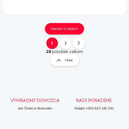
Načítať 12 ďalších
1
3
O
S
v
t
28
položiek celkom
l
r
Hore
á
á
d
n
a
k
c
i
o
e
v
p
a
r
VÝHRADNÝ DOVOZCA
RADI PORADÍME
n
v
i
pre Česko a Slovensko
Volajte +420 603 142 041
k
e
y
v
ý