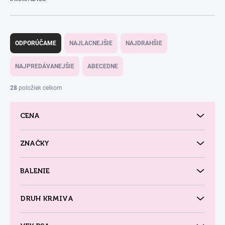
R
a
ODPORÚČAME
NAJLACNEJŠIE
NAJDRAHŠIE
d
e
NAJPREDÁVANEJŠIE
ABECEDNE
n
i
28
položiek celkom
e
p
CENA
r
o
d
ZNAČKY
u
k
BALENIE
t
o
v
DRUH KRMIVA