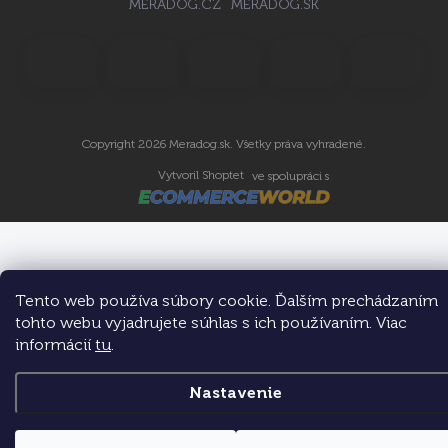
MERADOG.CZ
MERADOG.SK
Copyright 2026
Meradog.sk
. Všetky práva vyhradené.
Vytvoril Shoptet
ve spolupráci s
Tento web používa súbory cookie. Ďalším prechádzaním
tohto webu vyjadrujete súhlas s ich používaním. Viac
informácií
tu
.
Nastavenie