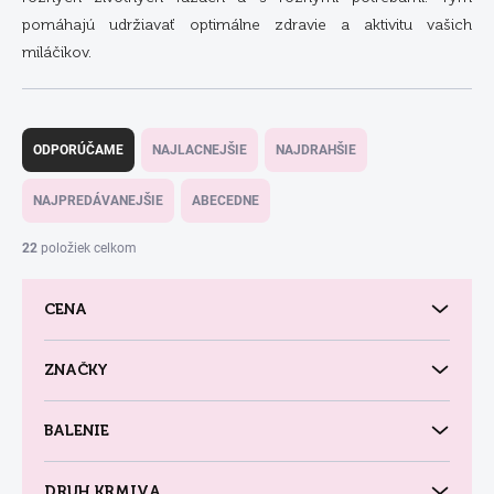
pomáhajú udržiavať optimálne zdravie a aktivitu vašich
miláčikov.
R
a
ODPORÚČAME
NAJLACNEJŠIE
NAJDRAHŠIE
d
e
NAJPREDÁVANEJŠIE
ABECEDNE
n
i
22
položiek celkom
e
p
CENA
r
o
d
ZNAČKY
u
k
BALENIE
t
o
v
DRUH KRMIVA