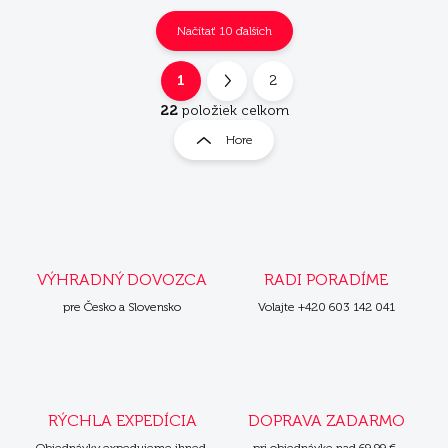
Načítať 10 ďalších
1
2
O
S
v
t
22
položiek celkom
l
r
Hore
á
á
d
n
a
k
c
i
o
e
v
p
a
r
VÝHRADNÝ DOVOZCA
RADI PORADÍME
n
v
i
pre Česko a Slovensko
Volajte +420 603 142 041
k
e
y
v
ý
p
i
RÝCHLA EXPEDÍCIA
DOPRAVA ZADARMO
s