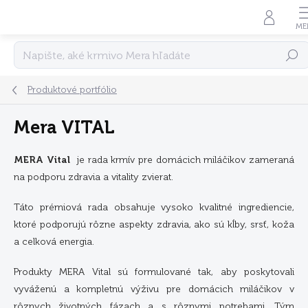
Prejsť
na
obsah
Hľadať
Produktové portfólio
Mera VITAL
MERA Vital
je rada krmív pre domácich miláčikov zameraná
na podporu zdravia a vitality zvierat.
Táto prémiová rada obsahuje vysoko kvalitné ingrediencie,
ktoré podporujú rôzne aspekty zdravia, ako sú kĺby, srsť, koža
a celková energia.
Produkty MERA Vital sú formulované tak, aby poskytovali
vyváženú a kompletnú výživu pre domácich miláčikov v
rôznych životných fázach a s rôznymi potrebami. Tým