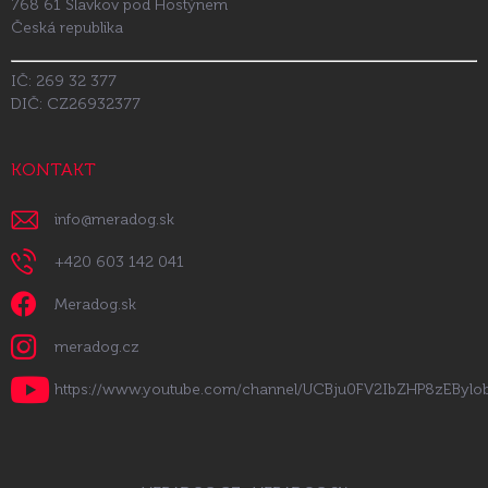
768 61 Slavkov pod Hostýnem
Česká republika
IČ: 269 32 377
DIČ: CZ26932377
KONTAKT
info
@
meradog.sk
+420 603 142 041
Meradog.sk
meradog.cz
https://www.youtube.com/channel/UCBju0FV2IbZHP8zEByl