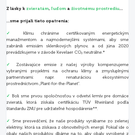
Z lásky k
zvieratám
,
ľuďom
a
životnému prostrediu
...
...sme prijali tieto opatrenia:
✓
Klímu chránime certifikovaným energetickým
manažmentom a najmodernejšími systémami, aby sme
zabránili emisiám skleníkových plynov, a od júna 2020
prevádzkujeme v závode Kevelaer CO₂ neutrálne.*
✓
Zostávajúce emisie z našej výroby kompenzujeme
vybranými projektmi na ochranu klímy a zmysluplnými
partnerstvami: napr. renaturáciou ekosystémov
prostredníctvom „Plant-for-the-Planet“.
✓
Boli sme prvou spoločnosťou v odvetví krmív pre domáce
zvieratá, ktorá získala certifikáciu TÜV Rheinland podľa
štandardu ZNU pre udržateľné hospodárenie**.
✓
Sme presvedčení, že naše produkty vyrábame zo zelenej
elektriny, ktorá sa získava z obnoviteľných energií. Pokiaľ ide o
obaly našich produktov, dbáme na to, aby obaly vyrobené z