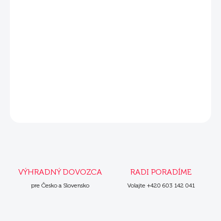
DETAILNÉ INFORMÁCIE
Súvisiace produkty
Mera Exklusiv Sensitive Adult losos
s ryžou 15 kg
OPÝTAŤ SA
VÝHRADNÝ DOVOZCA
RADI PORADÍME
pre Česko a Slovensko
Volajte +420 603 142 041