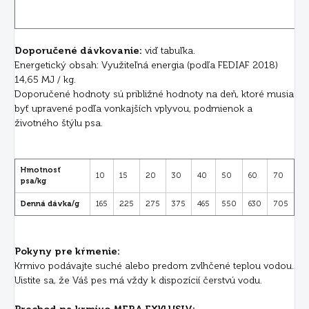
Doporučené dávkovanie:
viď tabuľka.
Energetický obsah: Využiteľná energia (podľa FEDIAF 2018)
14,65 MJ / kg.
Doporučené hodnoty sú približné hodnoty na deň, ktoré musia
byť upravené podľa vonkajších vplyvou, podmienok a
životného štýlu psa.
Hmotnosť
10
15
20
30
40
50
60
70
psa/kg
Denná dávka/g
165
225
275
375
465
550
630
705
Pokyny pre kŕmenie:
Krmivo podávajte suché alebo predom zvlhčené teplou vodou.
Uistite sa, že Váš pes má vždy k dispozícií čerstvú vodu.