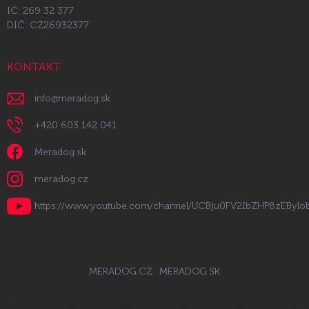
IČ: 269 32 377
DIČ: CZ26932377
KONTAKT
info
@
meradog.sk
+420 603 142 041
Meradog.sk
meradog.cz
https://www.youtube.com/channel/UCBju0FV2IbZHP8zEByl
MERADOG.CZ
MERADOG.SK