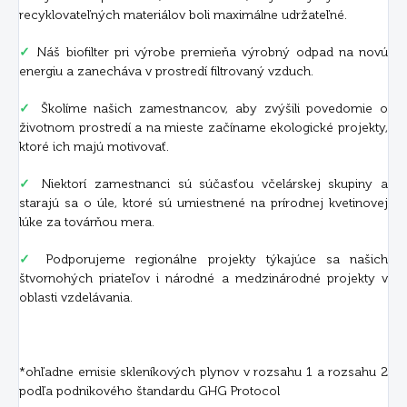
recyklovateľných materiálov boli maximálne udržateľné.
✓
Náš biofilter pri výrobe premieňa výrobný odpad na novú
energiu a zanecháva v prostredí filtrovaný vzduch.
✓
Školíme našich zamestnancov, aby zvýšili povedomie o
životnom prostredí a na mieste začíname ekologické projekty,
ktoré ich majú motivovať.
✓
Niektorí zamestnanci sú súčasťou včelárskej skupiny a
starajú sa o úle, ktoré sú umiestnené na prírodnej kvetinovej
lúke za továrňou mera.
✓
Podporujeme regionálne projekty týkajúce sa našich
štvornohých priateľov i národné a medzinárodné projekty v
oblasti vzdelávania.
*ohľadne emisie skleníkových plynov v rozsahu 1 a rozsahu 2
podľa podnikového štandardu GHG Protocol