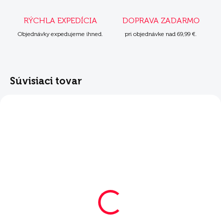
RÝCHLA EXPEDÍCIA
DOPRAVA ZADARMO
Objednávky expedujeme ihned.
pri objednávke nad 69,99 €.
Súvisiaci tovar
SKLADOM
Mera Exklusiv
Sensitive Adult losos
s ryžou 15 kg