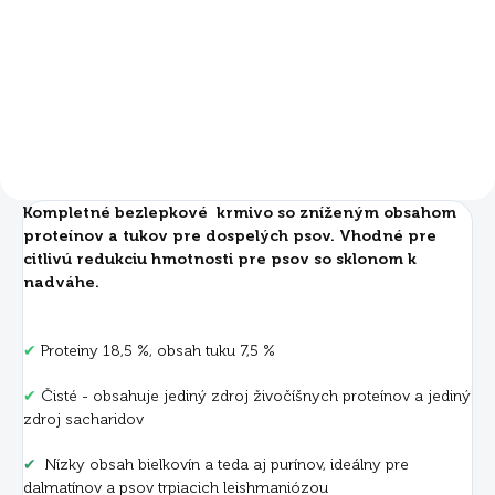
€60
Do košíka
Kompletné bezlepkové krmivo so zníženým obsahom
proteínov a tukov pre dospelých psov. Vhodné pre
citlivú redukciu hmotnosti pre psov so sklonom k
nadváhe.
✔
Proteiny 18,5 %, obsah tuku 7,5 %
✔
Čisté - obsahuje jediný zdroj živočíšnych proteínov a jediný
zdroj sacharidov
✔
Nízky obsah bielkovín a teda aj purínov, ideálny pre
dalmatínov a psov trpiacich leishmaniózou