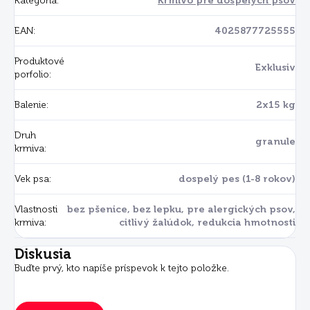
Kategória
:
Krmivo pre dospelých psov
EAN
:
4025877725555
Produktové
Exklusiv
porfolio
:
Balenie
:
2x15 kg
Druh
granule
krmiva
:
Vek psa
:
dospelý pes (1-8 rokov)
Vlastnosti
bez pšenice, bez lepku, pre alergických psov,
krmiva
:
citlivý žalúdok, redukcia hmotnosti
Diskusia
Buďte prvý, kto napíše príspevok k tejto položke.