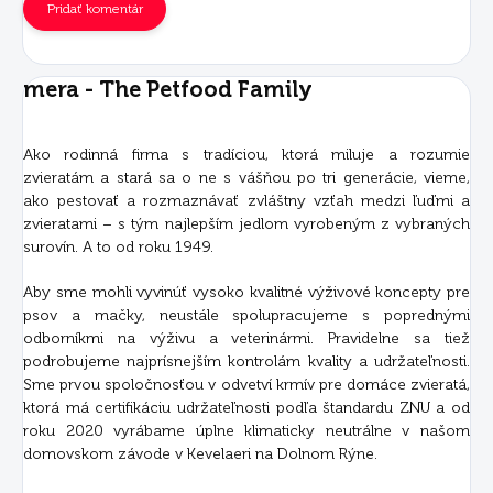
Pridať komentár
mera - The Petfood Family
Ako rodinná firma s tradíciou, ktorá miluje a rozumie
zvieratám a stará sa o ne s vášňou po tri generácie, vieme,
ako pestovať a rozmaznávať zvláštny vzťah medzi ľuďmi a
zvieratami – s tým najlepším jedlom vyrobeným z vybraných
surovín. A to od roku 1949.
Aby sme mohli vyvinúť vysoko kvalitné výživové koncepty pre
psov a mačky, neustále spolupracujeme s poprednými
odborníkmi na výživu a veterinármi. Pravidelne sa tiež
podrobujeme najprísnejším kontrolám kvality a udržateľnosti.
Sme prvou spoločnosťou v odvetví krmív pre domáce zvieratá,
ktorá má certifikáciu udržateľnosti podľa štandardu ZNU a od
roku 2020 vyrábame úplne klimaticky neutrálne v našom
domovskom závode v Kevelaeri na Dolnom Rýne.