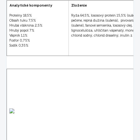
Analytické komponenty
Zloženie
Proteíny 18,5%
Ryža 64,5%, lososový protein 15,5% (sušený)
Obsah tuku 7,5%
pečene, repná dužina (sušená), pivovarské 
Hrubá vláknina 2,5%
(sušené), ľanové semienka, lososový olej, slne
Hrubý popol 7%
lignocelulóza, uhličitan vápenatý, monokal
Vápnik 1,1%
chlorid sodný, chlorid draselný, inulín z čak
Fosfor 0,75%
Sodík 0,35%