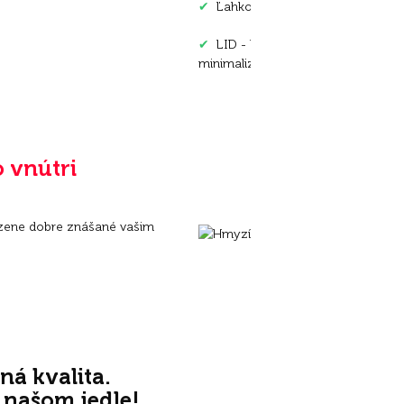
✔
Ľahko stráviteľné a obzvlášť do
✔
LID - Limited Ingredient Diet (s
minimalizuje riziko alergií
o vnútri
zene dobre znášané vašim
ná kvalita.
 v našom jedle!