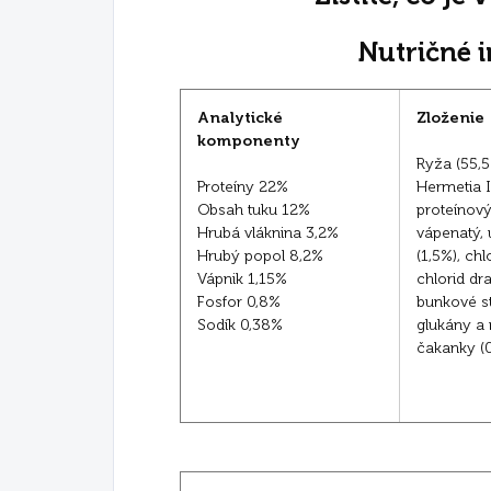
Nutričné 
Analytické
Zloženie
komponenty
Ryža (55,5
Proteíny 22%
Hermetia I
Obsah tuku 12%
proteínový
Hrubá vláknina 3,2%
vápenatý, 
Hrubý popol 8,2%
(1,5%), chl
Vápnik 1,15%
chlorid dra
Fosfor 0,8%
bunkové st
Sodík 0,38%
glukány a 
čakanky (0