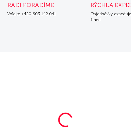
RADI PORADÍME
RÝCHLA EXPE
Volajte +420 603 142 041
Objednávky expeduj
ihned.
SKLADOM
SKL
ra Pure Sensitive
Mera Pure Sensitive
Insect Protein 12,5 kg
Insect Protein 4 kg