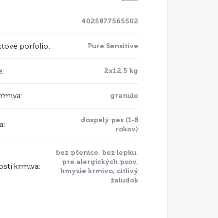
4025877565502
tové porfolio
:
Pure Sensitive
e
:
2x12,5 kg
krmiva
:
granule
dospelý pes (1-8
a
:
rokov)
bez pšenice, bez lepku,
Sensitive
pre alergických psov,
osti krmiva
:
Protein
hmyzie krmivo, citlivý
žalúdok
rancií vďaka jedinému zdroju