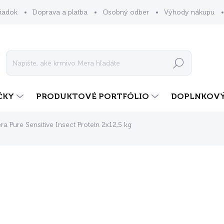
iadok
Doprava a platba
Osobný odber
Výhody nákupu
Hľadať
ČKY
PRODUKTOVÉ PORTFÓLIO
DOPLNKOVÝ
ra Pure Sensitive Insect Protein 2x12,5 kg
dnotenia
ZNAČKA:
MERA
€127,30
ZADARMO
Jednotková
SKLADOM
cena:
MOŽNOSTI DORUČENIA