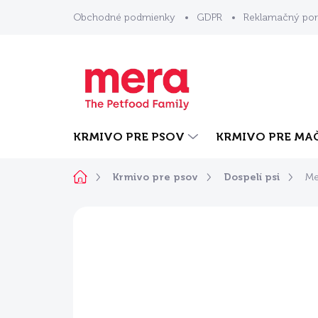
Prejsť
Obchodné podmienky
GDPR
Reklamačný por
na
obsah
KRMIVO PRE PSOV
KRMIVO PRE MA
Domov
Krmivo pre psov
Dospelí psi
Me
Neohodnotené
Podrobnosti ho