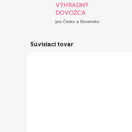
VÝHRADNÝ
DOVOZCA
pre Česko a Slovensko
Súvisiaci tovar
SKLADOM
Mera Pure Sensitive
Me
Insect Protein 1 kg