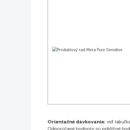
Orientačné dávkovanie:
viď tabuľk
Odporúčané hodnoty sú približné hodn