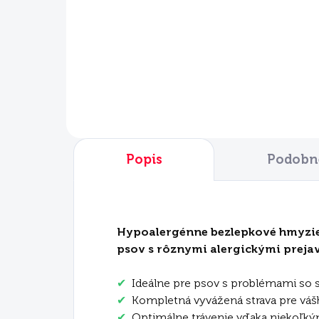
€9,65
€6
Do košíka
Popis
Podobné
Hypoalergénne bezlepkové hmyzie 
psov s rôznymi alergickými preja
✔
Ideálne pre psov s problémami so 
✔
Kompletná vyvážená strava pre vášho
✔
Optimálne trávenie vďaka niekoľký