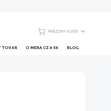
Pravidlá súťaží na sociálnych sieťach
Často kladené otázky
PRÁZDNY KOŠÍK
NÁKUPNÝ
KOŠÍK
 TOVAR
O MERA CZ & SK
BLOG
KONTAKT