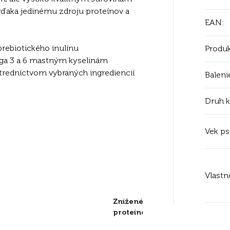
í vďaka jedinému zdroju proteínov a
EAN
:
rebiotického inulínu
Produk
mega 3 a 6 mastným kyselinám
redníctvom vybraných ingrediencií
Baleni
Druh 
Vek ps
MERA Pure 
Vlastn
Insect 
Znížené riziko alergií a intole
proteínov a sacharidov