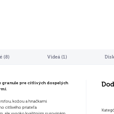
5,80
€28,90
Do košíka
Do košíka
 (8)
Videá (1)
Dis
granule pre citlivých dospelých
Dod
vmi
.
srsťou, kožou a hnačkami
 citlivého priateľa
Kategó
m, ale vysoko kvalitným surovinám