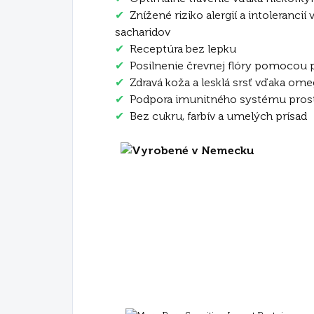
✔
Znížené riziko alergií a intoleranci
sacharidov
✔
Receptúra bez lepku
✔
Posilnenie črevnej flóry pomocou p
✔
Zdravá koža a lesklá srsť vďaka o
✔
Podpora imunitného systému prost
✔
Bez cukru, farbív a umelých prísad