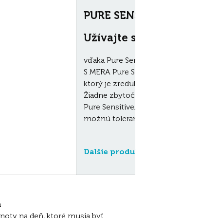
PURE SENSITIVE
Užívajte si spoločne čist
vďaka Pure Sensitive, perfektnému kr
S MERA Pure Sensitive ponúkate svojm
ktorý je zredukovaný na to najnutnejš
Žiadne zbytočne zaťažujúce prísady!
Pure Sensitive, to sú minimalistické,
možnú toleranciu.
Dalšie produkty z radu
a
oty na deň, ktoré musia byť