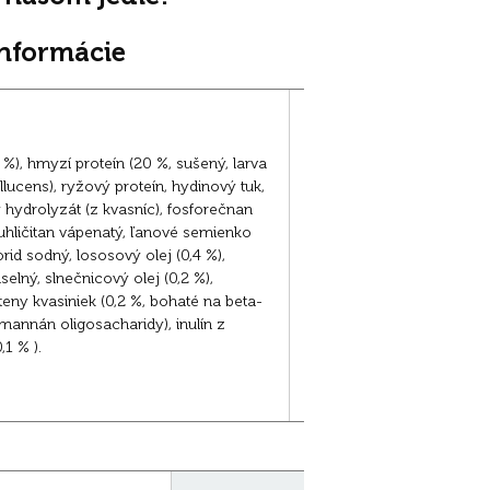
informácie
Nutričné prísady na kg
 %), hmyzí proteín (20 %, sušený, larva
Nutričné doplnkové látky: 
llucens), ryžový proteín, hydinový tuk,
vitamín E 300 mg, vitamí
 hydrolyzát (z kvasníc), fosforečnan
pentahydrát) 12,5 mg, zin
uhličitan vápenatý, ľanové semienko
mg, zinok (ako chelát glyc
orid sodný, lososový olej (0,4 %),
síran železnatý, monohyd
selný, slnečnicový olej (0,2 %),
manganatý, monohydrát) 3
eny kvasiniek (0,2 %, bohaté na beta-
bezvodý) 2,3 mg, selén (a
mannán oligosacharidy), inulín z
Technologické prísady: an
,1 % ).