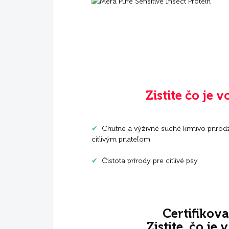
Zistite čo je v
✔
Chutné a výživné suché krmivo prirod
citlivým priateľom
✔
Čistota prírody pre citlivé psy
Certifikova
Zistite, čo je