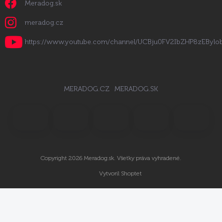
Meradog.sk
meradog.cz
https://www.youtube.com/channel/UCBju0FV2IbZHP8zEByl
MERADOG.CZ
MERADOG.SK
Copyright 2026
Meradog.sk
. Všetky práva vyhradené.
Vytvoril Shoptet