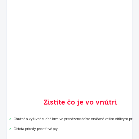
Zistite čo je vo vnútri
✔
Chutné a výživné suché krmivo prirodzene dobre znášané vašim citlivým priate
✔
Čistota prírody pre citlivé psy