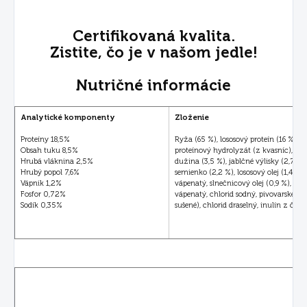
Certifikovaná kvalita.
Zistite, čo je v našom jedle!
Nutričné informácie
Analytické komponenty
Zloženie
Proteíny 18,5%
Ryža (65 %), lososový proteín (16 %, su
Obsah tuku 8,5%
proteínový hydrolyzát (z kvasníc), su
Hrubá vláknina 2,5%
dužina (3,5 %), jablčné výlisky (2,7 %)
Hrubý popol 7,6%
semienko (2,2 %), lososový olej (1,4 %),
Vápnik 1,2%
vápenatý, slnečnicový olej (0,9 %), fos
Fosfor 0,72%
vápenatý, chlorid sodný, pivovarské kv
Sodík 0,35%
sušené), chlorid draselný, inulín z čak