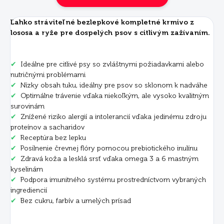
Ľahko stráviteľné bezlepkové kompletné krmivo z
lososa a ryže pre dospelých psov s citlivým zažívaním.
✔
Ideálne pre citlivé psy so zvláštnymi požiadavkami alebo
nutričnými problémami
✔
Nízky obsah tuku, ideálny pre psov so sklonom k ​​nadváhe
✔
Optimálne trávenie vďaka niekoľkým, ale vysoko kvalitným
surovinám
✔
Znížené riziko alergií a intolerancií vďaka jedinému zdroju
proteínov a sacharidov
✔
Receptúra bez lepku
✔
Posilnenie črevnej flóry pomocou prebiotického inulínu
✔
Zdravá koža a lesklá srsť vďaka omega 3 a 6 mastným
kyselinám
✔
Podpora imunitného systému prostredníctvom vybraných
ingrediencií
✔
Bez cukru, farbív a umelých prísad