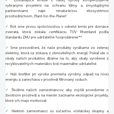
✓
Zostávajúce emisie z našej výroby kompenzujeme
vybranými projektmi na ochranu klímy a zmysluplnými
partnerstvami: napr. renaturáciou ekosystémov
prostredníctvom „Plant-for-the-Planet“.
✓
Boli sme prvou spoločnosťou v odvetví krmív pre domáce
zvieratá, ktorá získala certifikáciu TÜV Rheinland podľa
štandardu ZNU pre udržateľné hospodárenie**.
✓
Sme presvedčení, že naše produkty vyrábame zo zelenej
elektriny, ktorá sa získava z obnoviteľných energií. Pokiaľ ide o
obaly našich produktov, dbáme na to, aby obaly vyrobené z
recyklovateľných materiálov boli maximálne udržateľné.
✓
Náš biofilter pri výrobe premieňa výrobný odpad na novú
energiu a zanecháva v prostredí filtrovaný vzduch.
✓
Školíme našich zamestnancov, aby zvýšili povedomie o
životnom prostredí a na mieste začíname ekologické projekty,
ktoré ich majú motivovať.
✓
Niektorí zamestnanci sú súčasťou včelárskej skupiny a