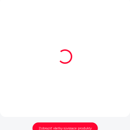
SKLADOM
SKLADOM
Mera Pure Sensitive
Mera Pure Sensitive
losos s ryžou 1 kg
losos s ryžou 12,5 kg
€8,75
€58
Do košíka
Do košíka
Zobraziť všetky súvisiace produkty