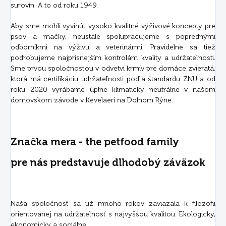
surovín. A to od roku 1949.
Aby sme mohli vyvinúť vysoko kvalitné výživové koncepty pre
psov a mačky, neustále spolupracujeme s poprednými
odborníkmi na výživu a veterinármi. Pravidelne sa tiež
podrobujeme najprísnejším kontrolám kvality a udržateľnosti.
Sme prvou spoločnosťou v odvetví krmív pre domáce zvieratá,
ktorá má certifikáciu udržateľnosti podľa štandardu ZNU a od
roku 2020 vyrábame úplne klimaticky neutrálne v našom
domovskom závode v Kevelaeri na Dolnom Rýne.
Značka mera - the petfood family
pre nás predstavuje dlhodobý záväzok
Naša spoločnosť sa už mnoho rokov zaviazala k filozofii
orientovanej na udržateľnosť s najvyššou kvalitou. Ekologicky,
ekonomicky a sociálne.