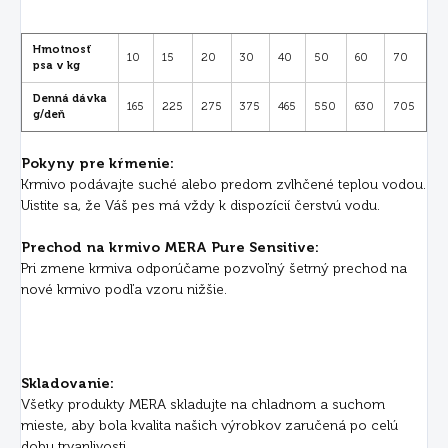
Hmotnosť
10
15
20
30
40
50
60
70
psa v kg
Denná dávka
165
225
275
375
465
550
630
705
g/deň
Pokyny pre kŕmenie:
Krmivo podávajte suché alebo predom zvlhčené teplou vodou.
Uistite sa, že Váš pes má vždy k dispozícií čerstvú vodu.
Prechod na krmivo MERA Pure Sensitive:
Pri zmene krmiva odporúčame pozvoľný šetrný prechod na
nové krmivo podľa vzoru nižšie.
Skladovanie:
Všetky produkty MERA skladujte na chladnom a suchom
mieste, aby bola kvalita našich výrobkov zaručená po celú
dobu trvanlivosti.