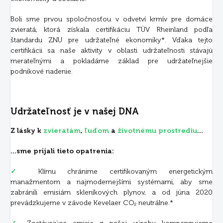
Boli sme prvou spoločnosťou v odvetví krmív pre domáce
zvieratá, ktorá získala certifikáciu TÜV Rheinland podľa
štandardu ZNU pre udržateľné ekonomiky*. Vďaka tejto
certifikácii sa naše aktivity v oblasti udržateľnosti stávajú
merateľnými a pokladáme základ pre udržateľnejšie
podnikové riadenie.
Udržateľnosť je v našej DNA
Z lásky k
zvieratám
,
ľuďom
a
životnému prostrediu
...
...sme prijali tieto opatrenia:
✓
Klímu chránime certifikovaným energetickým
manažmentom a najmodernejšími systémami, aby sme
zabránili emisiám skleníkových plynov, a od júna 2020
prevádzkujeme v závode Kevelaer CO₂ neutrálne.*