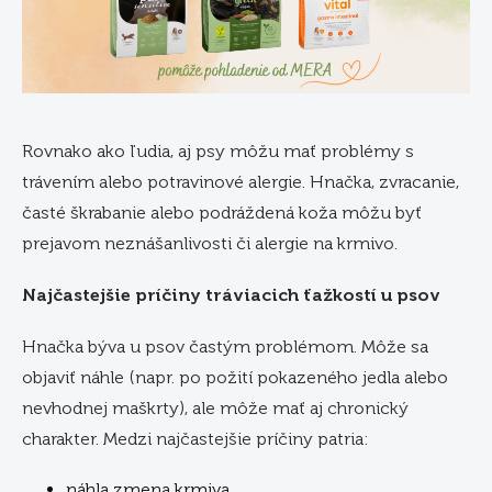
Rovnako ako ľudia, aj psy môžu mať problémy s
trávením alebo potravinové alergie. Hnačka, zvracanie,
časté škrabanie alebo podráždená koža môžu byť
prejavom neznášanlivosti či alergie na krmivo.
Najčastejšie príčiny tráviacich ťažkostí u psov
Hnačka býva u psov častým problémom. Môže sa
objaviť náhle (napr. po požití pokazeného jedla alebo
nevhodnej maškrty), ale môže mať aj chronický
charakter. Medzi najčastejšie príčiny patria:
náhla zmena krmiva,