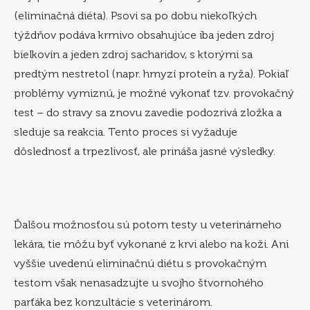
(eliminačná diéta). Psovi sa po dobu niekoľkých
týždňov podáva krmivo obsahujúce iba jeden zdroj
bielkovín a jeden zdroj sacharidov, s ktorými sa
predtým nestretol (napr. hmyzí proteín a ryža). Pokiaľ
problémy vymiznú, je možné vykonať tzv. provokačný
test – do stravy sa znovu zavedie podozrivá zložka a
sleduje sa reakcia. Tento proces si vyžaduje
dôslednosť a trpezlivosť, ale prináša jasné výsledky.
Ďalšou možnosťou sú potom testy u veterinárneho
lekára, tie môžu byť vykonané z krvi alebo na koži. Ani
vyššie uvedenú eliminačnú diétu s provokačným
testom však nenasadzujte u svojho štvornohého
parťáka bez konzultácie s veterinárom.