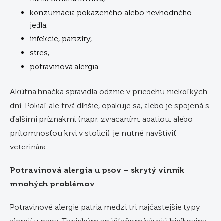
konzumácia pokazeného alebo nevhodného
jedla,
infekcie, parazity,
stres,
potravinová alergia.
Akútna hnačka spravidla odznie v priebehu niekoľkých
dní. Pokiaľ ale trvá dlhšie, opakuje sa, alebo je spojená s
ďalšími príznakmi (napr. zvracaním, apatiou, alebo
prítomnosťou krvi v stolici), je nutné navštíviť
veterinára.
Potravinová alergia u psov – skrytý vinník
mnohých problémov
Potravinové alergie patria medzi tri najčastejšie typy
alergií u psov. Typickým spúšťačom bývajú bielkoviny