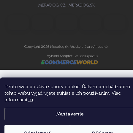
MERADOG.CZ
MERADOG.SK
Copyright 2026
Meradog.sk
. Všetky práva vyhradené.
Vytvoril Shoptet
ve spolupráci s
Tento web používa súbory cookie. Ďalším prechádzaním
tohto webu vyjadrujete súhlas s ich používaním. Viac
informácií
tu
.
Nastavenie