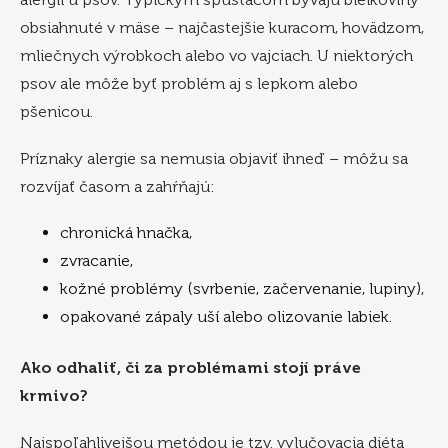
obsiahnuté v mäse – najčastejšie kuracom, hovädzom,
mliečnych výrobkoch alebo vo vajciach. U niektorých
psov ale môže byť problém aj s lepkom alebo
pšenicou.
Príznaky alergie sa nemusia objaviť ihneď – môžu sa
rozvíjať časom a zahŕňajú:
chronická hnačka,
zvracanie,
kožné problémy (svrbenie, začervenanie, lupiny),
opakované zápaly uší alebo olizovanie labiek.
Ako odhaliť, či za problémami stojí práve
krmivo?
Najspoľahlivejšou metódou je tzv. vylučovacia diéta