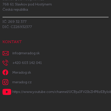
768 61 Slavkov pod Hostýnem
Česká republika
IČ: 269 32 377
DIČ: CZ26932377
KONTAKT
info
@
meradog.sk
+420 603 142 041
Meradog.sk
meradog.cz
https://www.youtube.com/channel/UCBju0FV2IbZHP8zEByl