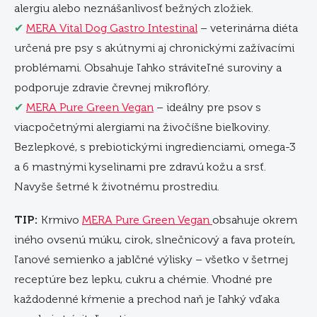
alergiu alebo neznášanlivosť bežných zložiek.
✔
MERA Vital Dog Gastro Intestinal
– veterinárna diéta
určená pre psy s akútnymi aj chronickými zažívacími
problémami. Obsahuje ľahko stráviteľné suroviny a
podporuje zdravie črevnej mikroflóry.
✔
MERA Pure Green Vegan
– ideálny pre psov s
viacpočetnými alergiami na živočíšne bielkoviny.
Bezlepkové, s prebiotickými ingredienciami, omega-3
a 6 mastnými kyselinami pre zdravú kožu a srsť.
Navyše šetrné k životnému prostrediu.
TIP:
Krmivo
MERA Pure Green Vegan
obsahuje okrem
iného ovsenú múku, cirok, slnečnicový a fava proteín,
ľanové semienko a jablčné výlisky – všetko v šetrnej
receptúre bez lepku, cukru a chémie. Vhodné pre
každodenné kŕmenie a prechod naň je ľahký vďaka