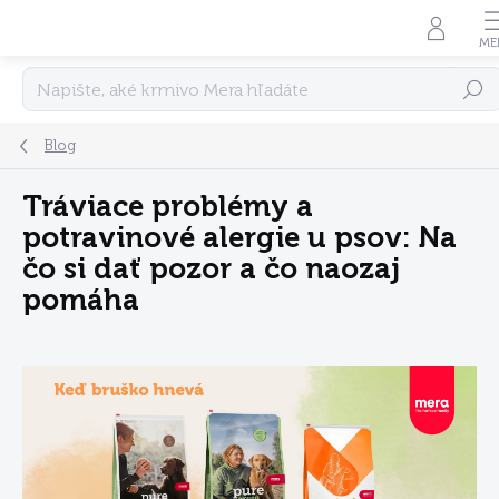
Prejsť
na
obsah
Hľadať
Blog
Tráviace problémy a
potravinové alergie u psov: Na
čo si dať pozor a čo naozaj
pomáha