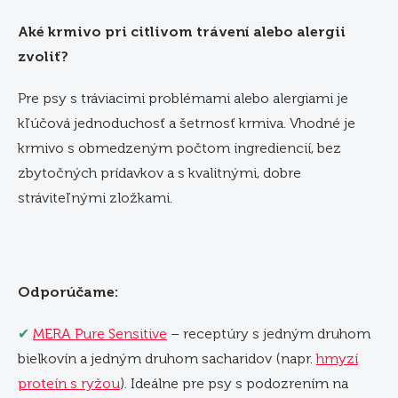
Aké krmivo pri citlivom trávení alebo alergii
zvoliť?
Pre psy s tráviacimi problémami alebo alergiami je
kľúčová jednoduchosť a šetrnosť krmiva. Vhodné je
krmivo s obmedzeným počtom ingrediencií, bez
zbytočných prídavkov a s kvalitnými, dobre
stráviteľnými zložkami.
Odporúčame:
✔
MERA Pure Sensitive
– receptúry s jedným druhom
bielkovín a jedným druhom sacharidov (napr.
hmyzí
proteín s ryžou
). Ideálne pre psy s podozrením na