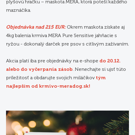
plyšovú hračku – maskota MERA, ktorá poteší každého
maznáčika.
Objednávka nad 215 EUR:
Okrem maskota získate aj
4kg balenia krmiva MERA Pure Sensitive jahňacie s
ryžou - dokonalý darček pre psov s citlivým zažívaním.
Akcia platí iba pre objednávky na e-shope
do 20.12.
alebo do vyčerpania zásob
. Nenechajte si ujsť túto
príležitosť a obdarujte svojich miláčikov
tým
najlepším od krmivo-meradog.sk!