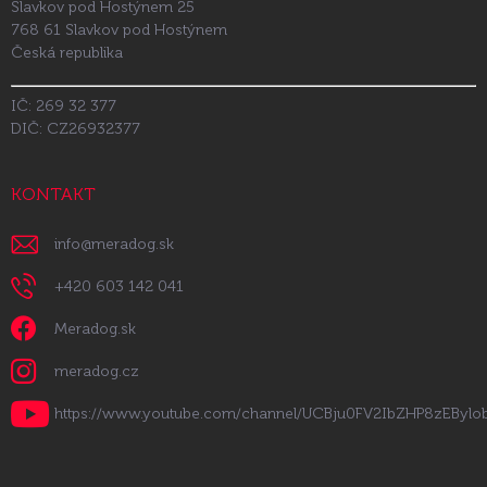
Slavkov pod Hostýnem 25
768 61 Slavkov pod Hostýnem
Česká republika
IČ: 269 32 377
DIČ: CZ26932377
KONTAKT
info
@
meradog.sk
+420 603 142 041
Meradog.sk
meradog.cz
https://www.youtube.com/channel/UCBju0FV2IbZHP8zEByl