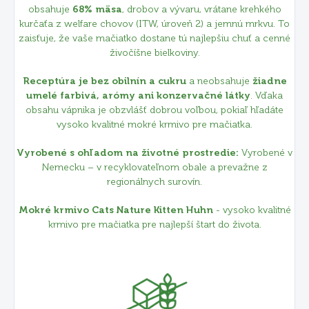
obsahuje
68% mäsa
, drobov a vývaru, vrátane krehkého
kurčaťa z welfare chovov (ITW, úroveň 2) a jemnú mrkvu. To
zaisťuje, že vaše mačiatko dostane tú najlepšiu chuť a cenné
živočíšne bielkoviny.
Receptúra ​​je bez obilnín a cukru
a neobsahuje
žiadne
umelé farbivá, arómy ani konzervačné látky
. Vďaka
obsahu vápnika je obzvlášť dobrou voľbou, pokiaľ hľadáte
vysoko kvalitné mokré krmivo pre mačiatka.
Vyrobené s ohľadom na životné prostredie:
Vyrobené v
Nemecku – v recyklovateľnom obale a prevažne z
regionálnych surovín.
Mokré krmivo Cats Nature Kitten Huhn
- vysoko kvalitné
krmivo pre mačiatka pre najlepší štart do života.