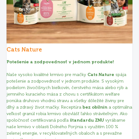
Cats Nature
Potešenie a zodpovednosť v jednom produkte!
Naše vysoko kvalitné krmivo pre mačky
Cats Nature
spája
potešenie a zodpovednosť v jednom produkte. S vysokým
podielom živočíšnych bielkovín, čerstvého mäsa alebo rýb a
jemného kuracieho mäsa z chovu s certifikátom welfare
ponúka druhovo vhodnú stravu a všetky dôležité živiny pre
dlhý a zdravý život mačky. Receptúra
bez obilnín
a optimálna
veľkosť granúl robia krmivo obzvlášť ľahko stráviteľným. Ako
spoločnosť certifikovaná podľa
štandardu ZNU
vyrábame
naše krmivo v oblasti Dolného Porýnia s využitím 100 %
zelenej energie, v recyklovateľných obaloch a s prevažne