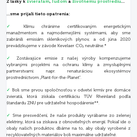
Z lásky k
zvieratám
,
ľuďom
a
životnému prostrediu
...
...sme prijali tieto opatrenia:
✓
Klímu chránime certifikovaným energetickým
manažmentom a najmodernejšími systémami, aby sme
zabránili emisiám skleníkových plynov, a od júna 2020
prevádzkujeme v závode Kevelaer CO₂ neutrálne.*
✓
Zostávajúce emisie z našej výroby kompenzujeme
vybranými projektmi na ochranu klímy a zmysluplnými
partnerstvami: napr. renaturáciou ekosystémov
prostredníctvom „Plant-for-the-Planet“.
✓
Boli sme prvou spoločnosťou v odvetví krmív pre domáce
zvieratá, ktorá získala certifikáciu TÜV Rheinland podľa
štandardu ZNU pre udržateľné hospodárenie**.
✓
Sme presvedčení, že naše produkty vyrábame zo zelenej
elektriny, ktorá sa získava z obnoviteľných energií. Pokiaľ ide o
obaly našich produktov, dbáme na to, aby obaly vyrobené z
recyklovateľných materiálov boli maximálne udržateľné.