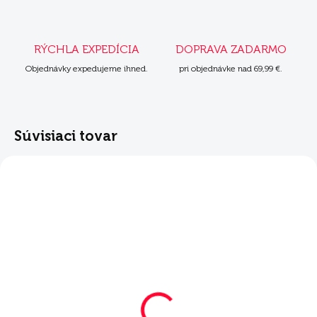
RÝCHLA EXPEDÍCIA
DOPRAVA ZADARMO
Objednávky expedujeme ihned.
pri objednávke nad 69,99 €.
Súvisiaci tovar
NOVINKA
SKLADOM
Mera Cats Nature
mäsová kapsička