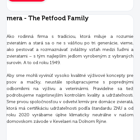
mera - The Petfood Family
Ako rodinná firma s tradíciou, ktorá miluje a rozumie
zvieratám a stará sa o ne s vášňou po tri generácie, vieme,
ako pestovať a rozmaznávať zvláštny vzťah medzi ľuďmi a
zvieratami – s tým najlepším jedlom vyrobeným z vybraných
surovín. A to od roku 1949.
Aby sme mohli vyvinúť vysoko kvalitné výživové koncepty pre
psov a mačky, neustále spolupracujeme s poprednými
odborníkmi na výživu a veterinármi. Pravidelne sa tiež
podrobujeme najprísnejším kontrolám kvality a udržateľnosti.
Sme prvou spoločnosťou v odvetví krmív pre domáce zvieratá,
ktorá má certifikáciu udržateľnosti podľa štandardu ZNU a od
roku 2020 vyrábame úplne klimaticky neutrálne v našom
domovskom závode v Kevelaeri na Dolnom Rýne.