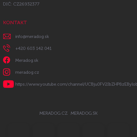
DIČ: CZ26932377
KONTAKT
info
@
meradog.sk
+420 603 142 041
Meradog.sk
meradog.cz
https://www.youtube.com/channel/UCBju0FV2IbZHP8zEByl
MERADOG.CZ
MERADOG.SK