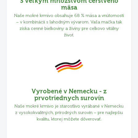
S veľkým množstvom čerstvého
mäsa
Naše mokré krmivo obsahuje 68 % mäsa a vnútorností
– v kombinácii s lahodným vývarom. Vaša mačka tak
získa cenné bielkoviny a živiny pre celkovo vitálny
život.
Vyrobené v Nemecku - z
prvotriednych surovín
Naše mokré krmivo je starostlivo vyrábané v Nemecku
z vysokokvalitných, prírodných surovín – pre najlepšiu
kvalitu, ktorej môžete dôverovať.