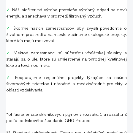
✓
Náš biofilter pri výrobe premieňa výrobný odpad na novú
energiu a zanecháva v prostredí filtrovaný vzduch.
✓
Školíme našich zamestnancov, aby zvýšili povedomie o
životnom prostredí a na mieste začíname ekologické projekty,
ktoré ich majú motivovať.
✓
Niektorí zamestnanci sú súčasťou včelárskej skupiny a
starajú sa o úle, ktoré sú umiestnené na prírodnej kvetinovej
lúke za továrňou mera.
✓
Podporujeme regionálne projekty týkajúce sa našich
štvornohých priateľov i národné a medzinárodné projekty v
oblasti vzdelávania.
*ohľadne emisie skleníkových plynov v rozsahu 1 a rozsahu 2
podľa podnikového štandardu GHG Protocol
** Štandard udržateľnosti Centra pre udržateľný podnikový