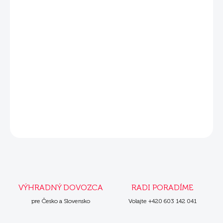
DETAILNÉ INFORMÁCIE
Súvisiace produkty
Mera Cats Nature mäsová kapsička
Kitten 85 g
OPÝTAŤ SA
VÝHRADNÝ DOVOZCA
RADI PORADÍME
pre Česko a Slovensko
Volajte +420 603 142 041