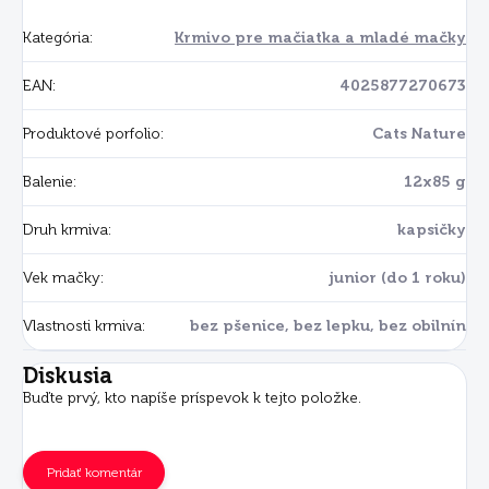
Kategória
:
Krmivo pre mačiatka a mladé mačky
EAN
:
4025877270673
Produktové porfolio
:
Cats Nature
Balenie
:
12x85 g
Druh krmiva
:
kapsičky
Vek mačky
:
junior (do 1 roku)
Vlastnosti krmiva
:
bez pšenice, bez lepku, bez obilnín
Diskusia
Buďte prvý, kto napíše príspevok k tejto položke.
Pridať komentár