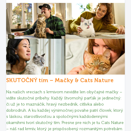
SKUTOČNÝ tím – Mačky & Cats Nature
Na našich vreciach s krmivom nevidíte len obyčajné mačky –
vidíte skutočné príbehy. Každý štvornohý parťák je jedinečný:
či už je to maznáčik, hravý nezbedník, citlivka alebo
dobrodruh. A ku každej výnimočnej povahe patrí človek, ktorý
s láskou, starostlivosťou a spoločnými každodennými
okamihmi tvorí skutočný tím. Presne pre nich je tu Cats Nature
– náš rad krmív, ktorý je prispôsobený rozmanitým potrebám