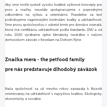
Aby sme mohli vyvinúť vysoko kvalitné výživové koncepty pre
psov a mačky, neustále spolupracujeme s poprednými
odborníkmi na výživu a veterinármi. Pravidelne sa tiež
podrobujeme najprísnejším kontrolám kvality a udržateľnosti.
Sme prvou spoločnosťou v odvetví krmív pre domáce zvieratá,
ktorá má certifikáciu udržateľnosti podľa štandardu ZNU a od
roku 2020 vyrábame úplne klimaticky neutrálne v našom
domovskom závode v Kevelaeri na Dolnom Rýne.
Značka mera - the petfood family
pre nás predstavuje dlhodobý záväzok
Naša spoločnosť sa už mnoho rokov zaviazala k filozofii
orientovanej na udržateľnosť s najvyššou kvalitou. Ekologicky,
ekonomicky a sociálne.