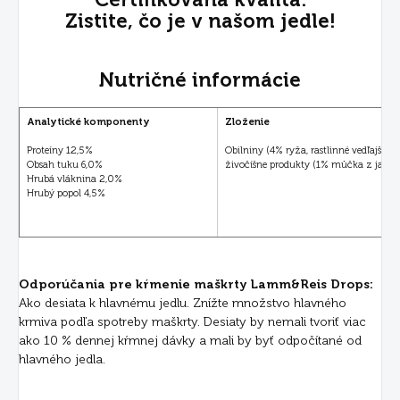
Zistite, čo je v našom jedle!
Nutričné informácie
Analytické komponenty
Zloženie
Proteíny 12,5%
Obilniny (4% ryža, rastlinné vedľajšie 
Obsah tuku 6,0%
živočíšne produkty (1% můčka z jahň
Hrubá vláknina 2,0%
Hrubý popol 4,5%
Odporúčania pre kŕmenie maškrty Lamm&Reis Drops:
Ako desiata k hlavnému jedlu. Znížte množstvo hlavného
krmiva podľa spotreby maškrty. Desiaty by nemali tvoriť viac
ako 10 % dennej kŕmnej dávky a mali by byť odpočítané od
hlavného jedla.