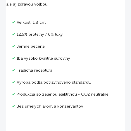
ale aj zdravou voľbou.
✔
Veľkosť: 1,8 cm
✔
12,5% proteíny / 6% tuky
✔
Jemne pečené
✔
Iba vysoko kvalitné suroviny
✔
Tradičná receptúra
✔
Výroba podľa potravinového štandardu
✔
Produkcia so zelenou elektrinou - CO2 neutrálne
✔
Bez umelých aróm a konzervantov