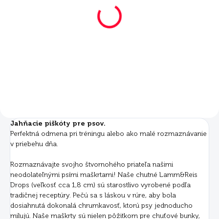
Mera Drops jahňacie s
Mera Drops jahňacie s
ryžou 2x10 kg
ryžou 10 kg
€81
€42
Do košíka
Do košíka
Jahňacie piškóty pre psov.
Perfektná odmena pri tréningu alebo ako malé rozmaznávanie
v priebehu dňa.
Rozmaznávajte svojho štvornohého priateľa našimi
neodolateľnými psími maškrtami! Naše chutné Lamm&Reis
Drops (veľkosť cca 1,8 cm) sú starostlivo vyrobené podľa
tradičnej receptúry. Pečú sa s láskou v rúre, aby bola
dosiahnutá dokonalá chrumkavosť, ktorú psy jednoducho
milujú. Naše maškrty sú nielen pôžitkom pre chuťové bunky,