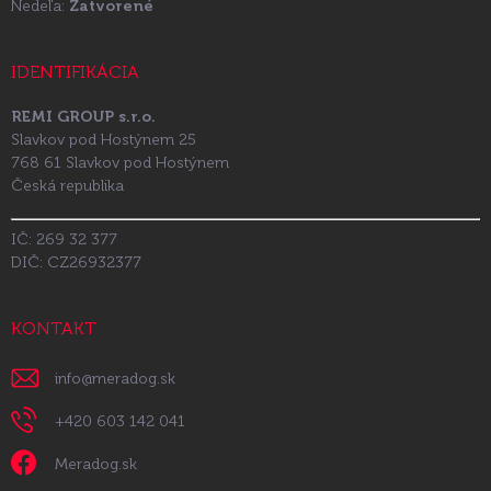
Nedeľa:
Zatvorené
IDENTIFIKÁCIA
REMI GROUP s.r.o.
Slavkov pod Hostýnem 25
768 61 Slavkov pod Hostýnem
Česká republika
IČ: 269 32 377
DIČ: CZ26932377
KONTAKT
info
@
meradog.sk
+420 603 142 041
Meradog.sk