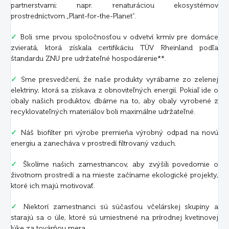
partnerstvami: napr. renaturáciou ekosystémov
prostredníctvom „Plant-for-the-Planet“.
✓
Boli sme prvou spoločnosťou v odvetví krmív pre domáce
zvieratá, ktorá získala certifikáciu TÜV Rheinland podľa
štandardu ZNU pre udržateľné hospodárenie**.
✓
Sme presvedčení, že naše produkty vyrábame zo zelenej
elektriny, ktorá sa získava z obnoviteľných energií. Pokiaľ ide o
obaly našich produktov, dbáme na to, aby obaly vyrobené z
recyklovateľných materiálov boli maximálne udržateľné.
✓
Náš biofilter pri výrobe premieňa výrobný odpad na novú
energiu a zanecháva v prostredí filtrovaný vzduch.
✓
Školíme našich zamestnancov, aby zvýšili povedomie o
životnom prostredí a na mieste začíname ekologické projekty,
ktoré ich majú motivovať.
✓
Niektorí zamestnanci sú súčasťou včelárskej skupiny a
starajú sa o úle, ktoré sú umiestnené na prírodnej kvetinovej
lúke za továrňou mera.