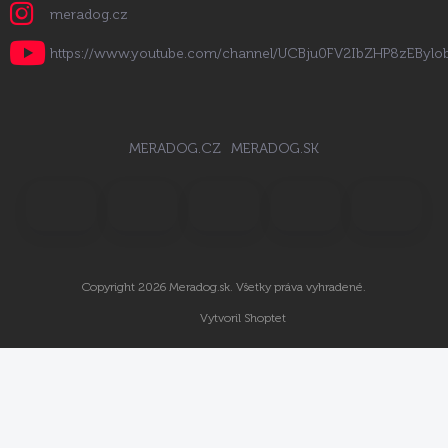
meradog.cz
https://www.youtube.com/channel/UCBju0FV2IbZHP8zEByl
MERADOG.CZ
MERADOG.SK
Copyright 2026
Meradog.sk
. Všetky práva vyhradené.
Vytvoril Shoptet