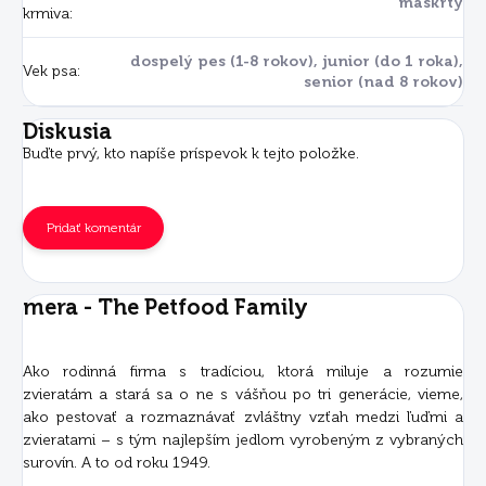
maškrty
krmiva
:
dospelý pes (1-8 rokov), junior (do 1 roka),
Vek psa
:
senior (nad 8 rokov)
Diskusia
Buďte prvý, kto napíše príspevok k tejto položke.
Pridať komentár
mera - The Petfood Family
Ako rodinná firma s tradíciou, ktorá miluje a rozumie
zvieratám a stará sa o ne s vášňou po tri generácie, vieme,
ako pestovať a rozmaznávať zvláštny vzťah medzi ľuďmi a
zvieratami – s tým najlepším jedlom vyrobeným z vybraných
surovín. A to od roku 1949.