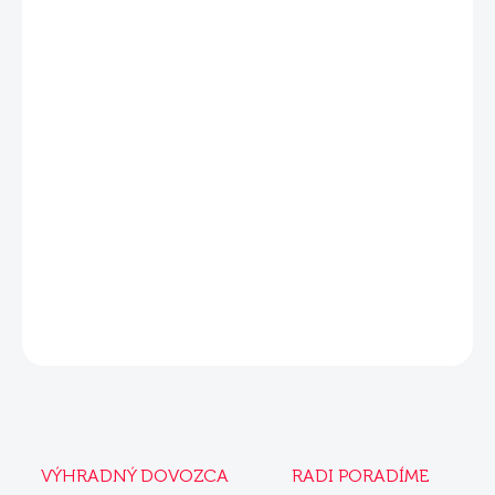
−
+
Pridať do košíka
DETAILNÉ INFORMÁCIE
Súvisiace produkty
Mera Drops jahňacie s ryžou 2x10
Mera Drops jahňacie s ryžou 10 kg
kg
OPÝTAŤ SA
VÝHRADNÝ DOVOZCA
RADI PORADÍME