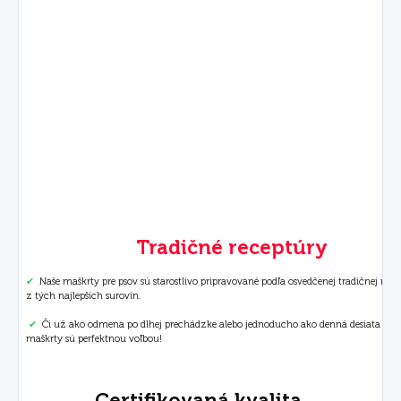
Tradičné receptúry
✔
Naše maškrty pre psov sú starostlivo pripravované podľa osvedčenej tradičnej rece
z tých najlepších surovín.
✔
Či už ako odmena po dlhej prechádzke alebo jednoducho ako denná desiata – n
maškrty sú perfektnou voľbou!
Certifikovaná kvalita.