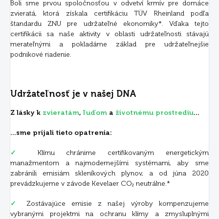
Boli sme prvou spoločnosťou v odvetví krmív pre domáce
zvieratá, ktorá získala certifikáciu TÜV Rheinland podľa
štandardu ZNU pre udržateľné ekonomiky*. Vďaka tejto
certifikácii sa naše aktivity v oblasti udržateľnosti stávajú
merateľnými a pokladáme základ pre udržateľnejšie
podnikové riadenie.
Udržateľnosť je v našej DNA
Z lásky k
zvieratám
,
ľuďom
a
životnému prostrediu
...
...sme prijali tieto opatrenia:
✓
Klímu chránime certifikovaným energetickým
manažmentom a najmodernejšími systémami, aby sme
zabránili emisiám skleníkových plynov, a od júna 2020
prevádzkujeme v závode Kevelaer CO₂ neutrálne.*
✓
Zostávajúce emisie z našej výroby kompenzujeme
vybranými projektmi na ochranu klímy a zmysluplnými