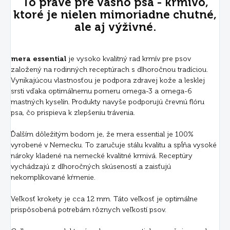
To pravé pre vášho psa - krmivo,
ktoré je nielen mimoriadne chutné,
ale aj výživné.
mera essential
je vysoko kvalitný rad krmív pre psov
založený na rodinných receptúrach s dlhoročnou tradíciou.
Vynikajúcou vlastnosťou je podpora zdravej kože a lesklej
srsti vďaka optimálnemu pomeru omega-3 a omega-6
mastných kyselín. Produkty navyše podporujú črevnú flóru
psa, čo prispieva k zlepšeniu trávenia.
Ďalším dôležitým bodom je, že mera essential je 100%
vyrobené v Nemecku. To zaručuje stálu kvalitu a spĺňa vysoké
nároky kladené na nemecké kvalitné krmivá. Receptúry
vychádzajú z dlhoročných skúseností a zaisťujú
nekomplikované kŕmenie.
Veľkosť krokety je cca 12 mm. Táto veľkosť je optimálne
prispôsobená potrebám rôznych veľkostí psov.