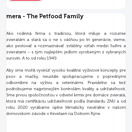
mera - The Petfood Family
Ako rodinná firma s tradíciou, ktorá miluje a rozumie
zvieratám a stará sa o ne s vášňou po tri generácie, vieme,
ako pestovať a rozmaznávať zvláštny vzťah medzi ľuďmi a
zvieratami – s tým najlepším jedlom vyrobeným z vybraných
surovín. A to od roku 1949.
Aby sme mohli vyvinúť vysoko kvalitné výživové koncepty pre
psov a mačky, neustále spolupracujeme s poprednými
odborníkmi na výživu a veterinármi. Pravidelne sa tiež
podrobujeme najprísnejším kontrolám kvality a udržateľnosti.
Sme prvou spoločnosťou v odvetví krmív pre domáce zvieratá,
ktorá má certifikáciu udržateľnosti podľa štandardu ZNU a od
roku 2020 vyrábame úplne klimaticky neutrálne v našom
domovskom závode v Kevelaeri na Dolnom Rýne.