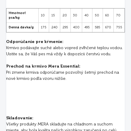
Hmotnosť
10
15
20
30
40
50
60
70
psa/kg
Denná dávka/g
175
240
295
400
495
585
670
755
Odporúčanie pre kŕmenie:
Krmivo podávajte suché alebo vopred zvlhčené teplou vodou.
Uistite sa, že Váš pes má vždy k dispozícii čerstvú vodu.
Prechod na krmivo Mera Essential:
Pri zmene krmiva odporúčame pozvoľný šetrný prechod na
nové krmivo podľa vzoru nižšie.
Skladovanie:
Všetky produkty MERA skladujte na chladnom a suchom
mieste, aby bola kvalita našich výrobkov zaručená po celú