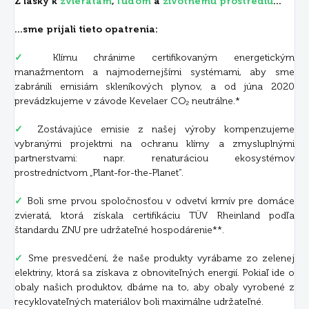
Z lásky k
zvieratám
,
ľuďom
a
životnému prostrediu
...
...sme prijali tieto opatrenia:
✓
Klímu chránime certifikovaným energetickým
manažmentom a najmodernejšími systémami, aby sme
zabránili emisiám skleníkových plynov, a od júna 2020
prevádzkujeme v závode Kevelaer CO₂ neutrálne.*
✓
Zostávajúce emisie z našej výroby kompenzujeme
vybranými projektmi na ochranu klímy a zmysluplnými
partnerstvami: napr. renaturáciou ekosystémov
prostredníctvom „Plant-for-the-Planet“.
✓
Boli sme prvou spoločnosťou v odvetví krmív pre domáce
zvieratá, ktorá získala certifikáciu TÜV Rheinland podľa
štandardu ZNU pre udržateľné hospodárenie**.
✓
Sme presvedčení, že naše produkty vyrábame zo zelenej
elektriny, ktorá sa získava z obnoviteľných energií. Pokiaľ ide o
obaly našich produktov, dbáme na to, aby obaly vyrobené z
recyklovateľných materiálov boli maximálne udržateľné.