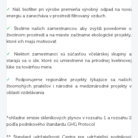
✓
Náš biofilter pri výrobe premieňa výrobný odpad na novú
energiu a zanecháva v prostredí filtrovaný vzduch.
✓
Školíme našich zamestnancov, aby zvýšili povedomie o
životnom prostredí a na mieste začíname ekologické projekty,
ktoré ich majú motivovať.
✓
Niektorí zamestnanci sú súčasťou včelárskej skupiny a
starajú sa o úle, ktoré sú umiestnené na prírodnej kvetinovej
lúke za továrňou mera.
✓
Podporujeme regionálne projekty týkajúce sa našich
štvornohých priateľov i národné a medzinárodné projekty v
oblasti vzdelávania.
*ohľadne emisie skleníkových plynov v rozsahu 1 a rozsahu 2
podľa podnikového štandardu GHG Protocol
** Štandard udržateľnosti Centra pre udržateľný podnikový