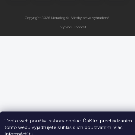
Copyright 2026
Meradog.sk
. Všetky práva vyhradené.
Vytvoril Shoptet
Tento web používa súbory cookie. Ďalším prechádzaním
tohto webu vyjadrujete súhlas s ich používaním. Viac
informácií
tu
.