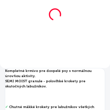
SKLADOM
SKLADOM
Mera Essential Soft
Mera Essential Soft
Brocken 12,5 kg
Brocken 2 kg
€47,90
€13,39
Do košíka
Do košíka
Kompletné krmivo pre dospelé psy s normálnou
úrovňou aktivity.
SEMI MOIST granule - polovlhké krokety pre
skutočných labužníkov.
✓
Chutné mäkké krokety pre labužníkov všetkých