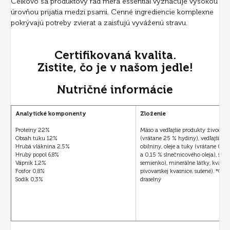
Celkovo sa produktový rad mera essential vyznačuje vysokou
úrovňou prijatia medzi psami. Cenné ingrediencie komplexne
pokrývajú potreby zvierat a zaisťujú vyváženú stravu.
Certifikovaná kvalita.
Zistite, čo je v našom jedle!
Nutričné informácie
Analytické komponenty
Zloženie
Proteíny 22%
Mäso a vedľajšie produkty živočíš
Obsah tuku 12%
(vrátane 25 % hydiny), vedľajšie ra
Hrubá vláknina 2,5%
obilniny, oleje a tuky (vrátane 0,2 
Hrubý popol 6,8%
a 0,15 % slnečnicového oleja), sem
Vápnik 1,2%
semienko), minerálne látky, kvasni
Fosfor 0,8%
pivovarskej kvasnice, sušené). *Chlo
Sodík 0,3%
draselný