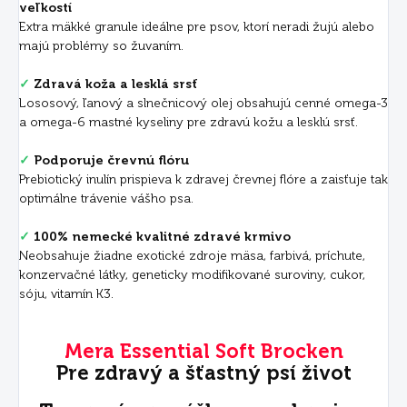
veľkostí
Extra mäkké granule ideálne pre psov, ktorí neradi žujú alebo
majú problémy so žuvaním.
✓
Zdravá koža a lesklá srsť
Lososový, ľanový a slnečnicový olej obsahujú cenné omega-3
a omega-6 mastné kyseliny pre zdravú kožu a lesklú srsť.
✓
Podporuje črevnú flóru
Prebiotický inulín prispieva k zdravej črevnej flóre a zaisťuje tak
optimálne trávenie vášho psa.
✓
100% nemecké kvalitné zdravé krmivo
Neobsahuje žiadne exotické zdroje mäsa, farbivá, príchute,
konzervačné látky, geneticky modifikované suroviny, cukor,
sóju, vitamín K3.
Mera Essential Soft Brocken
Pre zdravý a šťastný psí život