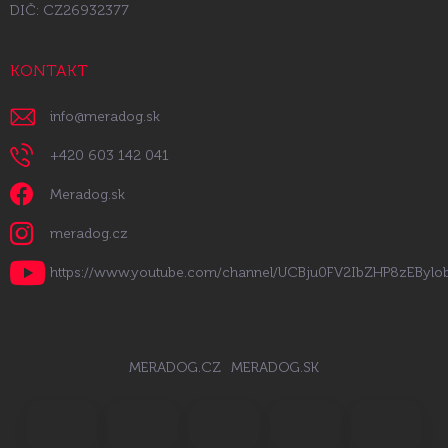
DIČ: CZ26932377
KONTAKT
info
@
meradog.sk
+420 603 142 041
Meradog.sk
meradog.cz
https://www.youtube.com/channel/UCBju0FV2IbZHP8zEByl
MERADOG.CZ
MERADOG.SK