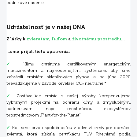
podnikové riadenie.
Udržateľnosť je v našej DNA
Z lásky k
zvieratám
,
ľuďom
a
životnému prostrediu
...
...sme prijali tieto opatrenia:
✓
Klímu chránime certifikovaným energetickým
manažmentom a najmodernejšími systémami, aby sme
zabránili emisiám skleníkových plynov, a od júna 2020
prevádzkujeme v závode Kevelaer CO₂ neutrálne.*
✓
Zostávajúce emisie z našej výroby kompenzujeme
vybranými projektmi na ochranu klímy a zmysluplnými
partnerstvami: napr. renaturáciou ekosystémov
prostredníctvom „Plant-for-the-Planet“.
✓
Boli sme prvou spoločnosťou v odvetví krmív pre domáce
zvieratá, ktorá získala certifikáciu TÜV Rheinland podľa