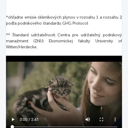
*ohľadne emisie skleníkových plynov v rozsahu 1 a rozsahu 2
podľa podnikového štandardu GHG Protocol
** Štandard udržateľnosti Centra pre udržateľný podnikový
manažment (ZNU) Ekonomickej fakulty University of
Witten/Herdecke.