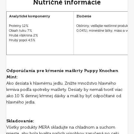
Nutričné informácie
Analytické komponenty
Zloženie
Proteíny 12%
Obilniny, vedľajšie rastlinné produkty, 
Obsah tuku 7%
0,04%), minerálne látky, mäso a vedľaj
Hrubá vláknina 2%
Hrubý popol 4,5%
Odporúčania pre kŕmenie maškrty Puppy Knochen
Mint:
Ako desiata k hlavnému jedlu. Znížte množstvo hlavného
krmiva podľa spotreby maškrty. Desiaty by nemali tvoriť viac
ako 10 % dennej kŕmnej dávky a mali by byť odpočítané od
hlavného jedla.
Skladovanie:
Všetky produkty MERA skladujte na chladnom a suchom
mieste, aby bola kvalita našich výrobkov zaručená po celú