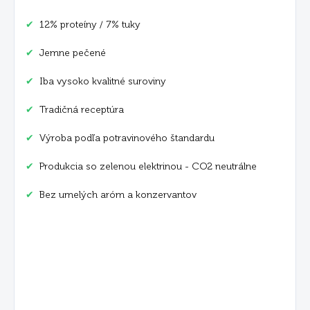
✔
12% proteíny / 7% tuky
✔
Jemne pečené
✔
Iba vysoko kvalitné suroviny
✔
Tradičná receptúra
✔
Výroba podľa potravinového štandardu
✔
Produkcia so zelenou elektrinou - CO2 neutrálne
✔
Bez umelých aróm a konzervantov