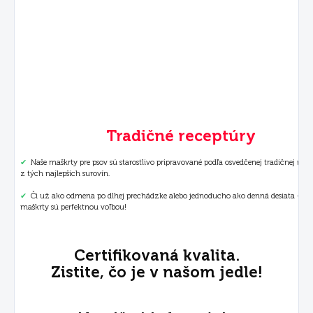
Tradičné receptúry
✔
Naše maškrty pre psov sú starostlivo pripravované podľa osvedčenej tradičnej rece
z tých najlepších surovín.
✔
Či už ako odmena po dlhej prechádzke alebo jednoducho ako denná desiata – na
maškrty sú perfektnou voľbou!
Certifikovaná kvalita.
Zistite, čo je v našom jedle!