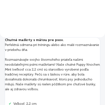
Do košíka
Detail
Chutné maškrty s mätou pre psov.
Perfektná odmena pri tréningu alebo ako malé rozmaznávanie
v priebehu dňa.
Rozmaznávajte svojho štvornohého priateľa našimi
neodolateľnými psími maškrtami! Naše chutné Puppy Knochen
Mint (veľkosť cca 2,2 cm) sú starostlivo vyrobené podľa
tradičnej receptúry. Pečú sa s láskou v rúre, aby bola
dosiahnutá dokonalá chrumkavosť, ktorú psy jednoducho
milujú. Naše maškrty sú nielen pôžitkom pre chuťové bunky,
ale aj zdravou voľbou.
✔
Veľkosť: 2,2 cm