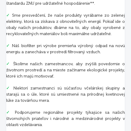
štandardu ZNU pre udržateľné hospodárenie**.
✓
Sme presvedčení, že naše produkty vyrábame zo zelenej
elektriny, ktorá sa získava z obnoviteľných energií. Pokiaľ ide o
obaly našich produktov, dbáme na to, aby obaly vyrobené z
recyklovateľných materiálov boli maximálne udržateľné.
✓
Náš biofilter pri výrobe premieňa výrobný odpad na novú
energiu a zanecháva v prostredí filtrovaný vzduch.
✓
Školíme našich zamestnancov, aby zvýšili povedomie o
životnom prostredí a na mieste začíname ekologické projekty,
ktoré ich majú motivovať.
✓
Niektorí zamestnanci sú súčasťou včelárskej skupiny a
starajú sa o úle, ktoré sú umiestnené na prírodnej kvetinovej
lúke za továrňou mera.
✓
Podporujeme regionálne projekty týkajúce sa našich
štvornohých priateľov i národné a medzinárodné projekty v
oblasti vzdelávania.