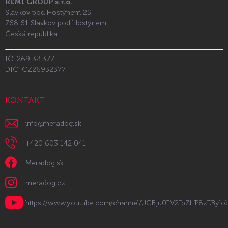
REMI GROUP s.r.o.
Slavkov pod Hostýnem 25
768 61 Slavkov pod Hostýnem
Česká republika
IČ: 269 32 377
DIČ: CZ26932377
KONTAKT
info
@
meradog.sk
+420 603 142 041
Meradog.sk
meradog.cz
https://www.youtube.com/channel/UCBju0FV2IbZHP8zEByl