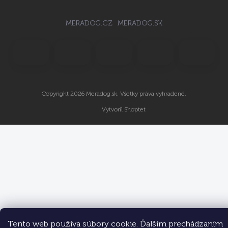
MERADOG.CZ
MERADOG.SK
Copyright 2026
Meradog.sk
. Všetky práva vyhradené.
Vytvoril Shoptet
Tento web používa súbory cookie. Ďalším prechádzaním