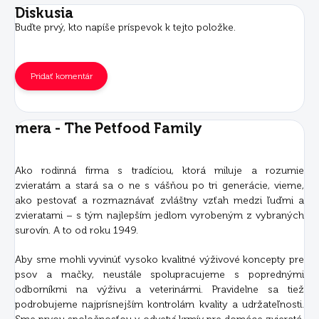
Diskusia
Buďte prvý, kto napíše príspevok k tejto položke.
Pridať komentár
mera - The Petfood Family
Ako rodinná firma s tradíciou, ktorá miluje a rozumie
zvieratám a stará sa o ne s vášňou po tri generácie, vieme,
ako pestovať a rozmaznávať zvláštny vzťah medzi ľuďmi a
zvieratami – s tým najlepším jedlom vyrobeným z vybraných
surovín. A to od roku 1949.
Aby sme mohli vyvinúť vysoko kvalitné výživové koncepty pre
psov a mačky, neustále spolupracujeme s poprednými
odborníkmi na výživu a veterinármi. Pravidelne sa tiež
podrobujeme najprísnejším kontrolám kvality a udržateľnosti.