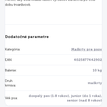
dobu trvanlivosti.
Dodatočné parametre
Kategória
:
Maškrty pre psov
EAN
:
4025877442902
Balenie
:
10 kg
Druh
maškrty
krmiva
:
dospelý pes (1-8 rokov), junior (do 1 roka),
Vek psa
:
senior (nad 8 rokov)