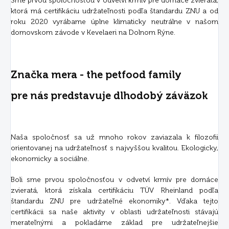
Sme prvou spoločnosťou v odvetví krmív pre domáce zvieratá,
ktorá má certifikáciu udržateľnosti podľa štandardu ZNU a od
roku 2020 vyrábame úplne klimaticky neutrálne v našom
domovskom závode v Kevelaeri na Dolnom Rýne.
Značka mera - the petfood family
pre nás predstavuje dlhodobý záväzok
Naša spoločnosť sa už mnoho rokov zaviazala k filozofii
orientovanej na udržateľnosť s najvyššou kvalitou. Ekologicky,
ekonomicky a sociálne.
Boli sme prvou spoločnosťou v odvetví krmív pre domáce
zvieratá, ktorá získala certifikáciu TÜV Rheinland podľa
štandardu ZNU pre udržateľné ekonomiky*. Vďaka tejto
certifikácii sa naše aktivity v oblasti udržateľnosti stávajú
merateľnými a pokladáme základ pre udržateľnejšie