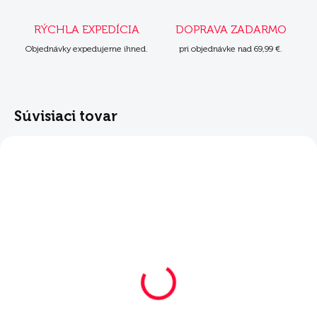
RÝCHLA EXPEDÍCIA
DOPRAVA ZADARMO
Objednávky expedujeme ihned.
pri objednávke nad 69,99 €.
Súvisiaci tovar
SKLADOM
MOMENTÁLNE NEDOSTUPNÉ
Mera Puppy Knochen
Mera Puppy Knochen
Mint 1 kg
Mint 2x10 kg
€6,98
€81