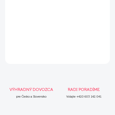
DETAILNÉ INFORMÁCIE
Súvisiace produkty
Mera Puppy Knochen Mint 1 kg
Mera Puppy Knochen Mint 2x10 kg
OPÝTAŤ SA
VÝHRADNÝ DOVOZCA
RADI PORADÍME
pre Česko a Slovensko
Volajte +420 603 142 041