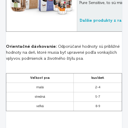
Pure Sensitive, to sú mini
Dalšie produkty z radu
Orientačné dávkovanie:
Odporúčané hodnoty sú približné
hodnoty na deň, ktoré musia byť upravené podľa vonkajších
vplyvov, podmienok a životného štýlu psa.
Veľkosť psa
kus/deň
malá
2-4
stredná
5-7
veľká
8-9