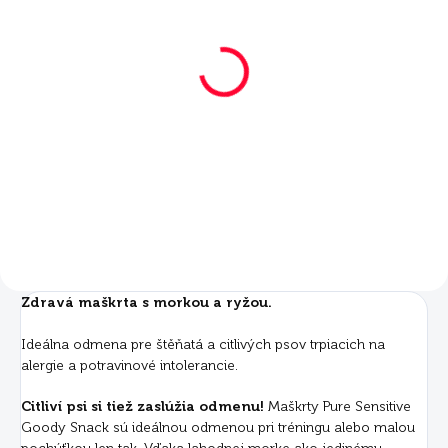
SKLADOM
Mera Pure Sensitive
Goody Snacks morka
s ryžou 6x600 g
€41,88
Do košíka
Zdravá maškrta s morkou a ryžou.
Ideálna odmena pre štěňatá a citlivých psov trpiacich na
alergie a potravinové intolerancie.
Citliví psi si tiež zaslúžia odmenu!
Maškrty Pure Sensitive
Goody Snack sú ideálnou odmenou pri tréningu alebo malou