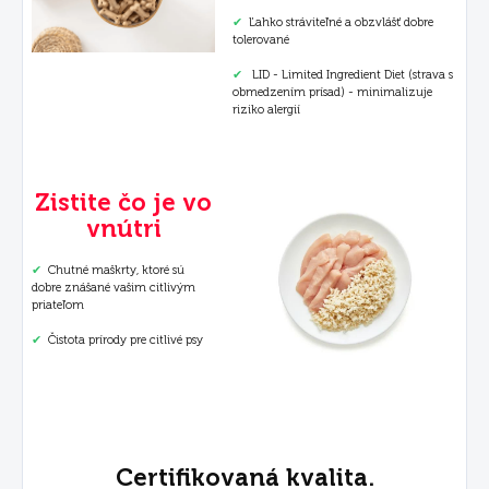
✔
Ľahko stráviteľné a obzvlášť dobre
tolerované
✔
LID - Limited Ingredient Diet (strava s
obmedzením prísad) - minimalizuje
riziko alergií
Zistite čo je vo
vnútri
✔
Chutné maškrty, ktoré sú
dobre znášané vašim citlivým
priateľom
✔
Čistota prírody pre citlivé psy
Certifikovaná kvalita.