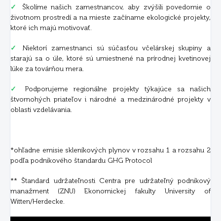
✓
Školíme našich zamestnancov, aby zvýšili povedomie o
životnom prostredí a na mieste začíname ekologické projekty,
ktoré ich majú motivovať.
✓
Niektorí zamestnanci sú súčasťou včelárskej skupiny a
starajú sa o úle, ktoré sú umiestnené na prírodnej kvetinovej
lúke za továrňou mera.
✓
Podporujeme regionálne projekty týkajúce sa našich
štvornohých priateľov i národné a medzinárodné projekty v
oblasti vzdelávania.
*ohľadne emisie skleníkových plynov v rozsahu 1 a rozsahu 2
podľa podnikového štandardu GHG Protocol
** Štandard udržateľnosti Centra pre udržateľný podnikový
manažment (ZNU) Ekonomickej fakulty University of
Witten/Herdecke.