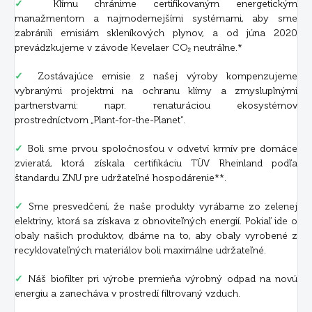
✓
Klímu chránime certifikovaným energetickým
manažmentom a najmodernejšími systémami, aby sme
zabránili emisiám skleníkových plynov, a od júna 2020
prevádzkujeme v závode Kevelaer CO₂ neutrálne.*
✓
Zostávajúce emisie z našej výroby kompenzujeme
vybranými projektmi na ochranu klímy a zmysluplnými
partnerstvami: napr. renaturáciou ekosystémov
prostredníctvom „Plant-for-the-Planet“.
✓
Boli sme prvou spoločnosťou v odvetví krmív pre domáce
zvieratá, ktorá získala certifikáciu TÜV Rheinland podľa
štandardu ZNU pre udržateľné hospodárenie**.
✓
Sme presvedčení, že naše produkty vyrábame zo zelenej
elektriny, ktorá sa získava z obnoviteľných energií. Pokiaľ ide o
obaly našich produktov, dbáme na to, aby obaly vyrobené z
recyklovateľných materiálov boli maximálne udržateľné.
✓
Náš biofilter pri výrobe premieňa výrobný odpad na novú
energiu a zanecháva v prostredí filtrovaný vzduch.