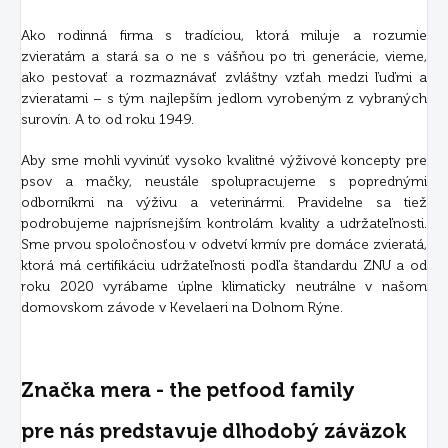
Ako rodinná firma s tradíciou, ktorá miluje a rozumie
zvieratám a stará sa o ne s vášňou po tri generácie, vieme,
ako pestovať a rozmaznávať zvláštny vzťah medzi ľuďmi a
zvieratami – s tým najlepším jedlom vyrobeným z vybraných
surovín. A to od roku 1949.
Aby sme mohli vyvinúť vysoko kvalitné výživové koncepty pre
psov a mačky, neustále spolupracujeme s poprednými
odborníkmi na výživu a veterinármi. Pravidelne sa tiež
podrobujeme najprísnejším kontrolám kvality a udržateľnosti.
Sme prvou spoločnosťou v odvetví krmív pre domáce zvieratá,
ktorá má certifikáciu udržateľnosti podľa štandardu ZNU a od
roku 2020 vyrábame úplne klimaticky neutrálne v našom
domovskom závode v Kevelaeri na Dolnom Rýne.
Značka mera - the petfood family
pre nás predstavuje dlhodobý záväzok