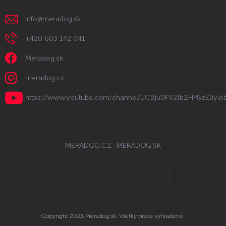
info
@
meradog.sk
+420 603 142 041
Meradog.sk
meradog.cz
https://www.youtube.com/channel/UCBju0FV2IbZHP8zEByl
MERADOG.CZ
MERADOG.SK
Copyright 2026
Meradog.sk
. Všetky práva vyhradené.