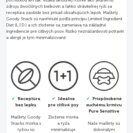
pochúťkou len tak. Vďaka lahodnej morke ako jedinému
zdroju živočíšnych bielkovín a ľahko stráviteľnej ryži sa
receptúra ​​zaobíde bez prísad obsahujúcich lepok. Maškrty
Goody Snack sú navrhnuté podľa princípu Limited Ingredient
Diet (L.I.D.) a ich zloženie sa zameriava na základné
ingrediencie pre citlivých psov. Riziko neznášanlivosti potravín
a alergií je tým minimalizované.
✔
Receptúra
✔
Ideálne
✔
Prispôsobené
bez lepku
pre citlivé psy
suchému krmivu
Pure Sensitive
Maškrty Goody
Zloženie morka
Snacks morka s
a ryža
Naše maškrty sú
ryžou sú
minimalizuje
dokonalým