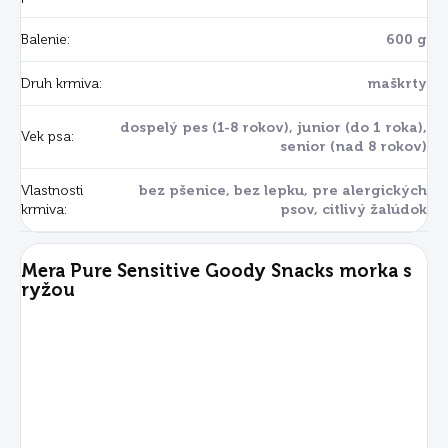
Balenie
:
600 g
Druh krmiva
:
maškrty
dospelý pes (1-8 rokov), junior (do 1 roka),
Vek psa
:
senior (nad 8 rokov)
Vlastnosti
bez pšenice, bez lepku, pre alergických
krmiva
:
psov, citlivý žalúdok
Mera Pure Sensitive Goody Snacks morka s
ryžou