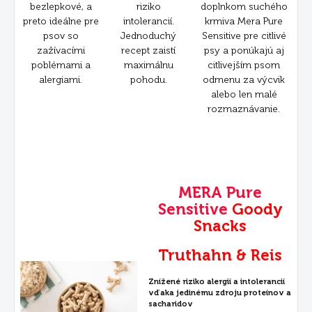
bezlepkové, a
riziko
doplnkom suchého
preto ideálne pre
intolerancií.
krmiva Mera Pure
psov so
Jednoduchý
Sensitive pre citlivé
zažívacími
recept zaistí
psy a ponúkajú aj
poblémami a
maximálnu
citlivejším psom
alergiami.
pohodu.
odmenu za výcvik
alebo len malé
rozmaznávanie.
MERA Pure
Sensitive
Goody
Snacks
Truthahn & Reis
Znížené riziko alergií a intolerancií
vďaka jedinému zdroju proteínov a
sacharidov