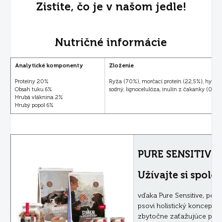
Zistite, čo je v našom jedle!
Nutričné informácie
Analytické komponenty
Zloženie
Proteíny 20%
Ryža (70%), morčací proteín (22,5%), hydino
Obsah tuku 6%
sodný, lignocelulóza, inulín z čakanky (0,1%)
Hrubá vláknina 2%
Hrubý popol 6%
PURE SENSITIVE
Užívajte si spolo
vďaka Pure Sensitive, per
psovi holistický koncept v
zbytočne zaťažujúce prís