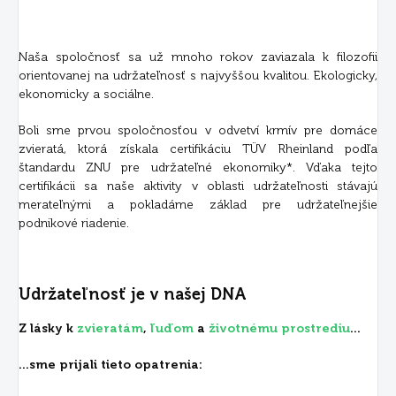
Naša spoločnosť sa už mnoho rokov zaviazala k filozofii
orientovanej na udržateľnosť s najvyššou kvalitou. Ekologicky,
ekonomicky a sociálne.
Boli sme prvou spoločnosťou v odvetví krmív pre domáce
zvieratá, ktorá získala certifikáciu TÜV Rheinland podľa
štandardu ZNU pre udržateľné ekonomiky*. Vďaka tejto
certifikácii sa naše aktivity v oblasti udržateľnosti stávajú
merateľnými a pokladáme základ pre udržateľnejšie
podnikové riadenie.
Udržateľnosť je v našej DNA
Z lásky k
zvieratám
,
ľuďom
a
životnému prostrediu
...
...sme prijali tieto opatrenia: