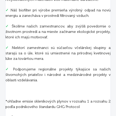
✓
Náš biofilter pri výrobe premieňa výrobný odpad na novú
energiu a zanecháva v prostredí filtrovaný vzduch.
✓
Školíme našich zamestnancov, aby zvýšili povedomie o
životnom prostredí a na mieste začíname ekologické projekty,
ktoré ich majú motivovať.
✓
Niektorí zamestnanci sú súčasťou včelárskej skupiny a
starajú sa o úle, ktoré sú umiestnené na prírodnej kvetinovej
lúke za továrňou mera.
✓
Podporujeme regionálne projekty týkajúce sa našich
štvornohých priateľov i národné a medzinárodné projekty v
oblasti vzdelávania.
*ohľadne emisie skleníkových plynov v rozsahu 1 a rozsahu 2
podľa podnikového štandardu GHG Protocol