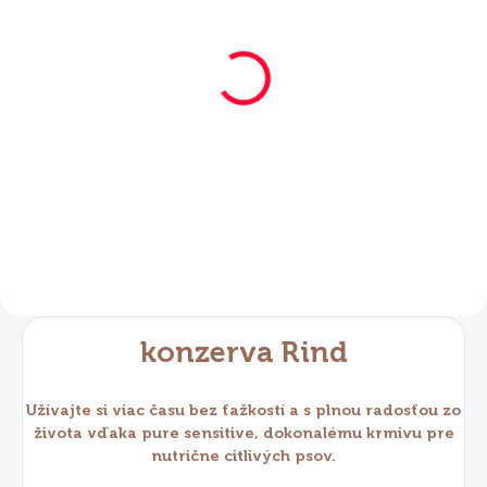
SKLADOM
Mera Pure Sensitive
konzerva hovädzia
6x400 g
€28,80
Do košíka
konzerva Rind
Užívajte si viac času bez ťažkostí a s plnou radosťou zo
života vďaka pure sensitive, dokonalému krmivu pre
nutrične citlivých psov.