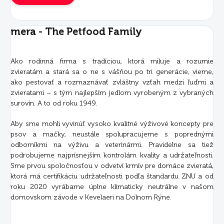
mera - The Petfood Family
Ako rodinná firma s tradíciou, ktorá miluje a rozumie
zvieratám a stará sa o ne s vášňou po tri generácie, vieme,
ako pestovať a rozmaznávať zvláštny vzťah medzi ľuďmi a
zvieratami – s tým najlepším jedlom vyrobeným z vybraných
surovín. A to od roku 1949.
Aby sme mohli vyvinúť vysoko kvalitné výživové koncepty pre
psov a mačky, neustále spolupracujeme s poprednými
odborníkmi na výživu a veterinármi. Pravidelne sa tiež
podrobujeme najprísnejším kontrolám kvality a udržateľnosti.
Sme prvou spoločnosťou v odvetví krmív pre domáce zvieratá,
ktorá má certifikáciu udržateľnosti podľa štandardu ZNU a od
roku 2020 vyrábame úplne klimaticky neutrálne v našom
domovskom závode v Kevelaeri na Dolnom Rýne.