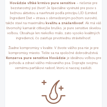
Hovädzie vlhké krmivo pure sensitive
– riešenie pre
bezstarostný psí život! Je špeciálne vyvinuté pre psov s
bežnou aktivitou a navrhnuté podľa princípu LID (Limited
Ingredient Diet = strava s obmedzeným počtom surovín),
takže staví na maximálnu
kvalitu a znášanlivosť
. Ak má váš
štvornohý kamarát citlivejšie bruško, je pure sensitive skvelou
voľbou. Obsahuje len niekoľko málo, zato vysoko kvalitných
ingrediencií, čo zaisťuje prvotriednu stráviteľnosť.
Žiadne kompromisy v kvalite. V živote vášho psa nie je pre
kompromisy miesto. Tešte sa na spoločné dobrodružstvá.
Konzerva pure sensitive Hovädzie
je ideálnou voľbou pre
pohodu a zdraví vášho milovaného psa. Doprajte svojmu
vernému parťákovi radosť, ktorú si naozaj zaslúži.