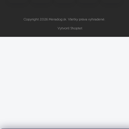
Copyright 2026
Meradog.sk
. Všetky práva vyhradené.
Vytvoril Shoptet