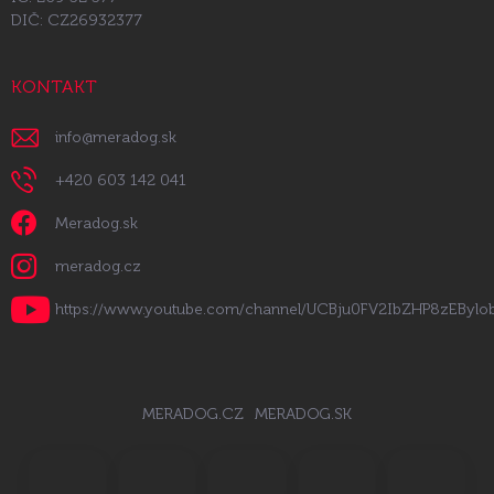
DIČ: CZ26932377
KONTAKT
info
@
meradog.sk
+420 603 142 041
Meradog.sk
meradog.cz
https://www.youtube.com/channel/UCBju0FV2IbZHP8zEByl
MERADOG.CZ
MERADOG.SK