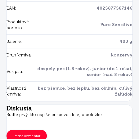
EAN
:
4025877587146
Produktové
Pure Sensitive
porfolio
:
Balenie
:
400 g
Druh krmiva
:
konzervy
dospelý pes (1-8 rokov), junior (do 1 roka),
Vek psa
:
senior (nad 8 rokov)
Vlastnosti
bez pšenice, bez lepku, bez obilnín, citlivý
krmiva
:
žalúdok
Diskusia
Buďte prvý, kto napíše príspevok k tejto položke.
Pridať komentár