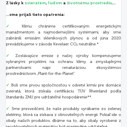
Z lásky k
zvieratám
,
ľuďom
a
životnému prostrediu
...
...sme prijali tieto opatrenia:
✓
Klímu chránime certifikovaným energetickým
manažmentom a najmodernejšími systémami, aby sme
zabránili emisiám skleníkových plynov, a od júna 2020
prevádzkujeme v závode Kevelaer CO₂ neutrálne.*
✓
Zostávajúce emisie z našej výroby kompenzujeme
vybranými projektmi na ochranu klímy a zmysluplnými
partnerstvami: napr. renaturáciou ekosystémov
prostredníctvom „Plant-for-the-Planet“.
✓
Boli sme prvou spoločnosťou v odvetví krmív pre domáce
zvieratá, ktorá získala certifikáciu TÜV Rheinland podľa
štandardu ZNU pre udržateľné hospodárenie**.
✓
Sme presvedčení, že naše produkty vyrábame zo zelenej
elektriny, ktorá sa získava z obnoviteľných energií. Pokiaľ ide o
obaly našich produktov, dbáme na to, aby obaly vyrobené z
recyklovateľných materiálov boli maximálne udržateľné.