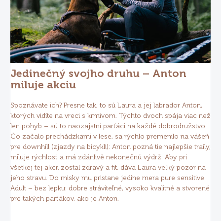
Jedinečný svojho druhu – Anton
miluje akciu
Spoznávate ich? Presne tak, to sú Laura a jej labrador Anton,
ktorých vidíte na vreci s krmivom. Týchto dvoch spája viac než
len pohyb – sú to naozajstní parťáci na každé dobrodružstvo.
Čo začalo prechádzkami v lese, sa rýchlo premenilo na vášeň
pre downhill (zjazdy na bicykli): Anton pozná tie najlepšie traily,
miluje rýchlosť a má zdánlivě nekonečnú výdrž. Aby pri
všetkej tej akcii zostal zdravý a fit, dáva Laura veľký pozor na
jeho stravu. Do misky mu pristane jedine mera pure sensitive
Adult – bez lepku: dobre stráviteľné, vysoko kvalitné a stvorené
pre takých parťákov, ako je Anton.