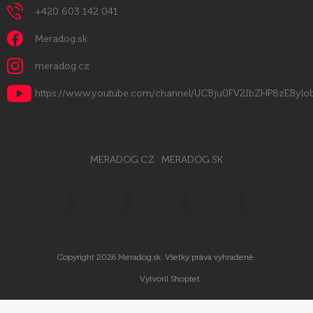
+420 603 142 041
Meradog.sk
meradog.cz
https://www.youtube.com/channel/UCBju0FV2IbZHP8zEByl
MERADOG.CZ
MERADOG.SK
Copyright 2026
Meradog.sk
. Všetky práva vyhradené.
Vytvoril Shoptet