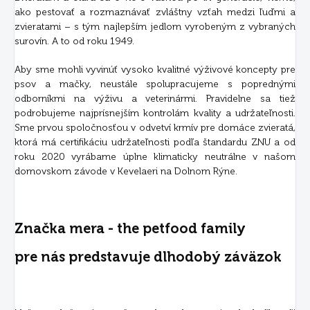
ako pestovať a rozmaznávať zvláštny vzťah medzi ľuďmi a
zvieratami – s tým najlepším jedlom vyrobeným z vybraných
surovín. A to od roku 1949.
Aby sme mohli vyvinúť vysoko kvalitné výživové koncepty pre
psov a mačky, neustále spolupracujeme s poprednými
odborníkmi na výživu a veterinármi. Pravidelne sa tiež
podrobujeme najprísnejším kontrolám kvality a udržateľnosti.
Sme prvou spoločnosťou v odvetví krmív pre domáce zvieratá,
ktorá má certifikáciu udržateľnosti podľa štandardu ZNU a od
roku 2020 vyrábame úplne klimaticky neutrálne v našom
domovskom závode v Kevelaeri na Dolnom Rýne.
Značka mera - the petfood family
pre nás predstavuje dlhodobý záväzok