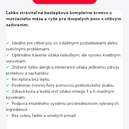
Ľahko stráviteľné bezlepkové kompletné krmivo z
morčacieho mäsa a ryže pre dospelých psov s citlivým
zažívaním.
✔
Ideálne pre citlivé psy so zvláštnymi požiadavkami alebo
nutričnými problémami
✔
Optimálne trávenie vďaka niekoľkým, ale vysoko kvalitným
surovinám
✔
Znížené riziko alergií a intolerancií vďaka jedinému zdroju
proteínov a sacharidov
✔
Receptúra bez lepku
✔
Posilnenie črevnej flóry pomocou prebiotického inulínu
✔
Zdravá koža a lesklá srsť vďaka omega 3 a 6 mastným
kyselinám
✔
Podpora imunitného systému prostredníctvom vybraných
ingrediencií
✔
Bez cukru, farbív a umelých prísad