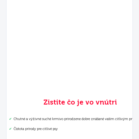
Zistite čo je vo vnútri
✔
Chutné a výživné suché krmivo prirodzene dobre znášané vašim citlivým priate
✔
Čistota prírody pre citlivé psy