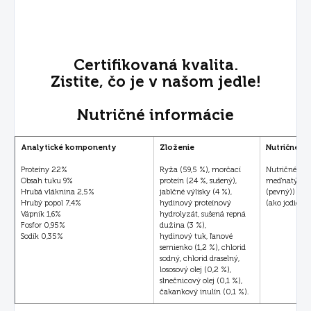
Certifikovaná kvalita.
Zistite, čo je v našom jedle!
Nutričné informácie
Analytické komponenty
Zloženie
Nutričné pr
Proteíny 22%
Ryža (59,5 %), morčací
Nutričné dop
Obsah tuku 9%
proteín (24 %, sušený),
meďnatý, pen
Hrubá vláknina 2,5%
jablčné výlisky (4 %),
(pevný)) 40
Hrubý popol 7,4%
hydinový proteínový
(ako jodična
Vápnik 1,6%
hydrolyzát, sušená repná
Fosfor 0,95%
dužina (3 %),
Sodík 0,35%
hydinový tuk, ľanové
semienko (1,2 %), chlorid
sodný, chlorid draselný,
lososový olej (0,2 %),
slnečnicový olej (0,1 %),
čakankový inulín (0,1 %).