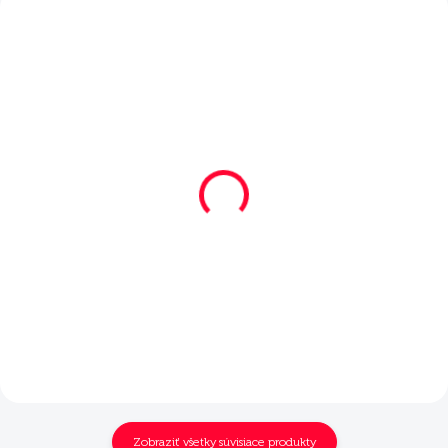
SKLADOM
SKLADOM
Mera Pure Sensitive
Mera Pure Sensitive
morka s ryžou 1 kg
morka s ryžou 12,5 kg
€8,75
€58
Do košíka
Do košíka
Zobraziť všetky súvisiace produkty