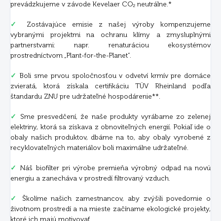
prevádzkujeme v závode Kevelaer CO₂ neutrálne.*
✓
Zostávajúce emisie z našej výroby kompenzujeme
vybranými projektmi na ochranu klímy a zmysluplnými
partnerstvami: napr. renaturáciou ekosystémov
prostredníctvom „Plant-for-the-Planet“.
✓
Boli sme prvou spoločnosťou v odvetví krmív pre domáce
zvieratá, ktorá získala certifikáciu TÜV Rheinland podľa
štandardu ZNU pre udržateľné hospodárenie**.
✓
Sme presvedčení, že naše produkty vyrábame zo zelenej
elektriny, ktorá sa získava z obnoviteľných energií. Pokiaľ ide o
obaly našich produktov, dbáme na to, aby obaly vyrobené z
recyklovateľných materiálov boli maximálne udržateľné.
✓
Náš biofilter pri výrobe premieňa výrobný odpad na novú
energiu a zanecháva v prostredí filtrovaný vzduch.
✓
Školíme našich zamestnancov, aby zvýšili povedomie o
životnom prostredí a na mieste začíname ekologické projekty,
ktoré ich majú motivovať.