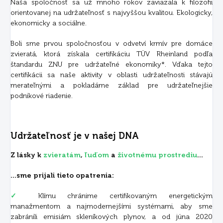
Naša spoločnosť sa už mnoho rokov zaviazala k filozofii
orientovanej na udržateľnosť s najvyššou kvalitou. Ekologicky,
ekonomicky a sociálne.
Boli sme prvou spoločnosťou v odvetví krmív pre domáce
zvieratá, ktorá získala certifikáciu TÜV Rheinland podľa
štandardu ZNU pre udržateľné ekonomiky*. Vďaka tejto
certifikácii sa naše aktivity v oblasti udržateľnosti stávajú
merateľnými a pokladáme základ pre udržateľnejšie
podnikové riadenie.
Udržateľnosť je v našej DNA
Z lásky k
zvieratám
,
ľuďom
a
životnému prostrediu
...
...sme prijali tieto opatrenia:
✓
Klímu chránime certifikovaným energetickým
manažmentom a najmodernejšími systémami, aby sme
zabránili emisiám skleníkových plynov, a od júna 2020