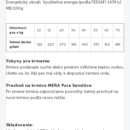
Energetický obsah: Využiteľná energia (podľa FEDIAF)
1474 kJ
ME/100g.
Hmotnosť
10
15
20
30
40
50
60
70
psa v kg
Denná dávka
160
220
270
365
450
535
610
685
g/deň
Pokyny pre kŕmenie:
Krmivo podávajte suché alebo predom zvlhčené teplou vodou.
Uistite sa, že Váš pes má vždy k dispozícií čerstvú vodu.
Prechod na krmivo MERA Pure Sensitive:
Pri zmene krmiva odporúčame pozvoľný šetrný prechod na
nové krmivo podľa vzoru nižšie.
Skladovanie: