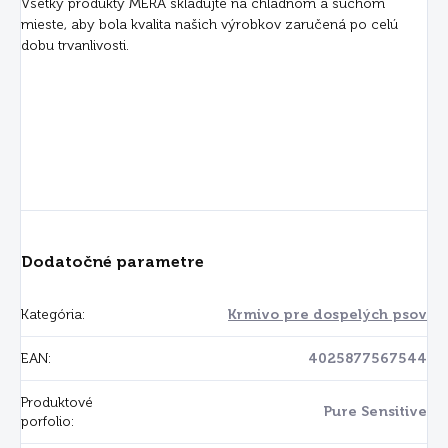
Všetky produkty MERA skladujte na chladnom a suchom
mieste, aby bola kvalita našich výrobkov zaručená po celú
dobu trvanlivosti.
Dodatočné parametre
Kategória
:
Krmivo pre dospelých psov
EAN
:
4025877567544
Produktové
Pure Sensitive
porfolio
: