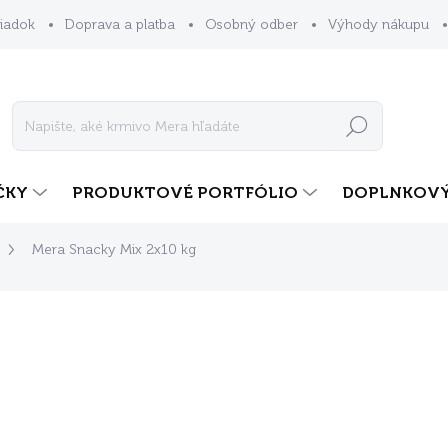
iadok
Doprava a platba
Osobný odber
Výhody nákupu
Hľadať
ČKY
PRODUKTOVÉ PORTFÓLIO
DOPLNKOVÝ
Mera Snacky Mix 2x10 kg
dnotenia
ZNAČKA:
MERA
€81
ZADARMO
Jednotková
SKLADOM
cena:
MOŽNOSTI DORUČENIA