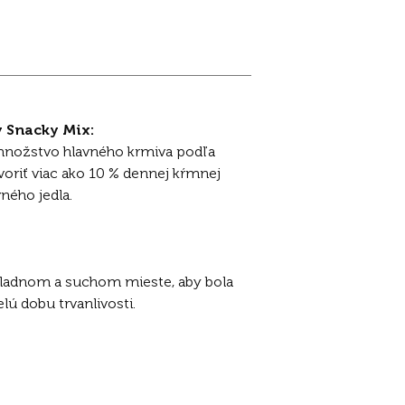
 Snacky Mix:
 množstvo hlavného krmiva podľa
voriť viac ako 10 % dennej kŕmnej
ného jedla.
hladnom a suchom mieste, aby bola
lú dobu trvanlivosti.