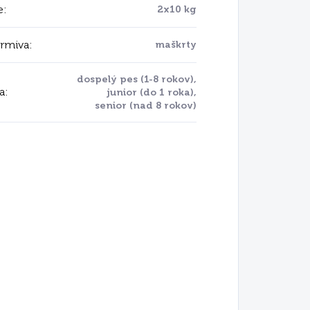
e
:
2x10 kg
krmiva
:
maškrty
dospelý pes (1-8 rokov),
a
:
junior (do 1 roka),
senior (nad 8 rokov)