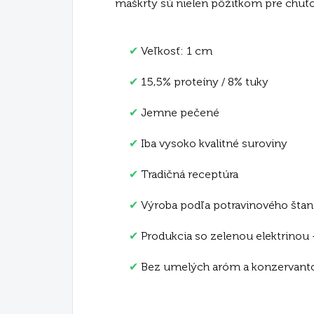
maškrty sú nielen pôžitkom pre chuťov
✔
Veľkosť: 1 cm
✔
15,5% proteíny / 8% tuky
✔
Jemne pečené
✔
Iba vysoko kvalitné suroviny
✔
Tradičná receptúra
✔
Výroba podľa potravinového šta
✔
Produkcia so zelenou elektrinou
✔
Bez umelých aróm a konzervant