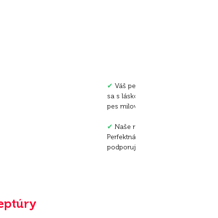
Mera Sna
✔
Váš pes si zaslúži len to najlep
sa s láskou pečú v rúre. Zdravé a c
pes milovať.
✔
Naše maškrty sú bez umelých a
Perfektná desiata pre prirodzenú a 
podporuje pohodu vášho psa.
eptúry