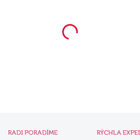
−
+
DETAILNÉ INFORMÁCIE
Súvisiace produkty
Mera Snacky
Mera Snacky
Mix 1 kg
Mix 10 kg
RADI PORADÍME
RÝCHLA EXPE