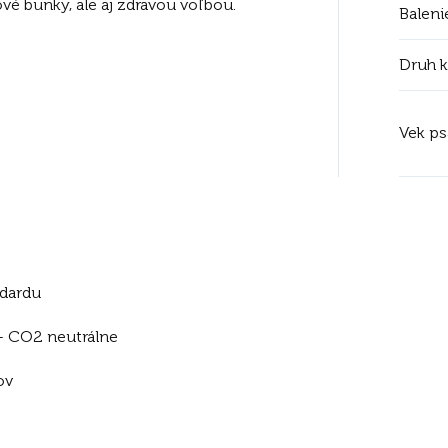
é bunky, ale aj zdravou voľbou.
Baleni
Druh 
Vek ps
ndardu
 - CO2 neutrálne
ov