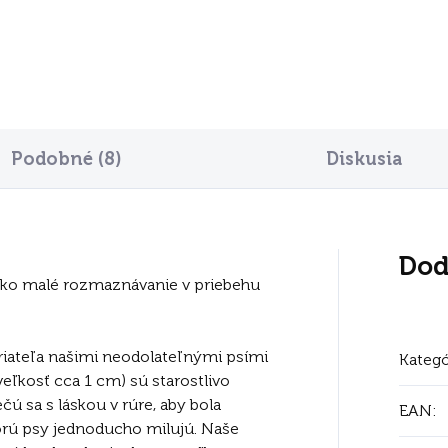
Do košíka
Podobné (8)
Diskusia
Dod
ako malé rozmaznávanie v priebehu
iateľa našimi neodolateľnými psími
Kategó
ľkosť cca 1 cm) sú starostlivo
čú sa s láskou v rúre, aby bola
EAN
:
orú psy jednoducho milujú. Naše