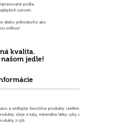
pripravované podľa
ajlepších surovín.
ke alebo jednoducho ako
nou voľbou!
ná kvalita.
 v našom jedle!
informácie
Nutričné prísad
m
ä
so a vedľajšie živočíšne produkty, rastlinné
Nutričné doplnkové
rodukty, oleje a tuky, minerálne látky, ryby a
IE, vitamín E 50 m
produkty z rýb.