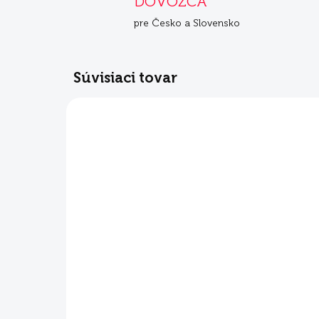
DOVOZCA
pre Česko a Slovensko
Súvisiaci tovar
SKLADOM
Mera Snacky Mix 1 kg
€6,98
€4