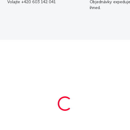
Volajte +420 603 142 041
Objednávky expeduj
ihned.
SKLADOM
Mera Snacky Mix 10 kg
2