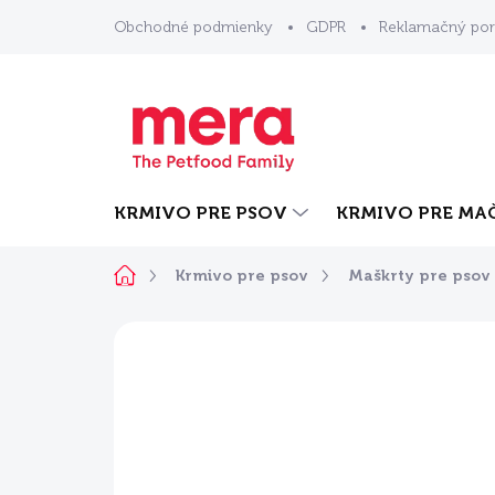
Prejsť
Obchodné podmienky
GDPR
Reklamačný por
na
obsah
KRMIVO PRE PSOV
KRMIVO PRE MA
Domov
Krmivo pre psov
Maškrty pre psov
Neohodnotené
Podrobnosti ho