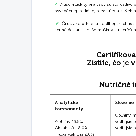
✔
Naše maškrty pre psov sú starostlivo 
osvedčenej tradičnej receptúry a z tých n
✔
Či už ako odmena po dlhej prechádz
denná desiata – naše maškrty sú perfekt
Certifikova
Zistite, čo je
Nutričné 
Analytické
Zloženie
komponenty
Obilniny, 
Proteíny 15,5%
vedľajšie p
Obsah tuku 8,0%
vedľajšie 
Hrubá vláknina 2,0%