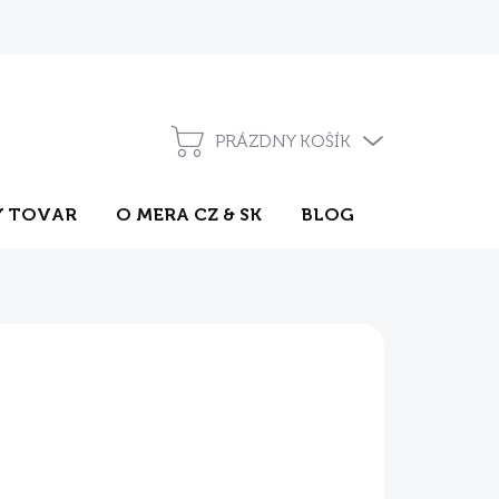
Pravidlá súťaží na sociálnych sieťach
Často kladené otázky
PRÁZDNY KOŠÍK
NÁKUPNÝ
KOŠÍK
 TOVAR
O MERA CZ & SK
BLOG
KONTAKT