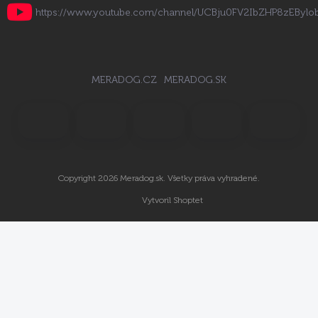
https://www.youtube.com/channel/UCBju0FV2IbZHP8zEByl
MERADOG.CZ
MERADOG.SK
Copyright 2026
Meradog.sk
. Všetky práva vyhradené.
Vytvoril Shoptet