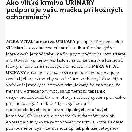
Ako vlhké krmivo URINARY
podporuje vašu mačku pri kožných
ochoreniach?
MERA VITAL konzerva URINARY
je superprémiové diétne
vlhké krmivo vyvinuté veterinármi a odborníkmi na výživu,
ktoré okysľuje moč vašej mačky a tým podporuje rozpúšťanie
struvitových kameňov. Vzhľadom na to, že vápnik a horčík sú
hlavnými zložkami močových kameňov, má
MERA VITAL
URINARY
znížený – ale samozrejme potreby pokrývajúce –
obsah týchto prvkov, aby sa zabránilo tvorbe kryštálov. Príjem
vody vašej mačky je krmivom stimulovaný, čo znamená, že
minerály v zriedenom moči sa už nemôžu tak ľahko
vzájomne zlučovať. Okrem toho je močový systém pravidelne
preplachovaný, čím dochádza k vylučovaniu
choroboplodných zárodkov a prípadných „močových
kameňov“. Glukosamín a chondroitín sulfát môžu posilniť
epiteliálne bunky výstelky močového mechúra, ktoré sú často
poškodené pri cystitíde a umožňujú tak priľnutie patogénov.