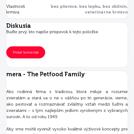
Vlastnosti
bez pšenice, bez lepku, bez obilnín,
krmiva
:
veterinárne krmivo
Diskusia
Buďte prvý, kto napíše príspevok k tejto položke.
Pridať komentár
mera - The Petfood Family
Ako rodinná firma s tradíciou, ktorá miluje a rozumie
zvieratám a stará sa o ne s vášňou po tri generácie, vieme,
ako pestovať a rozmaznávať zvláštny vzťah medzi ľuďmi a
zvieratami – s tým najlepším jedlom vyrobeným z vybraných
surovín. A to od roku 1949.
Aby sme mohli vyvinúť vysoko kvalitné výživové koncepty pre