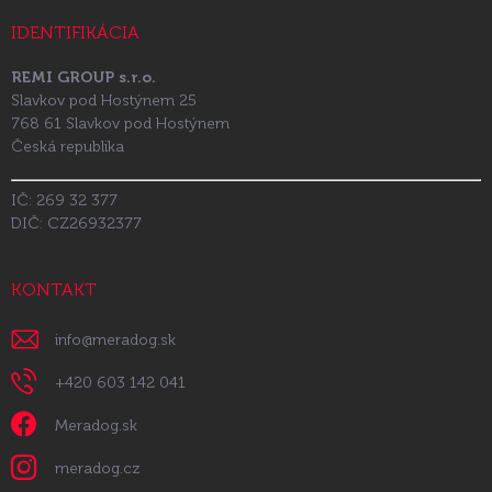
IDENTIFIKÁCIA
REMI GROUP s.r.o.
Slavkov pod Hostýnem 25
768 61 Slavkov pod Hostýnem
Česká republika
IČ: 269 32 377
DIČ: CZ26932377
KONTAKT
info
@
meradog.sk
+420 603 142 041
Meradog.sk
meradog.cz