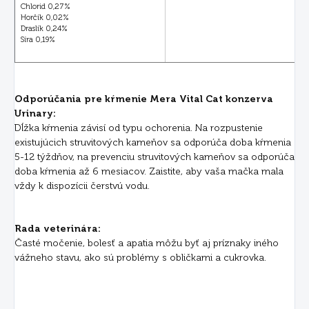
Chlorid 0,27%
Horčík 0,02%
Draslík 0,24%
Síra 0,19%
Odporúčania pre kŕmenie Mera Vital Cat konzerva
Urinary:
Dĺžka kŕmenia závisí od typu ochorenia. Na rozpustenie
existujúcich struvitových kameňov sa odporúča doba kŕmenia
5-12 týždňov, na prevenciu struvitových kameňov sa odporúča
doba kŕmenia až 6 mesiacov. Zaistite, aby vaša mačka mala
vždy k dispozícii čerstvú vodu.
Rada veterinára:
Časté močenie, bolesť a apatia môžu byť aj príznaky iného
vážneho stavu, ako sú problémy s obličkami a cukrovka.