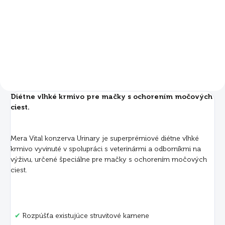
€24
Do košíka
Diétne vlhké krmivo pre mačky s ochorením močových
ciest.
Mera Vital konzerva Urinary je superprémiové diétne vlhké
krmivo vyvinuté v spolupráci s veterinármi a odborníkmi na
výživu, určené špeciálne pre mačky s ochorením močových
ciest.
✔
Rozpúšťa existujúce struvitové kamene