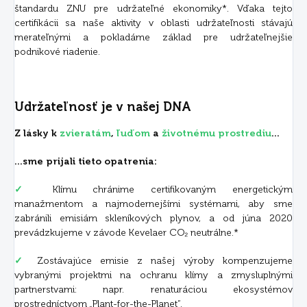
štandardu ZNU pre udržateľné ekonomiky*. Vďaka tejto
certifikácii sa naše aktivity v oblasti udržateľnosti stávajú
merateľnými a pokladáme základ pre udržateľnejšie
podnikové riadenie.
Udržateľnosť je v našej DNA
Z lásky k
zvieratám
,
ľuďom
a
životnému prostrediu
...
...sme prijali tieto opatrenia:
✓
Klímu chránime certifikovaným energetickým
manažmentom a najmodernejšími systémami, aby sme
zabránili emisiám skleníkových plynov, a od júna 2020
prevádzkujeme v závode Kevelaer CO₂ neutrálne.*
✓
Zostávajúce emisie z našej výroby kompenzujeme
vybranými projektmi na ochranu klímy a zmysluplnými
partnerstvami: napr. renaturáciou ekosystémov
prostredníctvom „Plant-for-the-Planet“.