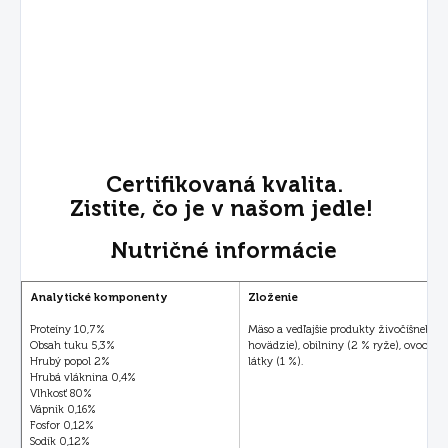
Certifikovaná kvalita.
Zistite, čo je v našom jedle!
Nutričné informácie
Analytické komponenty
Zloženie
Proteíny 10,7%
Mäso a vedľajšie produkty živočíšneho 
Obsah tuku 5,3%
hovädzie), obilniny (2 % ryže), ovocie (
Hrubý popol 2%
látky (1 %).
Hrubá vláknina 0,4%
Vlhkosť 80%
Vápnik 0,16%
Fosfor 0,12%
Sodík 0,12%