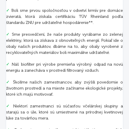
✓
Boli sme prvou spoločnosťou v odvetví krmív pre domáce
zvieratá, ktorá získala certifikáciu TÜV Rheinland podľa
štandardu ZNU pre udržateľné hospodárenie**.
✓
Sme presvedčení, že naše produkty vyrábame zo zelenej
elektriny, ktorá sa získava z obnoviteľných energií. Pokiaľ ide o
obaly našich produktov, dbáme na to, aby obaly vyrobené z
recyklovateľných materiálov boli maximálne udržateľné.
✓
Náš biofilter pri výrobe premieňa výrobný odpad na novú
energiu a zanecháva v prostredí filtrovaný vzduch.
✓
Školíme našich zamestnancov, aby zvýšili povedomie o
životnom prostredí a na mieste začíname ekologické projekty,
ktoré ich majú motivovať.
✓
Niektorí zamestnanci sú súčasťou včelárskej skupiny a
starajú sa o úle, ktoré sú umiestnené na prírodnej kvetinovej
lúke za továrňou mera.