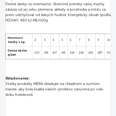
Denné dávky sú orientačné. Skutočné potreby vašej mačky
závisia od jej veku, plemena, aktivity a prostredia a môžu sa
preto odchyľovať od daných hodnôt. Energetický obsah (podľa
FEDIAF): 480 kJ ME/100g.
Hmotnosť
2
3
4
5
6
7
8
9
10
mačky v kg
Denná dávka
105
138
167
193
218
242
265
287
307
g/deň
Skladovanie:
Všetky produkty MERA skladujte na chladnom a suchom
mieste, aby bola kvalita našich výrobkov zaručená po celú
dobu trvanlivosti.