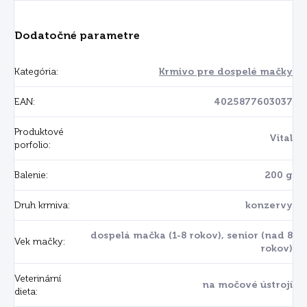
Dodatočné parametre
Kategória
:
Krmivo pre dospelé mačky
EAN
:
4025877603037
Produktové
Vital
porfolio
:
Balenie
:
200 g
Druh krmiva
:
konzervy
dospelá mačka (1-8 rokov), senior (nad 8
Vek mačky
:
rokov)
Veterinární
na močové ústrojí
dieta
: