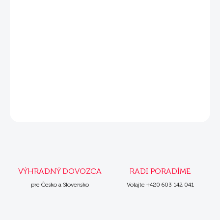
DETAILNÉ INFORMÁCIE
Súvisiace produkty
Mera Vital Cat konzerva Urinary
6x200 g
OPÝTAŤ SA
VÝHRADNÝ DOVOZCA
RADI PORADÍME
pre Česko a Slovensko
Volajte +420 603 142 041