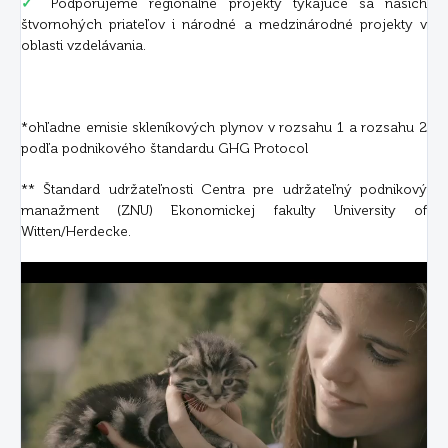
✓
Podporujeme regionálne projekty týkajúce sa našich
štvornohých priateľov i národné a medzinárodné projekty v
oblasti vzdelávania.
*ohľadne emisie skleníkových plynov v rozsahu 1 a rozsahu 2
podľa podnikového štandardu GHG Protocol
** Štandard udržateľnosti Centra pre udržateľný podnikový
manažment (ZNU) Ekonomickej fakulty University of
Witten/Herdecke.