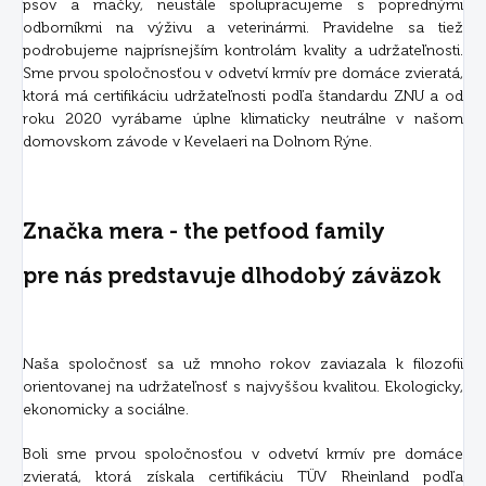
psov a mačky, neustále spolupracujeme s poprednými
odborníkmi na výživu a veterinármi. Pravidelne sa tiež
podrobujeme najprísnejším kontrolám kvality a udržateľnosti.
Sme prvou spoločnosťou v odvetví krmív pre domáce zvieratá,
ktorá má certifikáciu udržateľnosti podľa štandardu ZNU a od
roku 2020 vyrábame úplne klimaticky neutrálne v našom
domovskom závode v Kevelaeri na Dolnom Rýne.
Značka mera - the petfood family
pre nás predstavuje dlhodobý záväzok
Naša spoločnosť sa už mnoho rokov zaviazala k filozofii
orientovanej na udržateľnosť s najvyššou kvalitou. Ekologicky,
ekonomicky a sociálne.
Boli sme prvou spoločnosťou v odvetví krmív pre domáce
zvieratá, ktorá získala certifikáciu TÜV Rheinland podľa