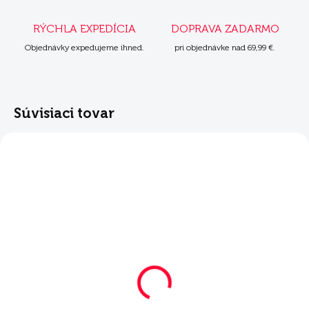
RÝCHLA EXPEDÍCIA
DOPRAVA ZADARMO
Objednávky expedujeme ihned.
pri objednávke nad 69,99 €.
Súvisiaci tovar
SKLADOM
Mera Vital Cat
konzerva Urinary
6x200 g