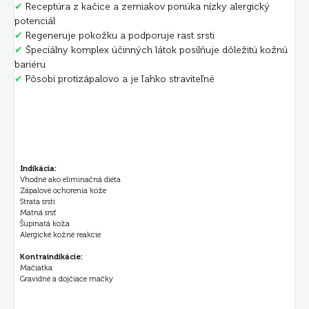
✔
Receptúra z kačice a zemiakov ponúka nízky alergický
potenciál
✔
Regeneruje pokožku a podporuje rast srsti
✔
Špeciálny komplex účinných látok posilňuje dôležitú kožnú
bariéru
✔
Pôsobí protizápalovo a je ľahko straviteľné
Indikácia:
Vhodné ako eliminačná diéta
Zápalové ochorenia kože
Strata srsti
Matná srsť
Šupinatá koža
Alergické kožné reakcie
Kontraindikácie:
Mačiatka
Gravidné a dojčiace mačky