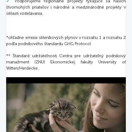
✓
Podporujeme regionálne projekty týkajúce sa našich
štvornohých priateľov i národné a medzinárodné projekty v
oblasti vzdelávania.
*ohľadne emisie skleníkových plynov v rozsahu 1 a rozsahu 2
podľa podnikového štandardu GHG Protocol
** Štandard udržateľnosti Centra pre udržateľný podnikový
manažment (ZNU) Ekonomickej fakulty University of
Witten/Herdecke.