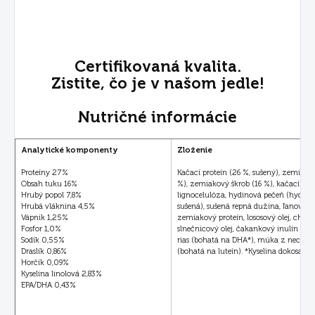
Certifikovaná kvalita.
Zistite, čo je v našom jedle!
Nutričné informácie
Analytické komponenty
Zloženie
Proteíny 27%
Kačací proteín (26 %, sušený), zemiako
Obsah tuku 16%
%), zemiakový škrob (16 %), kačací tuk,
Hrubý popol 7,8%
lignocelulóza, hydinová pečeň (hydro
Hrubá vláknina 4,5%
sušená), sušená repná dužina, ľanové s
Vápnik 1,25%
zemiakový proteín, lososový olej, chlori
Fosfor 1,0%
slnečnicový olej, čakankový inulín (0
Sodík 0,55%
rias (bohatá na DHA*), múka z nechtík
Draslík 0,86%
(bohatá na luteín). *Kyselina dokosahe
Horčík 0,09%
Kyselina linolová 2,83%
EPA/DHA 0,43%