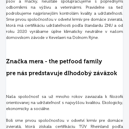
psov a mačky, neustále spolupracujeme s poprednými
odborníkmi na výživu a veterinármi. Pravidelne sa tiež
podrobujeme najprísnejším kontrolám kvality a udržateľnosti.
Sme prvou spoločnosťou v odvetví krmív pre domáce zvieratá,
ktorá má certifikáciu udržateľnosti podľa štandardu ZNU a od
roku 2020 vyrábame úplne klimaticky neutrálne v našom
domovskom závode v Kevelaeri na Dolnom Rýne.
Značka mera - the petfood family
pre nás predstavuje dlhodobý záväzok
Naša spoločnosť sa už mnoho rokov zaviazala k filozofii
orientovanej na udržateľnosť s najvyššou kvalitou. Ekologicky,
ekonomicky a sociálne.
Boli sme prvou spoločnosťou v odvetví krmív pre domáce
zvieratá, ktorá získala certifikáciu TÜV Rheinland podľa