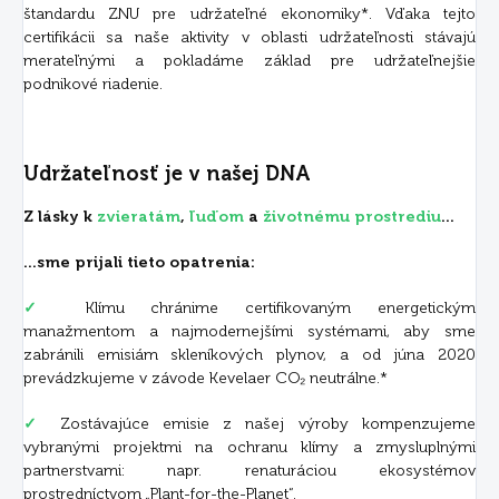
štandardu ZNU pre udržateľné ekonomiky*. Vďaka tejto
certifikácii sa naše aktivity v oblasti udržateľnosti stávajú
merateľnými a pokladáme základ pre udržateľnejšie
podnikové riadenie.
Udržateľnosť je v našej DNA
Z lásky k
zvieratám
,
ľuďom
a
životnému prostrediu
...
...sme prijali tieto opatrenia:
✓
Klímu chránime certifikovaným energetickým
manažmentom a najmodernejšími systémami, aby sme
zabránili emisiám skleníkových plynov, a od júna 2020
prevádzkujeme v závode Kevelaer CO₂ neutrálne.*
✓
Zostávajúce emisie z našej výroby kompenzujeme
vybranými projektmi na ochranu klímy a zmysluplnými
partnerstvami: napr. renaturáciou ekosystémov
prostredníctvom „Plant-for-the-Planet“.