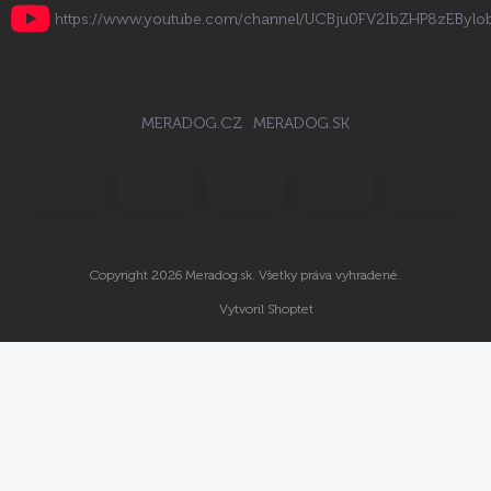
https://www.youtube.com/channel/UCBju0FV2IbZHP8zEByl
MERADOG.CZ
MERADOG.SK
Copyright 2026
Meradog.sk
. Všetky práva vyhradené.
Vytvoril Shoptet