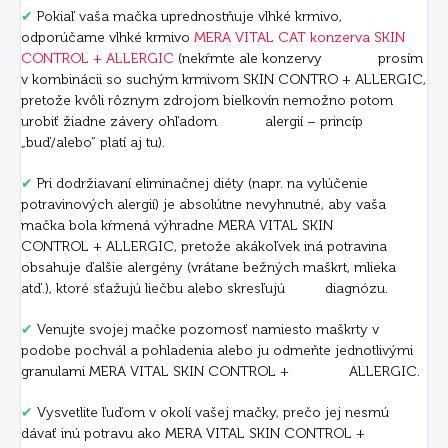
✔
Pokiaľ vaša mačka uprednostňuje vlhké krmivo,
odporúčame vlhké krmivo
MERA VITAL CAT konzerva SKIN
CONTROL + ALLERGIC
(nekŕmte ale konzervy prosím
v kombinácii so suchým krmivom SKIN CONTRO + ALLERGIC,
pretože kvôli rôznym zdrojom bielkovín nemožno potom
urobiť žiadne závery ohľadom alergií – princíp
„buď/alebo“ platí aj tu).
✔
Pri dodržiavaní eliminačnej diéty (napr. na vylúčenie
potravinových alergií) je absolútne nevyhnutné, aby vaša
mačka bola kŕmená výhradne MERA VITAL SKIN
CONTROL + ALLERGIC, pretože akákoľvek iná potravina
obsahuje ďalšie alergény (vrátane bežných maškrt, mlieka
atď.), ktoré sťažujú liečbu alebo skresľujú diagnózu.
✔
Venujte svojej mačke pozornosť namiesto maškrty v
podobe pochvál a pohladenia alebo ju odmeňte jednotlivými
granulami MERA VITAL SKIN CONTROL + ALLERGIC.
✔
Vysvetlite ľuďom v okolí vašej mačky, prečo jej nesmú
dávať inú potravu ako MERA VITAL SKIN CONTROL +