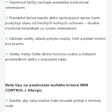
✔
Úspešnosť liečby nechajte pravidelne kontrolovať
veterinárom.
✔
Pravidelné liečivé kúpele alebo upokojujúce spreje často
poskytujú úľavu od mnohých kožných ochorení – vhodné
možnosti konzultujte so svojim veterinárom.
✔
Udržujte všetky oblasti pohybu mačky čisté a pokiaľ možno
bez prachu.
✔
Všetky misky čistite denne horúcou vodou a čistiacim
prostriedkom alebo v umývačke riadu.
Naše tipy na používanie suchého krmiva SKIN
CONTROL + Allergic:
✔
Zaistite, aby vaša mačka mala neustále prístup k čerstvej
vode.