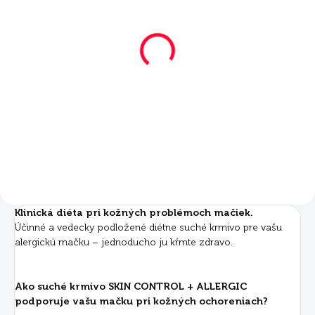
SKLADOM
SKLADOM
Mera Vital Cat Skin
Mera Vital Cat Skin
Control + Allergic 2x3
Control + Allergic 750
kg
g
€46
€7,69
Do košíka
Do košíka
Klinická diéta pri kožných problémoch mačiek.
Účinné a vedecky podložené diétne suché krmivo pre vašu
alergickú mačku – jednoducho ju kŕmte zdravo.
Ako suché krmivo SKIN CONTROL + ALLERGIC
podporuje vašu mačku pri kožných ochoreniach?