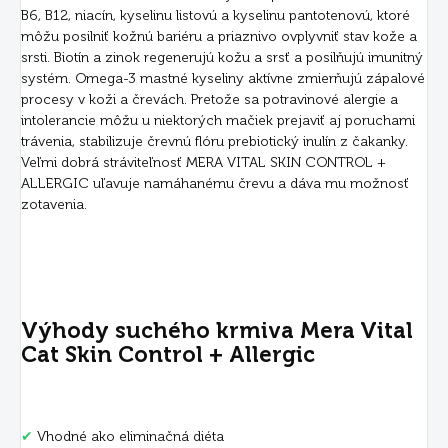
B6, B12, niacín, kyselinu listovú a kyselinu pantotenovú, ktoré
môžu posilniť kožnú bariéru a priaznivo ovplyvniť stav kože a
srsti. Biotín a zinok regenerujú kožu a srsť a posilňujú imunitný
systém. Omega-3 mastné kyseliny aktívne zmierňujú zápalové
procesy v koži a črevách. Pretože sa potravinové alergie a
intolerancie môžu u niektorých mačiek prejaviť aj poruchami
trávenia, stabilizuje črevnú flóru prebiotický inulín z čakanky.
Veľmi dobrá stráviteľnosť MERA VITAL SKIN CONTROL +
ALLERGIC uľavuje namáhanému črevu a dáva mu možnosť
zotavenia.
Výhody suchého krmiva Mera Vital
Cat Skin Control + Allergic
✔
Vhodné ako eliminačná diéta