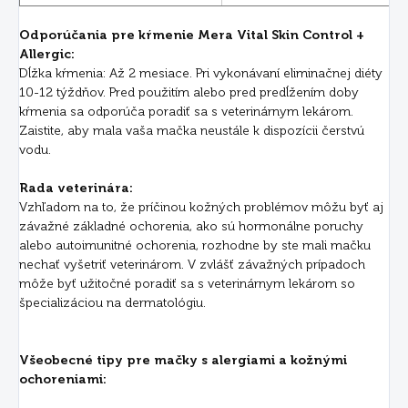
Odporúčania pre kŕmenie Mera Vital Skin Control +
Allergic:
Dĺžka kŕmenia: Až 2 mesiace. Pri vykonávaní eliminačnej diéty
10-12 týždňov. Pred použitím alebo pred predĺžením doby
kŕmenia sa odporúča poradiť sa s veterinárnym lekárom.
Zaistite, aby mala vaša mačka neustále k dispozícii čerstvú
vodu.
Rada veterinára:
Vzhľadom na to, že príčinou kožných problémov môžu byť aj
závažné základné ochorenia, ako sú hormonálne poruchy
alebo autoimunitné ochorenia, rozhodne by ste mali mačku
nechať vyšetriť veterinárom. V zvlášť závažných prípadoch
môže byť užitočné poradiť sa s veterinárnym lekárom so
špecializáciou na dermatológiu.
Všeobecné tipy pre mačky s alergiami a kožnými
ochoreniami: