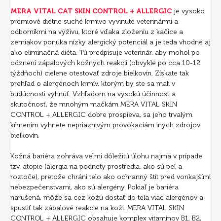
MERA VITAL CAT SKIN CONTROL + ALLERGIC
je vysoko
prémiové diétne suché krmivo vyvinuté veterinármi a
odborníkmi na výživu, ktoré vďaka zloženiu z kačice a
zemiakov ponúka nízky alergický potenciál a je teda vhodné aj
ako eliminačná diéta. Tú predpisuje veterinár, aby mohol po
odznení zápalových kožných reakcií (obvykle po cca 10-12
týždňoch) cielene otestovať zdroje bielkovín. Získate tak
prehľad o alergénoch krmív, ktorým by ste sa mali v
budúcnosti vyhnúť. Vzhľadom na vysokú účinnosť a
skutočnosť, že mnohým mačkám MERA VITAL SKIN
CONTROL + ALLERGIC dobre prospieva, sa jeho trvalým
kŕmením vyhnete nepriaznivým provokaciám iných zdrojov
bielkovín.
Kožná bariéra zohráva veľmi dôležitú úlohu najmä v prípade
tzv. atopie (alergia na podnety prostredia, ako sú peľ a
roztoče), pretože chráni telo ako ochranný štít pred vonkajšími
nebezpečenstvami, ako sú alergény. Pokiaľ je bariéra
narušená, môže sa cez kožu dostať do tela viac alergénov a
spustiť tak zápalové reakcie na koži. MERA VITAL SKIN
CONTROL + ALLERGIC obsahuje komplex vitamínov B1, B2,