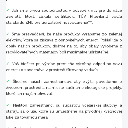
✓
Boli sme prvou spoločnosťou v odvetví krmív pre domáce
zvieratá, ktorá získala certifikáciu TÜV Rheinland podľa
štandardu ZNU pre udržateľné hospodárenie**.
✓
Sme presvedčení, že naše produkty vyrábame zo zelenej
elektriny, ktorá sa získava z obnoviteľných energií. Pokiaľ ide o
obaly našich produktov, dbáme na to, aby obaly vyrobené z
recyklovateľných materiálov boli maximálne udržateľné.
✓
Náš biofilter pri výrobe premieňa výrobný odpad na novú
energiu a zanecháva v prostredí filtrovaný vzduch.
✓
Školíme našich zamestnancov, aby zvýšili povedomie o
životnom prostredí a na mieste začíname ekologické projekty,
ktoré ich majú motivovať.
✓
Niektorí zamestnanci sú súčasťou včelárskej skupiny a
starajú sa o úle, ktoré sú umiestnené na prírodnej kvetinovej
lúke za továrňou mera.