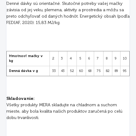
Denné dávky sú orientačné. Skutočné potreby vašej mačky
závisia od jej veku, plemena, aktivity a prostredia a môžu sa
preto odchyľovať od daných hodnôt. Energetický obsah (podľa
FEDIAF, 2020): 15,83 MJ/kg.
Hmotnosť mačky v
2
3
4
5
6
7
8
9
10
kg
Denná dávka v g
33
43
52
60
68
75
82
89
95
Skladovanie:
Všetky produkty MERA skladujte na chladnom a suchom
mieste, aby bola kvalita našich produktov zaručená po celú
dobu trvanlivosti.