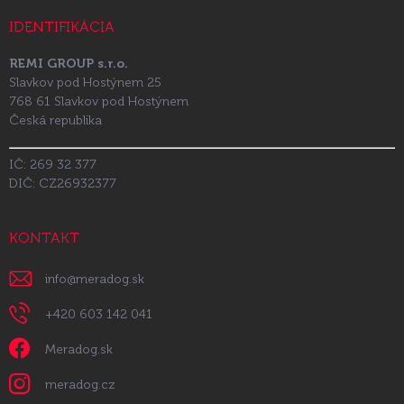
IDENTIFIKÁCIA
REMI GROUP s.r.o.
Slavkov pod Hostýnem 25
768 61 Slavkov pod Hostýnem
Česká republika
IČ: 269 32 377
DIČ: CZ26932377
KONTAKT
info
@
meradog.sk
+420 603 142 041
Meradog.sk
meradog.cz