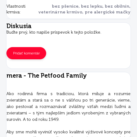
Vlastnosti
bez pšenice, bez lepku, bez obilnín,
krmiva
:
veterinárne krmivo, pre alergické mačky
Diskusia
Buďte prvý, kto napíše príspevok k tejto položke.
Pridať komentár
mera - The Petfood Family
Ako rodinná firma s tradíciou, ktorá miluje a rozumie
zvieratám a stará sa o ne s vášňou po tri generácie, vieme,
ako pestovať a rozmaznávať zvláštny vzťah medzi ľuďmi a
zvieratami – s tým najlepším jedlom vyrobeným z vybraných
surovín. A to od roku 1949.
Aby sme mohli vyvinúť vysoko kvalitné výživové koncepty pre