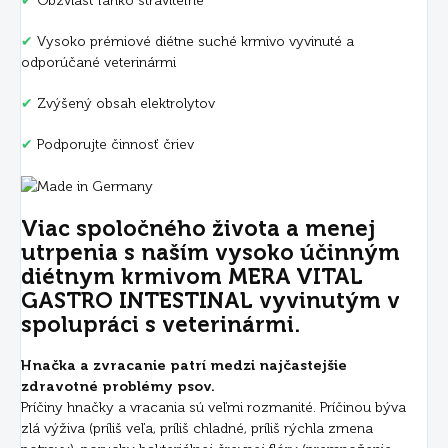
✔
Obzvlášť ľahko stráviteľné
✔
Vysoko prémiové diétne suché krmivo vyvinuté a
odporúčané veterinármi
✔
Zvýšený obsah elektrolytov
✔
Podporujte činnosť čriev
Viac spoločného života a menej
utrpenia s naším vysoko účinným
diétnym krmivom MERA VITAL
GASTRO INTESTINAL vyvinutým v
spolupráci s veterinármi.
Hnačka a zvracanie patrí medzi najčastejšie
zdravotné problémy psov.
Príčiny hnačky a vracania sú veľmi rozmanité. Príčinou býva
zlá výživa (príliš veľa, príliš chladné, príliš rýchla zmena