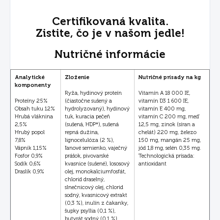
Certifikovaná kvalita.
Zistite, čo je v našom jedle!
Nutričné informácie
Analytické
Zloženie
Nutričné prísady na kg
komponenty
Ryža, hydinový proteín
Vitamín A 18 000 IE,
Proteíny 25%
(čiastočne sušený a
vitamín D3 1 600 IE,
Obsah tuku 12%
hydrolyzovaný), hydinový
vitamín E 400 mg,
Hrubá vláknina
tuk, kuracia pečeň
vitamín C 200 mg, meď
2,5%
(sušená, HDP*), sušená
12,5 mg, zinok (síran a
Hrubý popol
repná dužina,
chelát) 220 mg, železo
7,8%
lignocelulóza (2 %),
150 mg, mangán 25 mg,
Vápnik 1,15%
ľanové semienko, vaječný
jód 1,8 mg, selén 0,35 mg.
Fosfor 0,9%
prášok, pivovarské
Technologická prísada:
Sodík 0,6%
kvasnice (sušené), lososový
antioxidant
Draslík 0,9%
olej, monokalciumfosfát,
chlorid draselný,
slnečnicový olej, chlorid
sodný, kvasnicový extrakt
(0,3 %), inulín z čakanky,
šupky psyllia (0,1 %),
butyrát sodný (0,1 %),