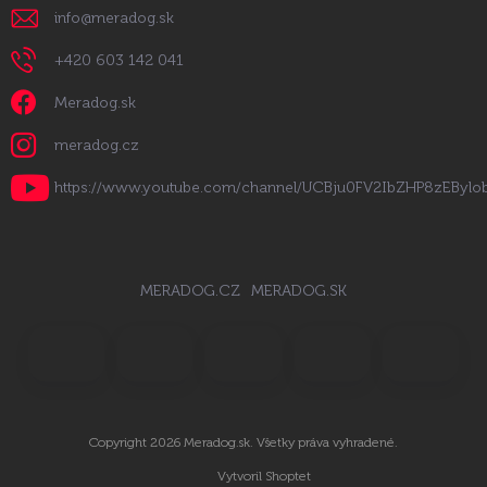
info
@
meradog.sk
+420 603 142 041
Meradog.sk
meradog.cz
https://www.youtube.com/channel/UCBju0FV2IbZHP8zEByl
MERADOG.CZ
MERADOG.SK
Copyright 2026
Meradog.sk
. Všetky práva vyhradené.
Vytvoril Shoptet