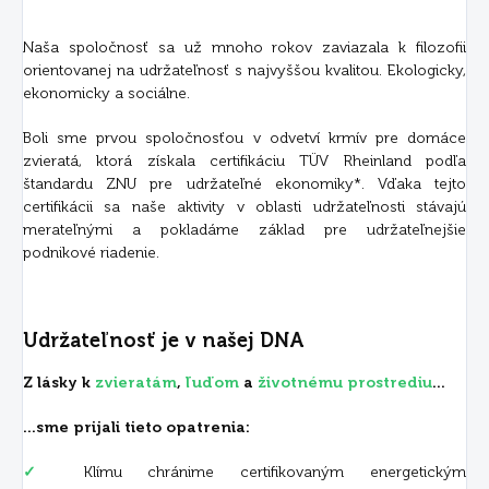
Naša spoločnosť sa už mnoho rokov zaviazala k filozofii
orientovanej na udržateľnosť s najvyššou kvalitou. Ekologicky,
ekonomicky a sociálne.
Boli sme prvou spoločnosťou v odvetví krmív pre domáce
zvieratá, ktorá získala certifikáciu TÜV Rheinland podľa
štandardu ZNU pre udržateľné ekonomiky*. Vďaka tejto
certifikácii sa naše aktivity v oblasti udržateľnosti stávajú
merateľnými a pokladáme základ pre udržateľnejšie
podnikové riadenie.
Udržateľnosť je v našej DNA
Z lásky k
zvieratám
,
ľuďom
a
životnému prostrediu
...
...sme prijali tieto opatrenia:
✓
Klímu chránime certifikovaným energetickým