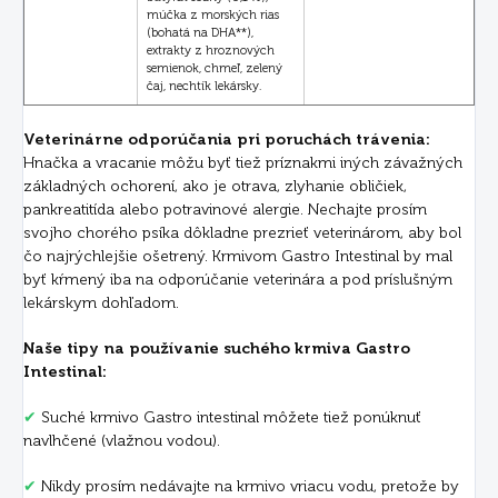
múčka z morských rias
(bohatá na DHA**),
extrakty z hroznových
semienok, chmeľ, zelený
čaj, nechtík lekársky.
Veterinárne odporúčania pri poruchách trávenia:
Hnačka a vracanie môžu byť tiež príznakmi iných závažných
základných ochorení, ako je otrava, zlyhanie obličiek,
pankreatitída alebo potravinové alergie. Nechajte prosím
svojho chorého psíka dôkladne prezrieť veterinárom, aby bol
čo najrýchlejšie ošetrený. Krmivom Gastro Intestinal by mal
byť kŕmený iba na odporúčanie veterinára a pod príslušným
lekárskym dohľadom.
Naše tipy na používanie suchého krmiva Gastro
Intestinal:
✔
Suché krmivo Gastro intestinal môžete tiež ponúknuť
navlhčené (vlažnou vodou).
✔
Nikdy prosím nedávajte na krmivo vriacu vodu, pretože by