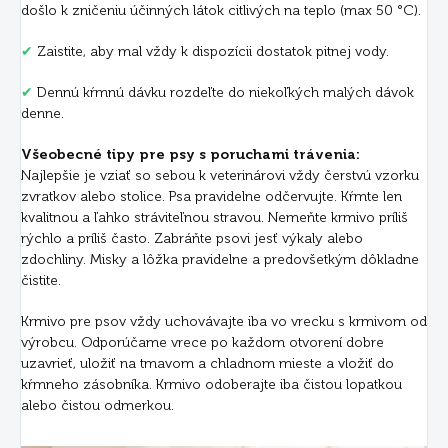
došlo k zničeniu účinných látok citlivých na teplo (max 50 °C).
✔
Zaistite, aby mal vždy k dispozícii dostatok pitnej vody.
✔
Dennú kŕmnú dávku rozdeľte do niekoľkých malých dávok
denne.
Všeobecné tipy pre psy s poruchami trávenia:
Najlepšie je vziať so sebou k veterinárovi vždy čerstvú vzorku
zvratkov alebo stolice. Psa pravidelne odčervujte. Kŕmte len
kvalitnou a ľahko stráviteľnou stravou. Nemeňte krmivo príliš
rýchlo a príliš často. Zabráňte psovi jesť výkaly alebo
zdochliny. Misky a lôžka pravidelne a predovšetkým dôkladne
čistite.
Krmivo pre psov vždy uchovávajte iba vo vrecku s krmivom od
výrobcu. Odporúčame vrece po každom otvorení dobre
uzavrieť, uložiť na tmavom a chladnom mieste a vložiť do
kŕmneho zásobníka. Krmivo odoberajte iba čistou lopatkou
alebo čistou odmerkou.