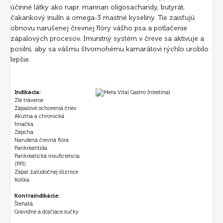
účinné látky ako napr. mannan oligosacharidy, butyrát,
čakankový inulín a omega-3 mastné kyseliny. Tie zaisťujú
obnovu narušenej črevnej flóry vášho psa a potlačenie
zápalových procesov. Imunitný systém v čreve sa aktivuje a
posilní, aby sa vášmu štvornohému kamarátovi rýchlo urobilo
lepšie.
Indikácia:
Zlé trávenie
Zápalové ochorenia čriev
Akútna a chronická
hnačka
Zápcha
Narušená črevná flóra
Pankreatitída
Pankreatická insuficiencia
(PPI)
Zápal žalúdočnej sliznice
Kolika
Kontraindikácie:
Šteňatá
Gravidné a dojčiace sučky