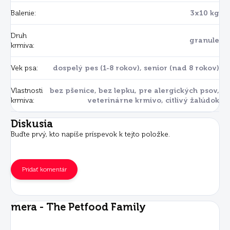
Balenie
:
3x10 kg
Druh
granule
krmiva
:
Vek psa
:
dospelý pes (1-8 rokov), senior (nad 8 rokov)
Vlastnosti
bez pšenice, bez lepku, pre alergických psov,
krmiva
:
veterinárne krmivo, citlivý žalúdok
Diskusia
Buďte prvý, kto napíše príspevok k tejto položke.
Pridať komentár
mera - The Petfood Family