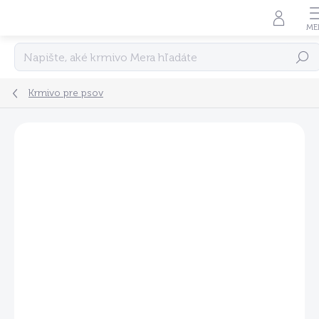
Prejsť
na
obsah
Hľadať
Krmivo pre psov
Neohodnotené
Podrobnosti hodnotenia
ZNAČKA:
MERA
ZADARMO