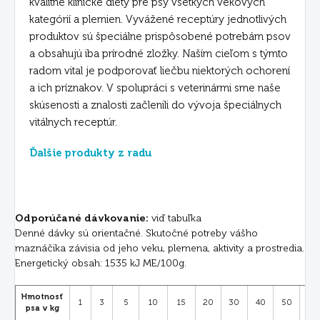
kvalitné klinické diéty pre psy všetkých vekových
kategórií a plemien. Vyvážené receptúry jednotlivých
produktov sú špeciálne prispôsobené potrebám psov
a obsahujú iba prírodné zložky. Naším cieľom s týmto
radom vital je podporovať liečbu niektorých ochorení
a ich príznakov. V spolupráci s veterinármi sme naše
skúsenosti a znalosti začlenili do vývoja špeciálnych
vitálnych receptúr.
Ďalšie produkty z radu
Odporúčané dávkovanie:
viď tabuľka
Denné dávky sú orientačné. Skutočné potreby vášho
maznáčika závisia od jeho veku, plemena, aktivity a prostredia.
Energetický obsah: 1535 kJ ME/100g.
Hmotnosť
1
3
5
10
15
20
30
40
50
60
psa v kg