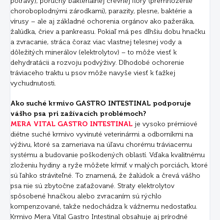
potravy), poruchy bakteriálnej črevnej flóry (premnoženie
choroboplodnými zárodkami), parazity, plesne, baktérie a
vírusy – ale aj základné ochorenia orgánov ako pažeráka,
žalúdka, čriev a pankreasu. Pokiaľ má pes dlhšiu dobu hnačku
a zvracanie, stráca čoraz viac vlastnej telesnej vody a
dôležitých minerálov (elektrolytov) – to môže viesť k
dehydratácii a rozvoju podvýživy. Dlhodobé ochorenie
tráviaceho traktu u psov môže navyše viesť k ťažkej
vychudnutosti.
Ako suché krmivo GASTRO INTESTINAL podporuje
vášho psa pri zažívacích problémoch?
MERA VITAL GASTRO INTESTINAL
je vysoko prémiové
diétne suché krmivo vyvinuté veterinármi a odborníkmi na
výživu, ktoré sa zameriava na úľavu chorému tráviacemu
systému a budovanie poškodených oblastí. Vďaka kvalitnému
zloženiu hydiny a ryže môžete kŕmiť v malých porciách, ktoré
sú ľahko stráviteľné. To znamená, že žalúdok a črevá vášho
psa nie sú zbytočne zaťažované. Straty elektrolytov
spôsobené hnačkou alebo zvracaním sú rýchlo
kompenzované, takže nedochádza k vážnemu nedostatku.
Krmivo Mera Vital Gastro Intestinal obsahuje aj prírodné