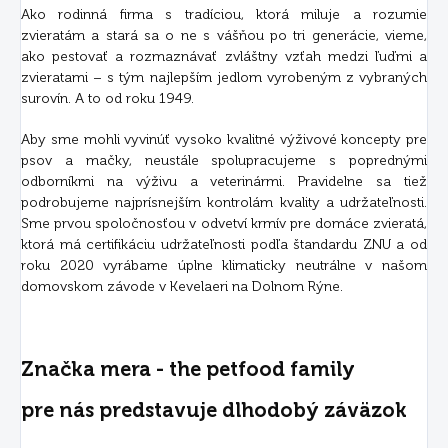
Ako rodinná firma s tradíciou, ktorá miluje a rozumie
zvieratám a stará sa o ne s vášňou po tri generácie, vieme,
ako pestovať a rozmaznávať zvláštny vzťah medzi ľuďmi a
zvieratami – s tým najlepším jedlom vyrobeným z vybraných
surovín. A to od roku 1949.
Aby sme mohli vyvinúť vysoko kvalitné výživové koncepty pre
psov a mačky, neustále spolupracujeme s poprednými
odborníkmi na výživu a veterinármi. Pravidelne sa tiež
podrobujeme najprísnejším kontrolám kvality a udržateľnosti.
Sme prvou spoločnosťou v odvetví krmív pre domáce zvieratá,
ktorá má certifikáciu udržateľnosti podľa štandardu ZNU a od
roku 2020 vyrábame úplne klimaticky neutrálne v našom
domovskom závode v Kevelaeri na Dolnom Rýne.
Značka mera - the petfood family
pre nás predstavuje dlhodobý záväzok