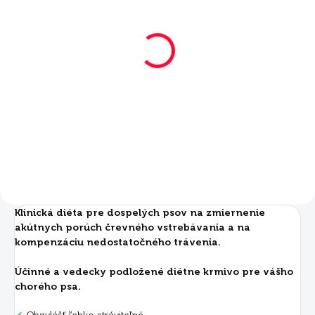
SKLADOM
SKLADOM
Mera Vital Dog
Mera Vital Dog
Gastro Intestinal
Gastro Intestinal 10
2x10 kg
kg
€120
€61,50
Do košíka
Do košíka
Klinická diéta pre dospelých psov na zmiernenie
akútnych porúch črevného vstrebávania a na
kompenzáciu nedostatočného trávenia.
Účinné a vedecky podložené diétne krmivo pre vášho
chorého psa.