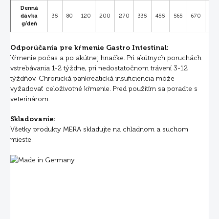
Denná
dávka
35
80
120
200
270
335
455
565
670
765
g/deň
Odporúčania pre kŕmenie Gastro Intestinal:
Kŕmenie počas a po akútnej hnačke. Pri akútnych poruchách
vstrebávania 1-2 týždne, pri nedostatočnom trávení 3-12
týždňov. Chronická pankreatická insuficiencia môže
vyžadovať celoživotné kŕmenie. Pred použitím sa poraďte s
veterinárom.
Skladovanie:
Všetky produkty MERA skladujte na chladnom a suchom
mieste.