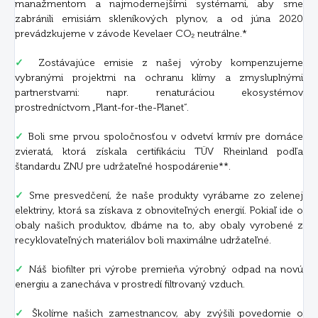
manažmentom a najmodernejšími systémami, aby sme
zabránili emisiám skleníkových plynov, a od júna 2020
prevádzkujeme v závode Kevelaer CO₂ neutrálne.*
✓
Zostávajúce emisie z našej výroby kompenzujeme
vybranými projektmi na ochranu klímy a zmysluplnými
partnerstvami: napr. renaturáciou ekosystémov
prostredníctvom „Plant-for-the-Planet“.
✓
Boli sme prvou spoločnosťou v odvetví krmív pre domáce
zvieratá, ktorá získala certifikáciu TÜV Rheinland podľa
štandardu ZNU pre udržateľné hospodárenie**.
✓
Sme presvedčení, že naše produkty vyrábame zo zelenej
elektriny, ktorá sa získava z obnoviteľných energií. Pokiaľ ide o
obaly našich produktov, dbáme na to, aby obaly vyrobené z
recyklovateľných materiálov boli maximálne udržateľné.
✓
Náš biofilter pri výrobe premieňa výrobný odpad na novú
energiu a zanecháva v prostredí filtrovaný vzduch.
✓
Školíme našich zamestnancov, aby zvýšili povedomie o