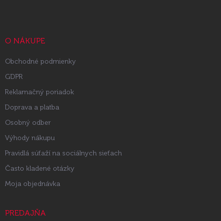
p
ä
t
i
O NÁKUPE
e
Obchodné podmienky
GDPR
Reklamačný poriadok
Doprava a platba
Osobný odber
Výhody nákupu
Pravidlá súťaží na sociálnych sieťach
Často kladené otázky
Moja objednávka
PREDAJŇA