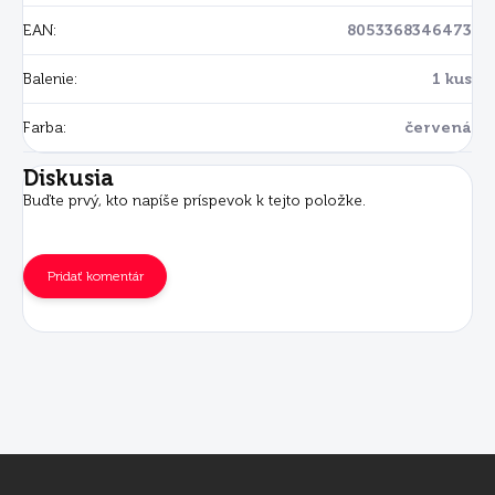
EAN
:
8053368346473
Balenie
:
1 kus
Farba
:
červená
Diskusia
Buďte prvý, kto napíše príspevok k tejto položke.
Pridať komentár
Z
á