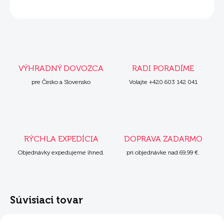
OPÝTAŤ SA
VÝHRADNÝ DOVOZCA
RADI PORADÍME
pre Česko a Slovensko
Volajte +420 603 142 041
RÝCHLA EXPEDÍCIA
DOPRAVA ZADARMO
Objednávky expedujeme ihned.
pri objednávke nad 69,99 €.
Súvisiaci tovar
AKCIA
AKCIA