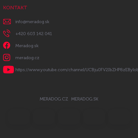
KONTAKT
info
@
meradog.sk
+420 603 142 041
Meradog.sk
meradog.cz
https://www.youtube.com/channel/UCBju0FV2IbZHP8zEByl
MERADOG.CZ
MERADOG.SK