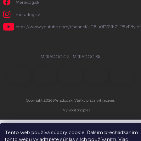
Meradog.sk
meradog.cz
https://www.youtube.com/channel/UCBju0FV2IbZHP8zEByl
MERADOG.CZ
MERADOG.SK
Copyright 2026
Meradog.sk
. Všetky práva vyhradené.
Vytvoril Shoptet
Tento web používa súbory cookie. Ďalším prechádzaním
tohto webu vyjadrujete súhlas s ich používaním. Viac