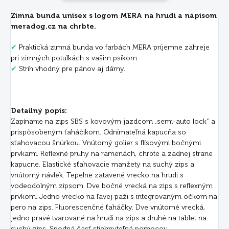
Zimná bunda unisex s logom MERA na hrudi a nápisom
meradog.cz na chrbte.
✔
Praktická zimná bunda vo farbách MERA príjemne zahreje
pri zimných potulkách s vašim psíkom.
✔
Strih vhodný pre pánov aj dámy.
Detailný popis:
Zapínanie na zips SBS s kovovým jazdcom „semi-auto lock“ a
prispôsobeným ťaháčikom. Odnímateľná kapucňa so
sťahovacou šnúrkou. Vnútorný golier s flísovými bočnými
prvkami. Reflexné pruhy na ramenách, chrbte a zadnej strane
kapucne. Elastické sťahovacie manžety na suchý zips a
vnútorný návlek. Tepelne zatavené vrecko na hrudi s
vodeodolným zipsom. Dve bočné vrecká na zips s reflexným
prvkom. Jedno vrecko na ľavej paži s integrovaným očkom na
pero na zips. Fluorescenčné ťaháčky. Dve vnútorné vrecká,
jedno pravé tvarované na hrudi na zips a druhé na tablet na
suchý zips. Spodná časť stiahnuteľná pomocou