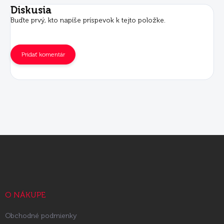
Diskusia
Buďte prvý, kto napíše príspevok k tejto položke.
Pridať komentár
Z
á
p
ä
t
i
O NÁKUPE
e
Obchodné podmienky