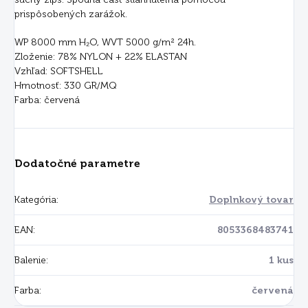
prispôsobených zarážok.
WP 8000 mm H₂O, WVT 5000 g/m² 24h.
Zloženie: 78% NYLON + 22% ELASTAN
Vzhľad: SOFTSHELL
Hmotnosť: 330 GR/MQ
Farba: červená
Dodatočné parametre
Kategória
:
Doplnkový tovar
EAN
:
8053368483741
Balenie
:
1 kus
Farba
:
červená