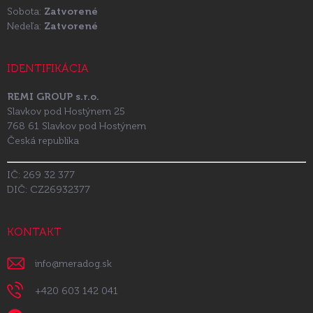
Sobota:
Zatvorené
Nedeľa:
Zatvorené
IDENTIFIKÁCIA
REMI GROUP s.r.o.
Slavkov pod Hostýnem 25
768 61 Slavkov pod Hostýnem
Česká republika
IČ: 269 32 377
DIČ: CZ26932377
KONTAKT
info
@
meradog.sk
+420 603 142 041