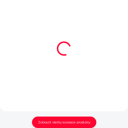
SKLADOM
MOMENTÁLNE NEDOSTUPNÉ
Zimná bunda STREAM
Zimná bunda STREAM
PAD červená s logom
PAD červená s logom
MERA veľkosť M
MERA veľkosť L
€85
€85
Do košíka
Detail
Zobraziť všetky súvisiace produkty