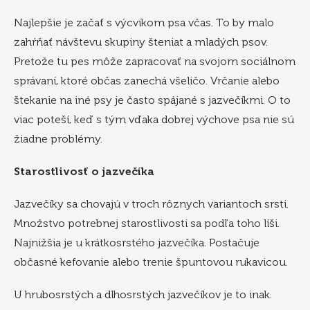
Najlepšie je začať s výcvikom psa včas. To by malo
zahŕňať návštevu skupiny šteniat a mladých psov.
Pretože tu pes môže zapracovať na svojom sociálnom
správaní, ktoré občas zanechá všeličo. Vrčanie alebo
štekanie na iné psy je často spájané s jazvečíkmi. O to
viac poteší, keď s tým vďaka dobrej výchove psa nie sú
žiadne problémy.
Starostlivosť o jazvečíka
Jazvečíky sa chovajú v troch rôznych variantoch srsti.
Množstvo potrebnej starostlivosti sa podľa toho líši.
Najnižšia je u krátkosrstého jazvečíka. Postačuje
občasné kefovanie alebo trenie špuntovou rukavicou.
U hrubosrstých a dlhosrstých jazvečíkov je to inak.