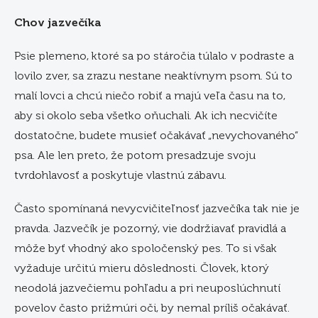
Chov jazvečíka
Psie plemeno, ktoré sa po stáročia túlalo v podraste a
lovilo zver, sa zrazu nestane neaktívnym psom. Sú to
malí lovci a chcú niečo robiť a majú veľa času na to,
aby si okolo seba všetko oňuchali. Ak ich necvičíte
dostatočne, budete musieť očakávať „nevychovaného“
psa. Ale len preto, že potom presadzuje svoju
tvrdohlavosť a poskytuje vlastnú zábavu.
Často spomínaná nevycvičiteľnosť jazvečíka tak nie je
pravda. Jazvečík je pozorný, vie dodržiavať pravidlá a
môže byť vhodný ako spoločenský pes. To si však
vyžaduje určitú mieru dôslednosti. Človek, ktorý
neodolá jazvečiemu pohľadu a pri neuposlúchnutí
povelov často prižmúri oči, by nemal príliš očakávať.