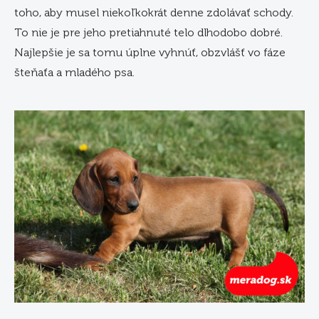
toho, aby musel niekoľkokrát denne zdolávať schody.
To nie je pre jeho pretiahnuté telo dlhodobo dobré.
Najlepšie je sa tomu úplne vyhnúť, obzvlášť vo fáze
šteňaťa a mladého psa.