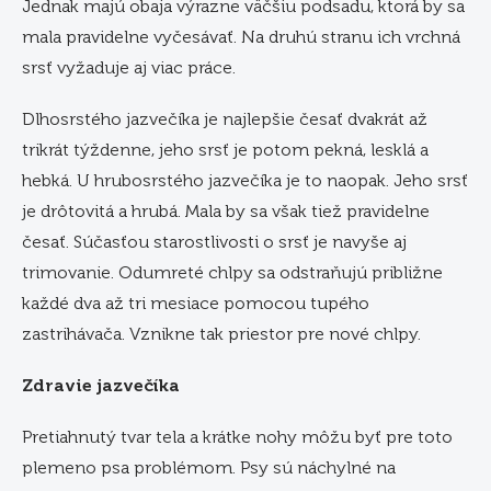
Jednak majú obaja výrazne väčšiu podsadu, ktorá by sa
mala pravidelne vyčesávať. Na druhú stranu ich vrchná
srsť vyžaduje aj viac práce.
Dlhosrstého jazvečíka je najlepšie česať dvakrát až
trikrát týždenne, jeho srsť je potom pekná, lesklá a
hebká. U hrubosrstého jazvečíka je to naopak. Jeho srsť
je drôtovitá a hrubá. Mala by sa však tiež pravidelne
česať. Súčasťou starostlivosti o srsť je navyše aj
trimovanie. Odumreté chlpy sa odstraňujú približne
každé dva až tri mesiace pomocou tupého
zastrihávača. Vznikne tak priestor pre nové chlpy.
Zdravie jazvečíka
Pretiahnutý tvar tela a krátke nohy môžu byť pre toto
plemeno psa problémom. Psy sú náchylné na