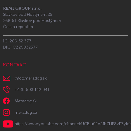
REMI GROUP s.r.o.
Slavkov pod Hostýnem 25
768 61 Slavkov pod Hostýnem
Česká republika
IČ: 269 32 377
DIČ: CZ26932377
KONTAKT
info
@
meradog.sk
+420 603 142 041
Meradog.sk
meradog.cz
https://www.youtube.com/channel/UCBju0FV2IbZHP8zEByl