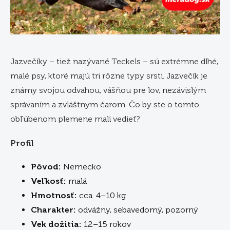
Jazvečíky – tiež nazývané Teckels – sú extrémne dlhé,
malé psy, ktoré majú tri rôzne typy srsti. Jazvečík je
známy svojou odvahou, vášňou pre lov, nezávislým
správaním a zvláštnym čarom. Čo by ste o tomto
obľúbenom plemene mali vedieť?
Profil
Pôvod:
Nemecko
Veľkosť:
malá
Hmotnosť:
cca. 4–10 kg
Charakter:
odvážny, sebavedomý, pozorný
Vek dožitia:
12–15 rokov