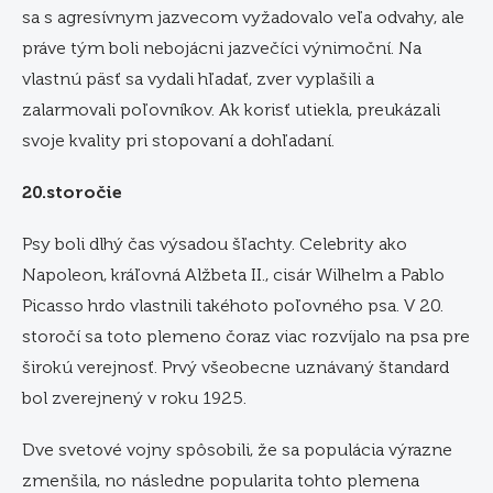
sa s agresívnym jazvecom vyžadovalo veľa odvahy, ale
práve tým boli nebojácni jazvečíci výnimoční. Na
vlastnú päsť sa vydali hľadať, zver vyplašili a
zalarmovali poľovníkov. Ak korisť utiekla, preukázali
svoje kvality pri stopovaní a dohľadaní.
20.storočie
Psy boli dlhý čas výsadou šľachty. Celebrity ako
Napoleon, kráľovná Alžbeta II., cisár Wilhelm a Pablo
Picasso hrdo vlastnili takéhoto poľovného psa. V 20.
storočí sa toto plemeno čoraz viac rozvíjalo na psa pre
širokú verejnosť. Prvý všeobecne uznávaný štandard
bol zverejnený v roku 1925.
Dve svetové vojny spôsobili, že sa populácia výrazne
zmenšila, no následne popularita tohto plemena