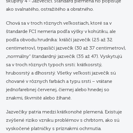
skupiny 4 - Jazvečici. Štandard plemena ho popisuje
ako svalnatého, ostražitého a obratného.
Chová sa v troch rôznych veľkostiach, ktoré sa v
štandarde FCI nemeria podľa výšky v kohútiku, ale
podľa obvodu hrudníka: králičí jazvečík (25 až 32
centimetrov), trpasličí jazvečík (30 až 37 centimetrov),
„normálny“ štandardný jazvečík (35 až 47). Vyskytujú
sa v troch rôznych typoch srsti: krátkosrstý,
hrubosrstý a dlhosrstý. Všetky veľkosti jazvečík sú
chované v rôznych farbách a typu srsti – vrátane
jednofarebnej červenej, čiernej alebo hnedej so
znakmi, škvrnité alebo žíhané.
Jazvečíky patria medzi krátkonohé plemená. Existuje
zvýšené riziko vzniku problémov s chrbtom, ako sú
vyskočené platničky s príznakmi ochrnutia.