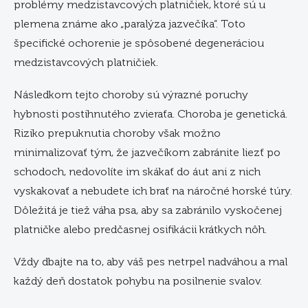
problémy medzistavcových platničiek, ktoré sú u
plemena známe ako „paralýza jazvečíka“. Toto
špecifické ochorenie je spôsobené degeneráciou
medzistavcových platničiek.
Následkom tejto choroby sú výrazné poruchy
hybnosti postihnutého zvieraťa. Choroba je genetická.
Riziko prepuknutia choroby však možno
minimalizovať tým, že jazvečíkom zabránite liezť po
schodoch, nedovolíte im skákať do áut ani z nich
vyskakovať a nebudete ich brať na náročné horské túry.
Dôležitá je tiež váha psa, aby sa zabránilo vyskočenej
platničke alebo predčasnej osifikácii krátkych nôh.
Vždy dbajte na to, aby váš pes netrpel nadváhou a mal
každý deň dostatok pohybu na posilnenie svalov.