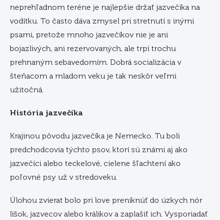
neprehľadnom teréne je najlepšie držať jazvečíka na
vodítku. To často dáva zmysel pri stretnutí s inými
psami, pretože mnoho jazvečíkov nie je ani
bojazlivých, ani rezervovaných, ale trpí trochu
prehnaným sebavedomím. Dobrá socializácia v
šteňacom a mladom veku je tak neskôr veľmi
užitočná.
História jazvečíka
Krajinou pôvodu jazvečíka je Nemecko. Tu boli
predchodcovia týchto psov, ktorí sú známi aj ako
jazvečíci alebo teckelové, cielene šľachtení ako
poľovné psy už v stredoveku.
Úlohou zvierat bolo pri love preniknúť do úzkych nór
líšok, jazvecov alebo králikov a zaplašiť ich. Vysporiadať