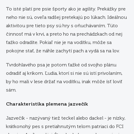
To isté platí pre psie športy ako je agility. Prekážky pre
neho nie sú, oveľa radšej pretekajú po lúkach. Ideálnou
aktivitou pre tieto psy sú hry s oňuchávaním. Túto
činnosť má v krvi, a preto ho na prechádzkach od nej
ťažko odradíte. Pokiaľ nie je na vodítku, môže sa
pokojne stať, že náhle zachytí pach a vydá sa na lov.
Tvrdohlavého psa je potom ťažké od svojho plánu
odradiť aj krikom. Ľudia, ktorí si nie sú istí privolaním,
by ho mali v lese držať na vodítku, inak môže ísť loviť
sám.
Charakteristika plemena jazvečík
Jazvečík - nazývaný tiež teckel alebo dackel - je nízky,
krátkonohý pes s pretiahnutým telom patriaci do FCI