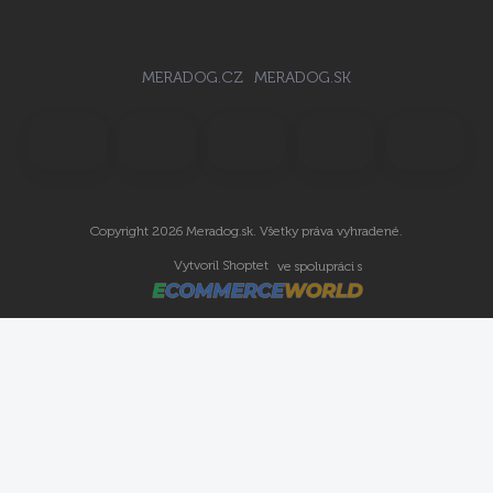
MERADOG.CZ
MERADOG.SK
Copyright 2026
Meradog.sk
. Všetky práva vyhradené.
Vytvoril Shoptet
ve spolupráci s