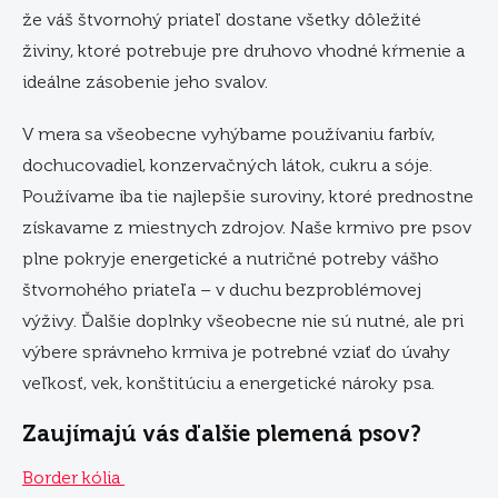
že váš štvornohý priateľ dostane všetky dôležité
živiny, ktoré potrebuje pre druhovo vhodné kŕmenie a
ideálne zásobenie jeho svalov.
V mera sa všeobecne vyhýbame používaniu farbív,
dochucovadiel, konzervačných látok, cukru a sóje.
Používame iba tie najlepšie suroviny, ktoré prednostne
získavame z miestnych zdrojov. Naše krmivo pre psov
plne pokryje energetické a nutričné ​​potreby vášho
štvornohého priateľa – v duchu bezproblémovej
výživy. Ďalšie doplnky všeobecne nie sú nutné, ale pri
výbere správneho krmiva je potrebné vziať do úvahy
veľkosť, vek, konštitúciu a energetické nároky psa.
Zaujímajú vás ďalšie plemená psov?
Border kólia