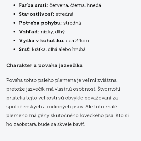
Farba srsti:
červená, čierna, hnedá
Starostlivosť:
stredná
Potreba pohybu:
stredná
Vzhľad:
nízky, dlhý
Výška v kohútiku:
cca 24cm
Srsť:
krátka, dlhá alebo hrubá
Charakter a povaha jazvečíka
Povaha tohto psieho plemena je veľmi zvláštna,
pretože jazvečík má vlastnú osobnosť. Štvornohí
priatelia tejto veľkosti sú obvykle považovaní za
spoločenských a rodinných psov. Ale toto malé
plemeno má gény skutočného loveckého psa. Kto si
ho zaobstará, bude sa skvele baviť.