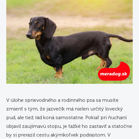
V úlohe sprievodného a rodinného psa sa musíte
zmieriť s tým, že jazvečík má nielen určitý lovecký
pud, ale tiež rád koná samostatne. Pokiaľ pri ňuchaní
objavil zaujímavú stopu, je ťažké ho zastaviť a statočne
by si prerazil cestu akýmkoľvek podrastom. V