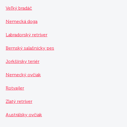
Veľký bradáč
Nemecká doga
Labradorský retríver
Bernský salašnícky pes
Jorkšírsky teriér
Nemecký ovčiak
Rotvajler
Zlatý retríver
Austrálsky ovčiak