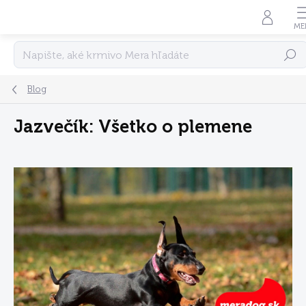
Prejsť
na
obsah
Hľadať
Blog
Jazvečík: Všetko o plemene