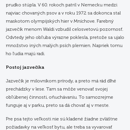
prudko stúpla. V 60. rokoch patril v Nemecku medzi
najviac chovaných psov a v roku 1972 sa dokonca stal
maskotom olympijských hier v Mníchove. Farebný
jazvečík menom Waldi vzbudil celosvetovú pozornosť.
Odvtedy jeho obľuba výrazne poklesla, pretože sa ujalo
množstvo iných malých psích plemien. Napriek tomu
ho ľudia majú radi.
Postoj jazvečíka
Jazvečík je milovníkom prírody, a preto má rád dlhé
prechádzky v lese. Tam sa môže venovať svojej
obľúbenej činnosti, oňuchávaniu. To samozrejme
funguje aj v parku, preto sa dá chovať aj v meste.
Pre psa tejto veľkosti nie sú kladené žiadne zvláštne
požiadavky na veľkosť bytu, ale treba sa vyvarovať