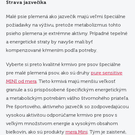
Strava jazvečíka
Malé psie plemená ako jazvečík majú veľmi špeciálne
požiadavky na výživu, pretože metabolizmus tohto
psieho plemena je extrémne aktívny. Prípadné tepelné
a energetické straty by navyše mali byť
kompenzované kŕmením podľa potreby.
Vyberte si preto kvalitné krmivo pre psov špeciálne
pre malé plemená psov, ako sú druhy
pure sensitive
MINI od mera
. Tieto krmivá majú menšiu veľkosť
granule a sú prispôsobené špecifickým energetickým
a metabolickým potrebám vášho štvornohého priateľa.
Pre športového, aktívneho jazvečík so zodpovedajúcou
vysokou aktivitou odporúčame krmivo pre psov s
veľkým množstvom energie a vysokým obsahom
bielkovín, ako sú produkty
mera Mini
. Tým je zaistené,