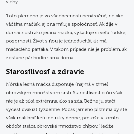
vlohy.
Toto plemeno je vo všeobecnosti nenáročné, no ako
väčšina mačiek, aj ona miluje spoločnosť. Ak žije v
domácnosti ako jediná mačka, vyžaduje si veľa ľudskej
pozornosti. Život s ňou je jednoduchší, ak má
mačacieho parťáka. V takom prípade nie je problém, ak
zostane pár hodín sama doma.
Starostlivosť a zdravie
Nórska lesná mačka disponuje (najmä v zime)
obrovským množstvom srsti. Starostlivosť o ňu však
nie je až taká extrémna, ako sa zdá. Bežne ju stačí
vyčesť dvakrát týždenne. Počas jarného pĺznutia by ste
však mali brať kefu do ruky denne, pretože v tomto
období stráca obrovské množstvo chlpov. Keďže