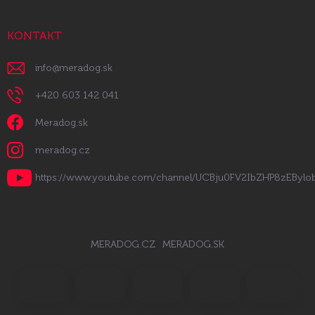
KONTAKT
info
@
meradog.sk
+420 603 142 041
Meradog.sk
meradog.cz
https://www.youtube.com/channel/UCBju0FV2IbZHP8zEByl
MERADOG.CZ
MERADOG.SK