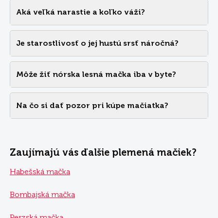
Aká veľká narastie a koľko váži?
Je starostlivosť o jej hustú srsť náročná?
Môže žiť nórska lesná mačka iba v byte?
Na čo si dať pozor pri kúpe mačiatka?
Zaujímajú vás ďalšie plemená mačiek?
Habešská mačka
Bombajská mačka
Perzská mačka