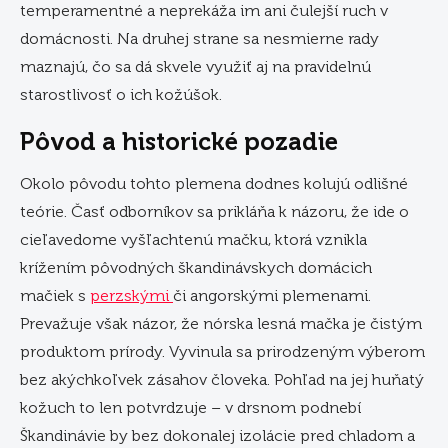
temperamentné a neprekáža im ani čulejší ruch v
domácnosti. Na druhej strane sa nesmierne rady
maznajú, čo sa dá skvele využiť aj na pravidelnú
starostlivosť o ich kožúšok.
Pôvod a historické pozadie
Okolo pôvodu tohto plemena dodnes kolujú odlišné
teórie. Časť odborníkov sa prikláňa k názoru, že ide o
cieľavedome vyšľachtenú mačku, ktorá vznikla
krížením pôvodných škandinávskych domácich
mačiek s
perzskými
či angorskými plemenami.
Prevažuje však názor, že nórska lesná mačka je čistým
produktom prírody. Vyvinula sa prirodzeným výberom
bez akýchkoľvek zásahov človeka. Pohľad na jej huňatý
kožuch to len potvrdzuje – v drsnom podnebí
Škandinávie by bez dokonalej izolácie pred chladom a