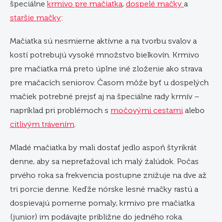
špeciálne
krmivo pre mačiatka
,
dospelé mačky
a
staršie mačky
:
Mačiatka sú nesmierne aktívne a na tvorbu svalov a
kostí potrebujú vysoké množstvo bielkovín. Krmivo
pre mačiatka má preto úplne iné zloženie ako strava
pre mačacích seniorov. Časom môže byť u dospelých
mačiek potrebné prejsť aj na špeciálne rady krmív –
napríklad pri problémoch s
močovými cestami
alebo
citlivým trávením
.
Mladé mačiatka by mali dostať jedlo aspoň štyrikrát
denne, aby sa nepreťažoval ich malý žalúdok. Počas
prvého roka sa frekvencia postupne znižuje na dve až
tri porcie denne. Keďže nórske lesné mačky rastú a
dospievajú pomerne pomaly, krmivo pre mačiatka
(junior) im podávajte približne do jedného roka.