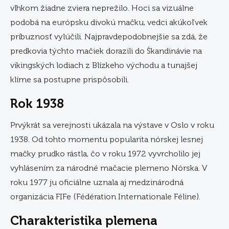
vlhkom žiadne zviera neprežilo. Hoci sa vizuálne
podobá na európsku divokú mačku, vedci akúkoľvek
príbuznosť vylúčili. Najpravdepodobnejšie sa zdá, že
predkovia týchto mačiek dorazili do Škandinávie na
vikingských lodiach z Blízkeho východu a tunajšej
klíme sa postupne prispôsobili.
Rok 1938
Prvýkrát sa verejnosti ukázala na výstave v Oslo v roku
1938. Od tohto momentu popularita nórskej lesnej
mačky prudko rástla, čo v roku 1972 vyvrcholilo jej
vyhlásením za národné mačacie plemeno Nórska. V
roku 1977 ju oficiálne uznala aj medzinárodná
organizácia FIFe (Fédération Internationale Féline).
Charakteristika plemena