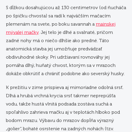
S dĺžkou dosahujúcou až 130 centimetrov (od ňucháča
po špičku chvosta) sa radí k najväčším mačacím
plemenám na svete, po boku savannah a
mainskej
mývalej mačky
. Jej telo je dlhé a svalnaté, pričom
zadné nohy má o niečo dlhšie ako predné. Táto
anatomická stavba jej umožňuje predvádzať
obdivuhodné skoky. Pri udržiavaní rovnováhy jej
pomáha dlhý, huňatý chvost, ktorým sa v mrazoch
dokáže obkrútiť a chrániť podobne ako severský husky.
K prežitiu v zime prispieva aj mimoriadne odolná srsť.
Dlhá a hrubá vrchná krycia srsť takmer neprepúšťa
vodu, takže hustá vlnitá podsada zostáva suchá a
spoľahlivo zahrieva mačku aj v teplotách hlboko pod
bodom mrazu. Výbavu do mrazov dopĺňa výrazný
„golier“, bohaté osrstenie na zadných nohách (tzv.