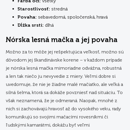
Farba očí:
všetky
Starostlivosť:
stredná
Povaha:
sebavedomá, spoločenská, hravá
Dĺžka srsti:
dlhá
Nórska lesná mačka a jej povaha
Možno za to môže jej rešpektujúca veľkosť, možno sú
dôvodom jej škandinávske korene – v každom prípade
je nórska lesná mačka mimoriadne odvážna, robustná
a len tak niečo ju nevyvedie z miery. Veľmi dobre si
uvedomuje, že nie je žiadne malé mačiatko, ale veľká a
silná šelma, ktorá sa dokáže povzniesť nad situáciu. To
však neznamená, že je odmeraná. Naopak, mnohé z
nich si zachovávajú hravosť až do vysokého veku, rady
komunikujú so svojimi mačacími rovesníkmi či
ľudskými kamarátmi, dokážu byť veľmi