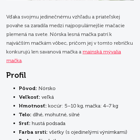
Vďaka svojmu jedinečnému vzhľadu a priateľskej
povahe sa zaradila medzi najpopulárnejšie mačacie
plemená na svete. Nórska lesná mačka patrí k
najväčším mačkám vôbec, pričom jej v tomto rebríčku
konkurujú len savanová mačka a
mainská mývalia
mačka
.
Profil
Pôvod:
Nórsko
Veľkosť:
veľká
Hmotnosť:
kocúr: 5–10 kg, mačka: 4–7 kg
Telo:
dlhé, mohutné, silné
Srsť:
hustá podsada
Farba srsti:
všetky (s ojedinelými výnimkami)