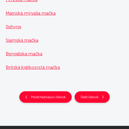
Mainská mývalia mačka
Sphynx
Siamská mačka
Bengálska mačka
Britská krátkosrstá mačka
Predchádzajúci článok
Ďalší článok
Z