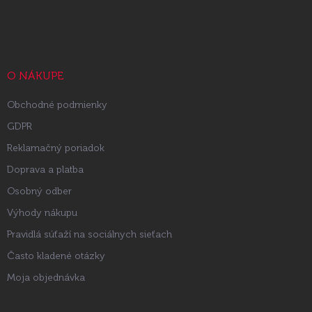
á
p
ä
t
i
O NÁKUPE
e
Obchodné podmienky
GDPR
Reklamačný poriadok
Doprava a platba
Osobný odber
Výhody nákupu
Pravidlá súťaží na sociálnych sieťach
Často kladené otázky
Moja objednávka