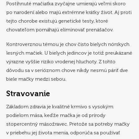
Postihnuté mačiatka zvyčajne umierajú veľmi skoro
po narodení alebo majú extrémne krátky život. Aj proti
tejto chorobe existujú genetické testy, ktoré
chovateľom pomáhajú eliminovať prenášačov.
Kontroverznou témou je chov čisto bielych nórskych
lesných mačiek. U bielych jedincov je totiž preukázané
výrazne vyššie riziko vrodenej hluchoty. Z tohto
dôvodu sa v serióznom chove nikdy nesmú páriť dve
biele mačky medzi sebou.
Stravovanie
Základom zdravia je kvalitné krmivo s vysokým
podielom mäsa, keďže mačka je od prírody
stopercentný mäsožravec.
Pretože sa potreby mačky
v priebehu jej života menia, odporúča sa používať