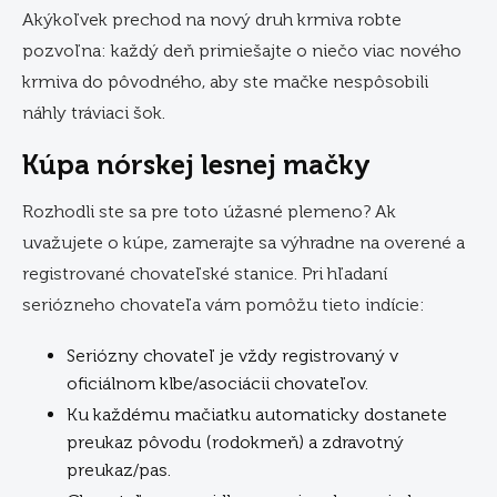
Akýkoľvek prechod na nový druh krmiva robte
pozvoľna: každý deň primiešajte o niečo viac nového
krmiva do pôvodného, aby ste mačke nespôsobili
náhly tráviaci šok.
Kúpa nórskej lesnej mačky
Rozhodli ste sa pre toto úžasné plemeno? Ak
uvažujete o kúpe, zamerajte sa výhradne na overené a
registrované chovateľské stanice. Pri hľadaní
seriózneho chovateľa vám pomôžu tieto indície:
Seriózny chovateľ je vždy registrovaný v
oficiálnom klbe/asociácii chovateľov.
Ku každému mačiatku automaticky dostanete
preukaz pôvodu (rodokmeň) a zdravotný
preukaz/pas.