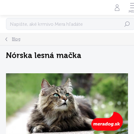
Prejsť
na
obsah
Hľadať
Blog
Nórska lesná mačka