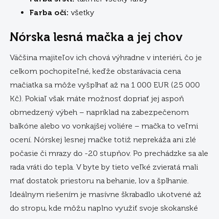
Farba očí:
všetky
Nórska lesná mačka a jej chov
Väčšina majiteľov ich chová výhradne v interiéri, čo je
celkom pochopiteľné, keďže obstarávacia cena
mačiatka sa môže vyšplhať až na 1 000 EUR (25 000
Kč). Pokiaľ však máte možnosť dopriať jej aspoň
obmedzený výbeh – napríklad na zabezpečenom
balkóne alebo vo vonkajšej voliére – mačka to veľmi
ocení. Nórskej lesnej mačke totiž neprekáža ani zlé
počasie či mrazy do -20 stupňov. Po prechádzke sa ale
rada vráti do tepla. V byte by tieto veľké zvieratá mali
mať dostatok priestoru na behanie, lov a šplhanie.
Ideálnym riešením je masívne škrabadlo ukotvené až
do stropu, kde môžu naplno využiť svoje skokanské