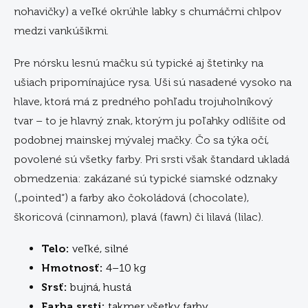
nohavičky) a veľké okrúhle labky s chumáčmi chlpov
medzi vankúšikmi.
Pre nórsku lesnú mačku sú typické aj štetinky na
ušiach pripomínajúce rysa. Uši sú nasadené vysoko na
hlave, ktorá má z predného pohľadu trojuholníkový
tvar – to je hlavný znak, ktorým ju poľahky odlíšite od
podobnej mainskej mývalej mačky. Čo sa týka očí,
povolené sú všetky farby. Pri srsti však štandard ukladá
obmedzenia: zakázané sú typické siamské odznaky
(„pointed“) a farby ako čokoládová (chocolate),
škoricová (cinnamon), plavá (fawn) či lilavá (lilac).
Telo:
veľké, silné
Hmotnosť:
4–10 kg
Srsť:
bujná, hustá
Farba srsti:
takmer všetky farby