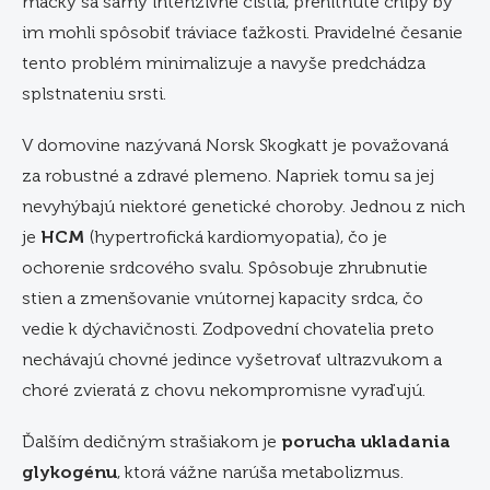
mačky sa samy intenzívne čistia, prehltnuté chlpy by
im mohli spôsobiť tráviace ťažkosti. Pravidelné česanie
tento problém minimalizuje a navyše predchádza
splstnateniu srsti.
V domovine nazývaná Norsk Skogkatt je považovaná
za robustné a zdravé plemeno. Napriek tomu sa jej
nevyhýbajú niektoré genetické choroby. Jednou z nich
je
HCM
(hypertrofická kardiomyopatia), čo je
ochorenie srdcového svalu. Spôsobuje zhrubnutie
stien a zmenšovanie vnútornej kapacity srdca, čo
vedie k dýchavičnosti. Zodpovední chovatelia preto
nechávajú chovné jedince vyšetrovať ultrazvukom a
choré zvieratá z chovu nekompromisne vyraďujú.
Ďalším dedičným strašiakom je
porucha ukladania
glykogénu
, ktorá vážne narúša metabolizmus.