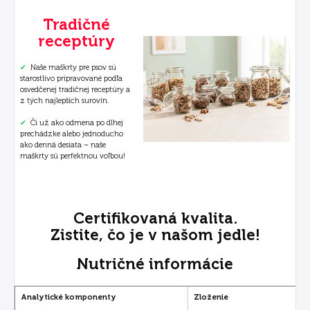
Tradičné
receptúry
✔
Naše maškrty pre psov sú
starostlivo pripravované podľa
osvedčenej tradičnej receptúry a
z tých najlepších surovín.
✔
Či už ako odmena po dlhej
prechádzke alebo jednoducho
ako denná desiata – naše
maškrty sú perfektnou voľbou!
Certifikovaná kvalita.
Zistite, čo je v našom jedle!
Nutričné informácie
Analytické komponenty
Zloženie