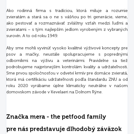
Ako rodinná firma s tradíciou, ktorá miluje a rozumie
zvieratám a stará sa o ne s vášňou po tri generácie, vieme,
ako pestovať a rozmaznávať zvláštny vzťah medzi ľuďmi a
zvieratami – s tým najlepším jedlom vyrobeným z vybraných
surovín. A to od roku 1949.
Aby sme mohli vyvinúť vysoko kvalitné výživové koncepty pre
psov a mačky, neustále spolupracujeme s poprednými
odborníkmi na výživu a veterinármi. Pravidelne sa tiež
podrobujeme najprísnejším kontrolám kvality a udržateľnosti.
Sme prvou spoločnosťou v odvetví krmív pre domáce zvieratá,
ktorá má certifikáciu udržateľnosti podľa štandardu ZNU a od
roku 2020 vyrábame úplne klimaticky neutrálne v našom
domovskom závode v Kevelaeri na Dolnom Rýne.
Značka mera - the petfood family
pre nás predstavuje dlhodobý záväzok