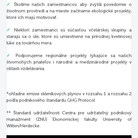
✓
Školíme našich zamestnancov, aby zvýšili povedomie o
životnom prostredí a na mieste začíname ekologické projekty,
ktoré ich majú motivovať.
✓
Niektorí zamestnanci sú súčasťou včelárskej skupiny a
starajú sa o úle, ktoré sú umiestnené na prírodnej kvetinovej
lúke za továrňou mera.
✓
Podporujeme regionálne projekty týkajúce sa našich
štvornohých priateľov i národné a medzinárodné projekty v
oblasti vzdelávania.
*ohľadne emisie skleníkových plynov v rozsahu 1 a rozsahu 2
podľa podnikového štandardu GHG Protocol
** Štandard udržateľnosti Centra pre udržateľný podnikový
manažment (ZNU) Ekonomickej fakulty University of
Witten/Herdecke.