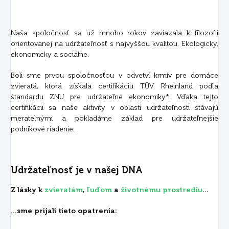
Naša spoločnosť sa už mnoho rokov zaviazala k filozofii
orientovanej na udržateľnosť s najvyššou kvalitou. Ekologicky,
ekonomicky a sociálne.
Boli sme prvou spoločnosťou v odvetví krmív pre domáce
zvieratá, ktorá získala certifikáciu TÜV Rheinland podľa
štandardu ZNU pre udržateľné ekonomiky*. Vďaka tejto
certifikácii sa naše aktivity v oblasti udržateľnosti stávajú
merateľnými a pokladáme základ pre udržateľnejšie
podnikové riadenie.
Udržateľnosť je v našej DNA
Z lásky k
zvieratám
,
ľuďom
a
životnému prostrediu
...
...sme prijali tieto opatrenia: