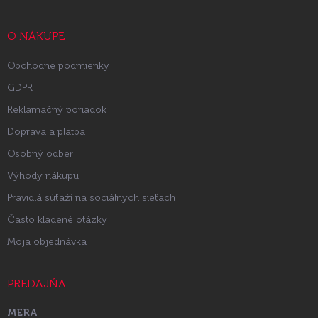
ä
t
i
O NÁKUPE
e
Obchodné podmienky
GDPR
Reklamačný poriadok
Doprava a platba
Osobný odber
Výhody nákupu
Pravidlá súťaží na sociálnych sieťach
Často kladené otázky
Moja objednávka
PREDAJŇA
MERA