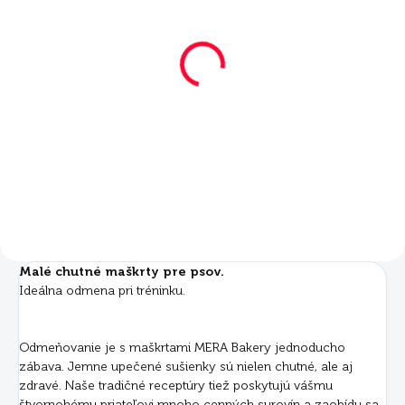
SKLADOM
Mera Bakery Puppy
Knochen Mix 6x1 kg
€39
Do košíka
Malé chutné maškrty pre psov.
Ideálna odmena pri tréninku.
Odmeňovanie je s maškrtami MERA Bakery jednoducho
zábava. Jemne upečené sušienky sú nielen chutné, ale aj
zdravé. Naše tradičné receptúry tiež poskytujú vášmu
štvornohému priateľovi mnoho cenných surovín a zaobídu sa