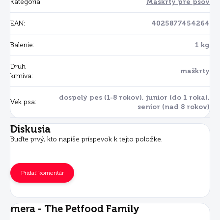
Kategória
:
Maškrty pre psov
EAN
:
4025877454264
Balenie
:
1 kg
Druh
maškrty
krmiva
:
dospelý pes (1-8 rokov), junior (do 1 roka),
Vek psa
:
senior (nad 8 rokov)
Diskusia
Buďte prvý, kto napíše príspevok k tejto položke.
Pridať komentár
mera - The Petfood Family