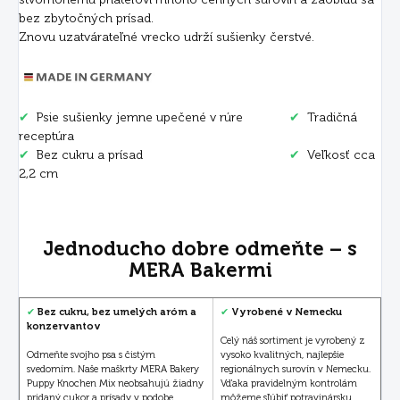
bez zbytočných prísad.
Znovu uzatvárateľné vrecko udrží sušienky čerstvé.
✔
Psie sušienky jemne upečené v rúre
✔
Tradičná
receptúra
✔
Bez cukru a prísad
✔
Veľkosť cca
2,2 cm
Jednoducho dobre odmeňte – s
MERA Bakermi
✔
Bez cukru, bez umelých aróm a
✔
Vyrobené v Nemecku
konzervantov
Celý náš sortiment je vyrobený z
Odmeňte svojho psa s čistým
vysoko kvalitných, najlepšie
svedomím. Naše maškrty MERA Bakery
regionálnych surovín v Nemecku.
Puppy Knochen Mix neobsahujú žiadny
Vďaka pravidelným kontrolám
pridaný cukor a prísady v podobe
môžeme sľúbiť potravinársku