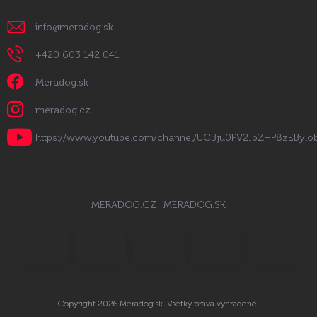
info
@
meradog.sk
+420 603 142 041
Meradog.sk
meradog.cz
https://www.youtube.com/channel/UCBju0FV2IbZHP8zEByl
MERADOG.CZ
MERADOG.SK
Copyright 2026
Meradog.sk
. Všetky práva vyhradené.