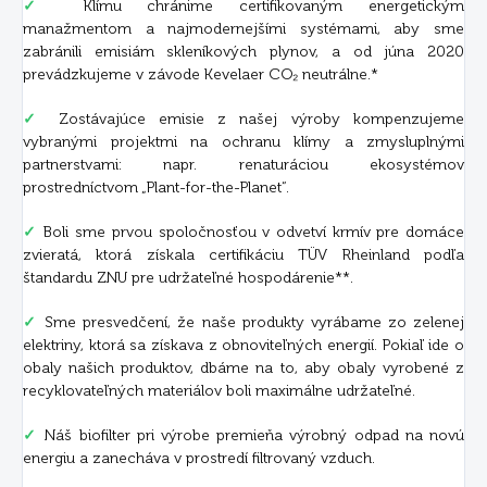
✓
Klímu chránime certifikovaným energetickým
manažmentom a najmodernejšími systémami, aby sme
zabránili emisiám skleníkových plynov, a od júna 2020
prevádzkujeme v závode Kevelaer CO₂ neutrálne.*
✓
Zostávajúce emisie z našej výroby kompenzujeme
vybranými projektmi na ochranu klímy a zmysluplnými
partnerstvami: napr. renaturáciou ekosystémov
prostredníctvom „Plant-for-the-Planet“.
✓
Boli sme prvou spoločnosťou v odvetví krmív pre domáce
zvieratá, ktorá získala certifikáciu TÜV Rheinland podľa
štandardu ZNU pre udržateľné hospodárenie**.
✓
Sme presvedčení, že naše produkty vyrábame zo zelenej
elektriny, ktorá sa získava z obnoviteľných energií. Pokiaľ ide o
obaly našich produktov, dbáme na to, aby obaly vyrobené z
recyklovateľných materiálov boli maximálne udržateľné.
✓
Náš biofilter pri výrobe premieňa výrobný odpad na novú
energiu a zanecháva v prostredí filtrovaný vzduch.