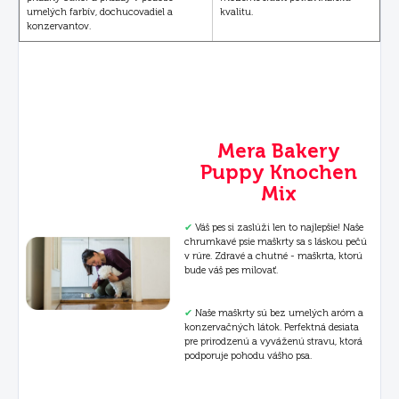
umelých farbív, dochucovadiel a
kvalitu.
konzervantov.
Mera Bakery
Puppy Knochen
Mix
✔
Váš pes si zaslúži len to najlepšie! Naše
chrumkavé psie maškrty sa s láskou pečú
v rúre. Zdravé a chutné - maškrta, ktorú
bude váš pes milovať.
✔
Naše maškrty sú bez umelých aróm a
konzervačných látok. Perfektná desiata
pre prirodzenú a vyváženú stravu, ktorá
podporuje pohodu vášho psa.