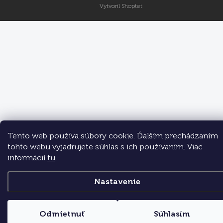
Vytvoril Shoptet
Tento web používa súbory cookie. Ďalším prechádzaním
tohto webu vyjadrujete súhlas s ich používaním. Viac
informácií
tu
.
Nastavenie
Odmietnuť
Súhlasím