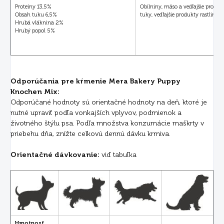
Proteíny 13,5%
Obilniny, mäso a vedľajšie produk
Obsah tuku 6,5%
tuky, vedľajšie produkty rastlinn
Hrubá vláknina 2%
Hrubý popol 5%
Odporúčania pre kŕmenie Mera Bakery Puppy
Knochen Mix:
Odporúčané hodnoty sú orientačné hodnoty na deň, ktoré je
nutné upraviť podľa vonkajších vplyvov, podmienok a
životného štýlu psa. Podľa množstva konzumácie maškrty v
priebehu dňa, znížte celkovú dennú dávku krmiva.
Orientačné dávkovanie:
viď tabuľka
Hmotnosť