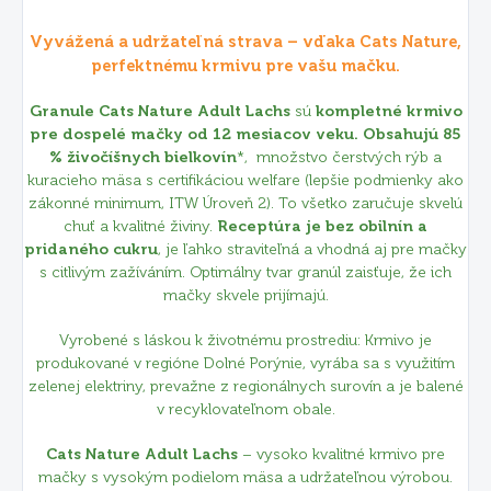
Vyvážená a udržateľná strava – vďaka Cats Nature,
perfektnému krmivu pre vašu mačku.
Granule Cats Nature Adult Lachs
sú
kompletné krmivo
pre dospelé mačky od 12 mesiacov veku.
Obsahujú 85
% živočíšnych bielkovín
*, množstvo čerstvých rýb a
kuracieho mäsa s certifikáciou welfare
(lepšie podmienky ako
zákonné minimum, ITW Úroveň 2)
. To všetko zaručuje skvelú
chuť a kvalitné živiny.
Receptúra je bez obilnín a
pridaného cukru
, je ľahko straviteľná a vhodná aj pre mačky
s citlivým zažíváním. Optimálny tvar granúl zaisťuje, že ich
mačky skvele prijímajú.
Vyrobené s láskou k životnému prostrediu: Krmivo je
produkované v regióne Dolné Porýnie, vyrába sa s využitím
zelenej elektriny, prevažne z regionálnych surovín a je balené
v recyklovateľnom obale.
Cats Nature Adult Lachs
– vysoko kvalitné krmivo pre
mačky s vysokým podielom mäsa a udržateľnou výrobou.