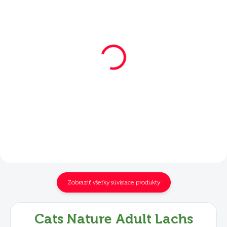
SKLADOM
SKLADOM
Mera Cats Nature
Mera Cats Nature
Adult Lachs 2 kg
Adult Lachs 10 kg
€17,90
€62,40
Do košíka
Do košíka
Zobraziť všetky súvisiace produkty
Cats Nature Adult Lachs