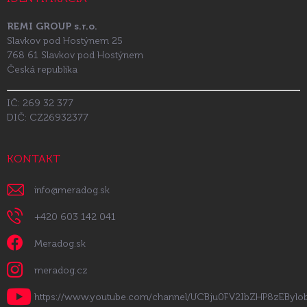
REMI GROUP s.r.o.
Slavkov pod Hostýnem 25
768 61 Slavkov pod Hostýnem
Česká republika
IČ: 269 32 377
DIČ: CZ26932377
KONTAKT
info
@
meradog.sk
+420 603 142 041
Meradog.sk
meradog.cz
https://www.youtube.com/channel/UCBju0FV2IbZHP8zEByl