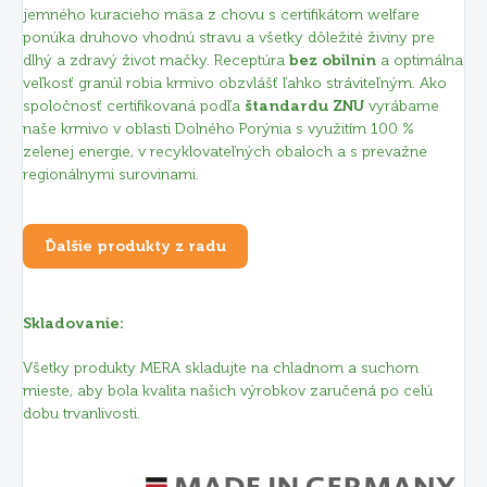
jemného kuracieho mäsa z chovu s certifikátom welfare
ponúka druhovo vhodnú stravu a všetky dôležité živiny pre
dlhý a zdravý život mačky. Receptúra
bez obilnín
a optimálna
veľkosť granúl robia krmivo obzvlášť ľahko stráviteľným. Ako
spoločnosť certifikovaná podľa
štandardu ZNU
vyrábame
naše krmivo v oblasti Dolného Porýnia s využitím 100 %
zelenej energie, v recyklovateľných obaloch a s prevažne
regionálnymi surovinami.
Ďalšie produkty z radu
Skladovanie:
Všetky produkty MERA skladujte na chladnom a suchom
mieste, aby bola kvalita našich výrobkov zaručená po celú
dobu trvanlivosti.