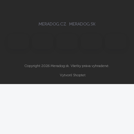
MERADOG.CZ
MERADOG.SK
Copyright 2026
Meradog.sk
. Všetky práva vyhradené.
Vytvoril Shoptet