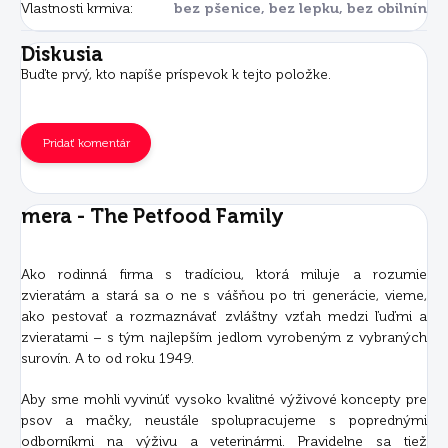
Vlastnosti krmiva
:
bez pšenice, bez lepku, bez obilnín
Diskusia
Buďte prvý, kto napíše príspevok k tejto položke.
Pridať komentár
mera - The Petfood Family
Ako rodinná firma s tradíciou, ktorá miluje a rozumie
zvieratám a stará sa o ne s vášňou po tri generácie, vieme,
ako pestovať a rozmaznávať zvláštny vzťah medzi ľuďmi a
zvieratami – s tým najlepším jedlom vyrobeným z vybraných
surovín. A to od roku 1949.
Aby sme mohli vyvinúť vysoko kvalitné výživové koncepty pre
psov a mačky, neustále spolupracujeme s poprednými
odborníkmi na výživu a veterinármi. Pravidelne sa tiež