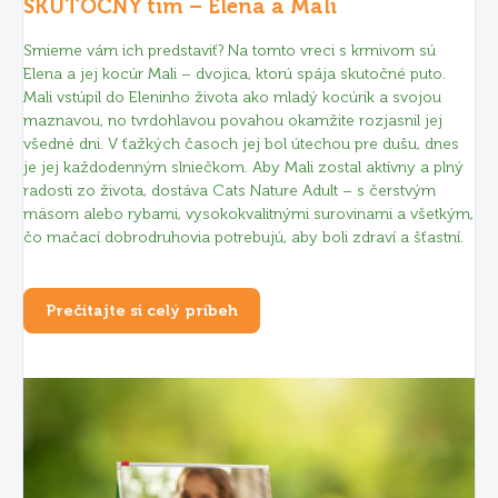
SKUTOČNÝ tím – Elena a Mali
Smieme vám ich predstaviť? Na tomto vreci s krmivom sú
Elena a jej kocúr Mali – dvojica, ktorú spája skutočné puto.
Mali vstúpil do Eleninho života ako mladý kocúrik a svojou
maznavou, no tvrdohlavou povahou okamžite rozjasnil jej
všedné dni. V ťažkých časoch jej bol útechou pre dušu, dnes
je jej každodenným slniečkom. Aby Mali zostal aktívny a plný
radosti zo života, dostáva Cats Nature Adult – s čerstvým
mäsom alebo rybami, vysokokvalitnými surovinami a všetkým,
čo mačací dobrodruhovia potrebujú, aby boli zdraví a šťastní.
Prečítajte si celý príbeh