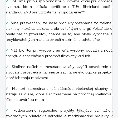
✓
Boli sme prvou spoločnosťou v odvetví krmív pre domáce
zvieratá, ktorá získala certifikáciu TÜV Rheinland podľa
štandardu ZNU pre udržateľné hospodárenie**.
✓
Sme presvedčení, že naše produkty vyrábame zo zelenej
elektriny, ktorá sa získava z obnoviteľných energií. Pokiaľ ide o
obaly našich produktov, dbáme na to, aby obaly vyrobené z
recyklovateľných materiálov boli maximálne udržateľné.
✓
Náš biofilter pri výrobe premieňa výrobný odpad na novú
energiu a zanecháva v prostredí filtrovaný vzduch.
✓
Školíme našich zamestnancov, aby zvýšili povedomie o
životnom prostredí a na mieste začíname ekologické projekty,
ktoré ich majú motivovať.
✓
Niektorí zamestnanci sú súčasťou včelárskej skupiny a
starajú sa o úle, ktoré sú umiestnené na prírodnej kvetinovej
lúke za továrňou mera.
✓
Podporujeme regionálne projekty týkajúce sa našich
štvornohých priateľov i národné a medzinárodné projekty v