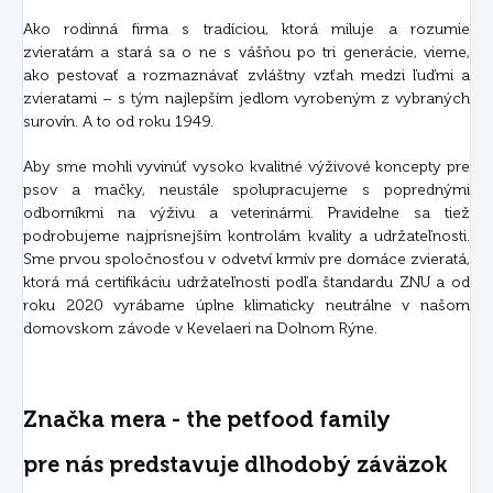
Ako rodinná firma s tradíciou, ktorá miluje a rozumie
zvieratám a stará sa o ne s vášňou po tri generácie, vieme,
ako pestovať a rozmaznávať zvláštny vzťah medzi ľuďmi a
zvieratami – s tým najlepším jedlom vyrobeným z vybraných
surovín. A to od roku 1949.
Aby sme mohli vyvinúť vysoko kvalitné výživové koncepty pre
psov a mačky, neustále spolupracujeme s poprednými
odborníkmi na výživu a veterinármi. Pravidelne sa tiež
podrobujeme najprísnejším kontrolám kvality a udržateľnosti.
Sme prvou spoločnosťou v odvetví krmív pre domáce zvieratá,
ktorá má certifikáciu udržateľnosti podľa štandardu ZNU a od
roku 2020 vyrábame úplne klimaticky neutrálne v našom
domovskom závode v Kevelaeri na Dolnom Rýne.
Značka mera - the petfood family
pre nás predstavuje dlhodobý záväzok