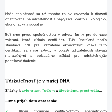
Naša spoločnosť sa už mnoho rokov zaviazala k filozofii
orientovanej na udržateľnosť s najvyššou kvalitou. Ekologicky,
ekonomicky a sociálne.
Boli sme prvou spoločnosťou v odvetví krmív pre domáce
zvieratá, ktorá získala certifikáciu TÜV Rheinland podľa
štandardu ZNU pre udržateľné ekonomiky*. Vďaka tejto
certifikácii sa naše aktivity v oblasti udržateľnosti stávajú
merateľnými a pokladáme základ pre udržateľnejšie
podnikové riadenie.
Udržateľnosť je v našej DNA
Z lásky k
zvieratám
,
ľuďom
a
životnému prostrediu
...
...sme prijali tieto opatrenia:
✓
Klímu chránime certifikovaným energetickým