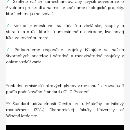
✓
Školíme našich zamestnancov, aby zvýšili povedomie o
životnom prostredí a na mieste začíname ekologické projekty,
ktoré ich majú motivovať.
✓
Niektorí zamestnanci sú súčasťou včelárskej skupiny a
starajú sa o úle, ktoré sú umiestnené na prírodnej kvetinovej
lúke za továrňou mera.
✓
Podporujeme regionálne projekty týkajúce sa našich
štvornohých priateľov i národné a medzinárodné projekty v
oblasti vzdelávania.
*ohľadne emisie skleníkových plynov v rozsahu 1 a rozsahu 2
podľa podnikového štandardu GHG Protocol
** Štandard udržateľnosti Centra pre udržateľný podnikový
manažment (ZNU) Ekonomickej fakulty University of
Witten/Herdecke.