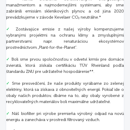
manažmentom a najmodernejšími systémami, aby sme
zabránili emisiám skleníkových plynov, a od júna 2020
prevádzkujeme v závode Kevelaer CO₂ neutrálne.*
✓
Zostávajúce emisie z našej výroby kompenzujeme
vybranými projektmi na ochranu klímy a zmysluplnými
partnerstvami: napr. renaturáciou ekosystémov
prostredníctvom „Plant-for-the-Planet“.
✓
Boli sme prvou spoločnosťou v odvetví krmív pre domáce
zvieratá, ktorá získala certifikáciu TÜV Rheinland podľa
štandardu ZNU pre udržateľné hospodárenie**.
✓
Sme presvedčení, že naše produkty vyrábame zo zelenej
elektriny, ktorá sa získava z obnoviteľných energií. Pokiaľ ide o
obaly našich produktov, dbáme na to, aby obaly vyrobené z
recyklovateľných materiálov boli maximálne udržateľné.
✓
Náš biofilter pri výrobe premieňa výrobný odpad na novú
energiu a zanecháva v prostredí filtrovaný vzduch.