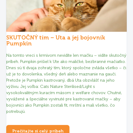
SKUTOČNÝ tím – Uta a jej bojovník
Pumpkin
Na tomto vreci s krmivom nevidíte len mačku – vidíte skutočný
príbeh. Pumpkin prišiel k Ute ako maličké, bezbranné mačiatko.
Dnes sú tí dvaja zohratý tím, ktorý spoločne zvláda všetko – či
už je to dovolenka, všedný deň alebo maznanie na gauči.
Pretože je Pumpkin kastrovaný, dbá Uta obzvlášť na jeho
výživu. Jej voľba: Cats Nature Sterilised/Light s
vysokokvalitným kuracím mäsom z welfare chovov. Chutné,
vyvážené a špeciálne vyvinuté pre kastrované mačky – aby
bojovníci ako Pumpkin zostali fit, mrštní a mali všetko, čo
potrebujú.
Prečítajte si celý príbeh