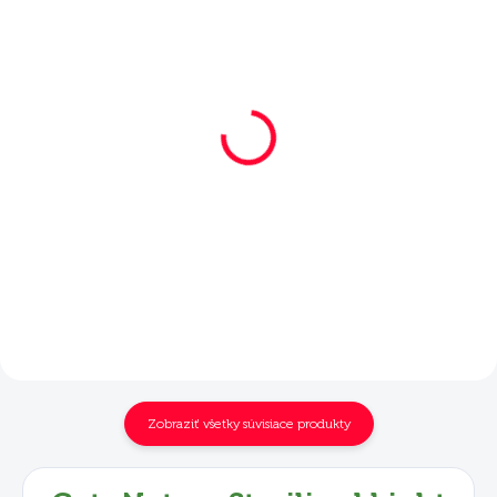
SKLADOM
SKLADOM
Mera Cats Nature
Mera Cats Nature
Sterilised Light Adult
Sterilised Light Adult
Lachs 2 kg
Lachs 10 kg
€17,90
€62,40
Do košíka
Do košíka
Zobraziť všetky súvisiace produkty