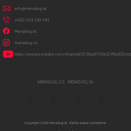
info
@
meradog.sk
+420 603 142 041
Meradog.sk
meradog.cz
https://www.youtube.com/channel/UCBju0FV2IbZHP8zEByl
MERADOG.CZ
MERADOG.SK
Copyright 2026
Meradog.sk
. Všetky práva vyhradené.