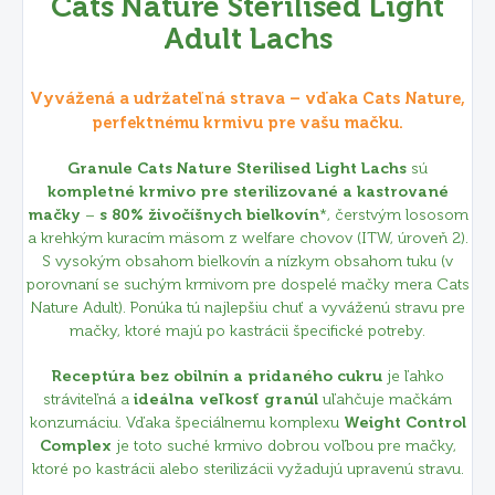
Cats Nature Sterilised Light
Adult Lachs
Vyvážená a udržateľná strava – vďaka Cats Nature,
perfektnému krmivu pre vašu mačku.
Granule Cats Nature Sterilised Light Lachs
sú
kompletné krmivo pre sterilizované a kastrované
mačky
–
s 80% živočíšnych bielkovín
*, čerstvým lososom
a krehkým kuracím mäsom z welfare chovov (ITW, úroveň 2).
S vysokým obsahom bielkovín a nízkym obsahom tuku (v
porovnaní se suchým krmivom pre dospelé mačky mera Cats
Nature Adult). Ponúka tú najlepšiu chuť a vyváženú stravu pre
mačky, ktoré majú po kastrácii špecifické potreby.
Receptúra bez obilnín a pridaného cukru
je ľahko
stráviteľná a
ideálna veľkosť granúl
uľahčuje mačkám
konzumáciu. Vďaka špeciálnemu komplexu
Weight Control
Complex
je toto suché krmivo dobrou voľbou pre mačky,
ktoré po kastrácii alebo sterilizácii vyžadujú upravenú stravu.