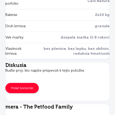
Cats Nature
porfolio
:
Balenie
:
2x10 kg
Druh krmiva
:
granule
Vek mačky
:
dospelá mačka (1-8 rokov)
Vlastnosti
bez pšenice, bez lepku, bez obilnín,
krmiva
:
redukcia hmotnosti
Diskusia
Buďte prvý, kto napíše príspevok k tejto položke.
Pridať komentár
mera - The Petfood Family