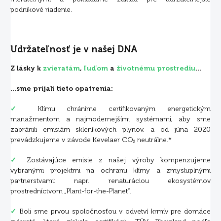
podnikové riadenie.
Udržateľnosť je v našej DNA
Z lásky k
zvieratám
,
ľuďom
a
životnému prostrediu
...
...sme prijali tieto opatrenia:
✓
Klímu chránime certifikovaným energetickým
manažmentom a najmodernejšími systémami, aby sme
zabránili emisiám skleníkových plynov, a od júna 2020
prevádzkujeme v závode Kevelaer CO₂ neutrálne.*
✓
Zostávajúce emisie z našej výroby kompenzujeme
vybranými projektmi na ochranu klímy a zmysluplnými
partnerstvami: napr. renaturáciou ekosystémov
prostredníctvom „Plant-for-the-Planet“.
✓
Boli sme prvou spoločnosťou v odvetví krmív pre domáce