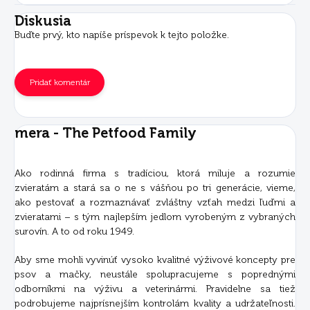
Diskusia
Buďte prvý, kto napíše príspevok k tejto položke.
Pridať komentár
mera - The Petfood Family
Ako rodinná firma s tradíciou, ktorá miluje a rozumie
zvieratám a stará sa o ne s vášňou po tri generácie, vieme,
ako pestovať a rozmaznávať zvláštny vzťah medzi ľuďmi a
zvieratami – s tým najlepším jedlom vyrobeným z vybraných
surovín. A to od roku 1949.
Aby sme mohli vyvinúť vysoko kvalitné výživové koncepty pre
psov a mačky, neustále spolupracujeme s poprednými
odborníkmi na výživu a veterinármi. Pravidelne sa tiež
podrobujeme najprísnejším kontrolám kvality a udržateľnosti.