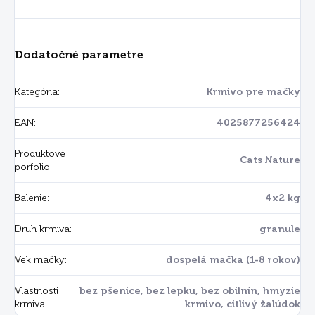
Dodatočné parametre
Kategória
:
Krmivo pre mačky
EAN
:
4025877256424
Produktové
Cats Nature
porfolio
:
Balenie
:
4x2 kg
Druh krmiva
:
granule
Vek mačky
:
dospelá mačka (1-8 rokov)
Vlastnosti
bez pšenice, bez lepku, bez obilnín, hmyzie
krmiva
:
krmivo, citlivý žalúdok