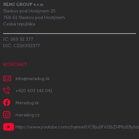
REMI GROUP s.r.o.
Slavkov pod Hostýnem 25
768 61 Slavkov pod Hostýnem
Česká republika
IČ: 269 32 377
DIČ: CZ26932377
KONTAKT
info
@
meradog.sk
+420 603 142 041
Meradog.sk
meradog.cz
https://www.youtube.com/channel/UCBju0FV2IbZHP8zEByl