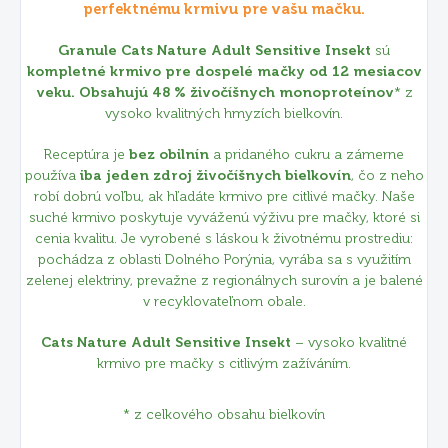
perfektnému krmivu pre vašu mačku.
Granule Cats Nature Adult Sensitive Insekt
sú
kompletné krmivo pre dospelé mačky od 12 mesiacov
veku.
Obsahujú 48 % živočíšnych monoproteínov
* z
vysoko kvalitných hmyzích bielkovín.
Receptúra je
bez obilnín
a pridaného cukru a zámerne
používa
iba jeden zdroj živočíšnych bielkovín
, čo z neho
robí dobrú voľbu, ak hľadáte krmivo pre citlivé mačky. Naše
suché krmivo poskytuje vyváženú výživu pre mačky, ktoré si
cenia kvalitu. Je vyrobené s láskou k životnému prostrediu:
pochádza z oblasti Dolného Porýnia, vyrába sa s využitím
zelenej elektriny, prevažne z regionálnych surovín a je balené
v recyklovateľnom obale.
Cats Nature Adult Sensitive Insekt
– vysoko kvalitné
krmivo pre mačky s citlivým zažíváním.
* z celkového obsahu bielkovín