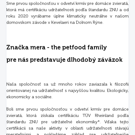
Sme prvou spoločnosťou v odvetví krmív pre domáce zvieratá,
ktorá má certifikáciu udržateľnosti podľa štandardu ZNU a od
roku 2020 vyrábame úplne klimaticky neutrálne v našom
domovskom závode v Kevelaeri na Dolnom Rýne.
Značka mera - the petfood family
pre nás predstavuje dlhodobý záväzok
Naša spoločnosť sa už mnoho rokov zaviazala k filozofii
orientovanej na udržateľnosť s najvyššou kvalitou. Ekologicky,
ekonomicky a sociálne.
Boli sme prvou spoločnosťou v odvetví krmív pre domáce
zvieratá, ktorá získala certifikáciu TÜV Rheinland podľa
štandardu ZNU pre udržateľné ekonomiky*. Vďaka tejto
certifikácii sa naše aktivity v oblasti udržateľnosti stávajú
merateľnými a pokladáme základ pre udržateľnejšie