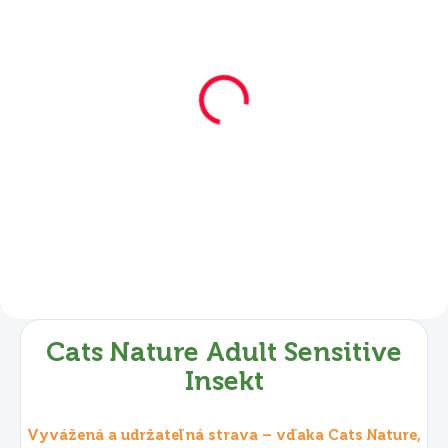
SKLADOM
Mera Cats Nature
Adult Sensitive Insekt
2 kg
€17,90
Do košíka
Cats Nature Adult Sensitive
Insekt
Vyvážená a udržateľná strava – vďaka Cats Nature,