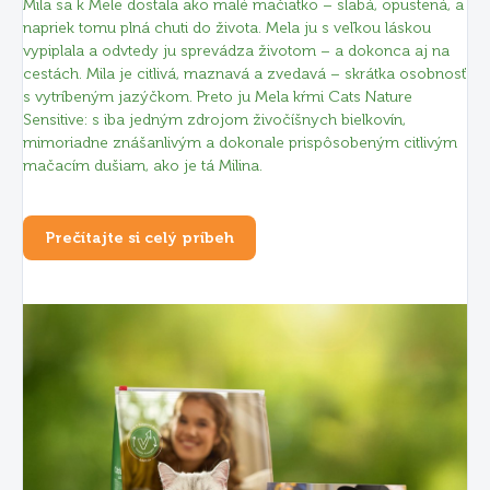
Mila sa k Mele dostala ako malé mačiatko – slabá, opustená, a
napriek tomu plná chuti do života. Mela ju s veľkou láskou
vypiplala a odvtedy ju sprevádza životom – a dokonca aj na
cestách. Mila je citlivá, maznavá a zvedavá – skrátka osobnosť
s vytríbeným jazýčkom. Preto ju Mela kŕmi Cats Nature
Sensitive: s iba jedným zdrojom živočíšnych bielkovín,
mimoriadne znášanlivým a dokonale prispôsobeným citlivým
mačacím dušiam, ako je tá Milina.
Prečítajte si celý príbeh