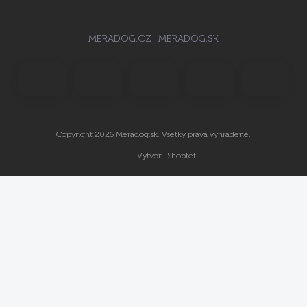
MERADOG.CZ
MERADOG.SK
Copyright 2026
Meradog.sk
. Všetky práva vyhradené.
Vytvoril Shoptet