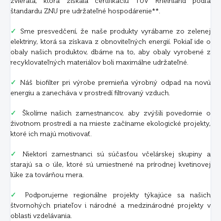
zvieratá, ktorá získala certifikáciu TÜV Rheinland podľa
štandardu ZNU pre udržateľné hospodárenie**.
✓
Sme presvedčení, že naše produkty vyrábame zo zelenej
elektriny, ktorá sa získava z obnoviteľných energií. Pokiaľ ide o
obaly našich produktov, dbáme na to, aby obaly vyrobené z
recyklovateľných materiálov boli maximálne udržateľné.
✓
Náš biofilter pri výrobe premieňa výrobný odpad na novú
energiu a zanecháva v prostredí filtrovaný vzduch.
✓
Školíme našich zamestnancov, aby zvýšili povedomie o
životnom prostredí a na mieste začíname ekologické projekty,
ktoré ich majú motivovať.
✓
Niektorí zamestnanci sú súčasťou včelárskej skupiny a
starajú sa o úle, ktoré sú umiestnené na prírodnej kvetinovej
lúke za továrňou mera.
✓
Podporujeme regionálne projekty týkajúce sa našich
štvornohých priateľov i národné a medzinárodné projekty v
oblasti vzdelávania.