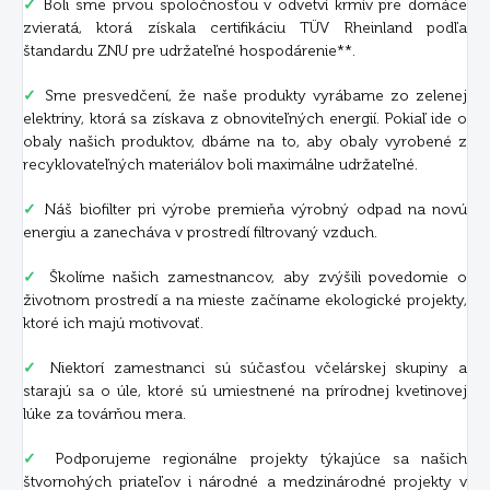
✓
Boli sme prvou spoločnosťou v odvetví krmív pre domáce
zvieratá, ktorá získala certifikáciu TÜV Rheinland podľa
štandardu ZNU pre udržateľné hospodárenie**.
✓
Sme presvedčení, že naše produkty vyrábame zo zelenej
elektriny, ktorá sa získava z obnoviteľných energií. Pokiaľ ide o
obaly našich produktov, dbáme na to, aby obaly vyrobené z
recyklovateľných materiálov boli maximálne udržateľné.
✓
Náš biofilter pri výrobe premieňa výrobný odpad na novú
energiu a zanecháva v prostredí filtrovaný vzduch.
✓
Školíme našich zamestnancov, aby zvýšili povedomie o
životnom prostredí a na mieste začíname ekologické projekty,
ktoré ich majú motivovať.
✓
Niektorí zamestnanci sú súčasťou včelárskej skupiny a
starajú sa o úle, ktoré sú umiestnené na prírodnej kvetinovej
lúke za továrňou mera.
✓
Podporujeme regionálne projekty týkajúce sa našich
štvornohých priateľov i národné a medzinárodné projekty v