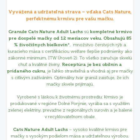
Vyvážená a udržateľná strava – vďaka Cats Nature,
perfektnému krmivu pre vašu mačku.
Granule Cats Nature Adult Lachs
sú
kompletné krmivo
pre dospelé mačky od 12 mesiacov veku.
Obsahujú 85
% živočíšnych bielkovín
*, množstvo čerstvých rýb a
kuracieho mäsa s certifikáciou welfare
(lepšie podmienky ako
zákonné minimum, ITW Úroveň 2)
. To všetko zaručuje skvelú
chuť a kvalitné živiny.
Receptúra je bez obilnín a
pridaného cukru
, je ľahko straviteľná a vhodná aj pre mačky
s citlivým zažíváním. Optimálny tvar granúl zaisťuje, že ich
mačky skvele prijímajú.
Vyrobené s láskou k životnému prostrediu: Krmivo je
produkované v regióne Dolné Porýnie, vyrába sa s využitím
zelenej elektriny, prevažne z regionálnych surovín a je balené
v recyklovateľnom obale.
Cats Nature Adult Lachs
– vysoko kvalitné krmivo pre
mačky s vysokým podielom mäsa a udržateľnou výrobou.