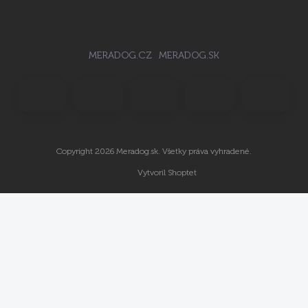
MERADOG.CZ
MERADOG.SK
Copyright 2026
Meradog.sk
. Všetky práva vyhradené.
Vytvoril Shoptet