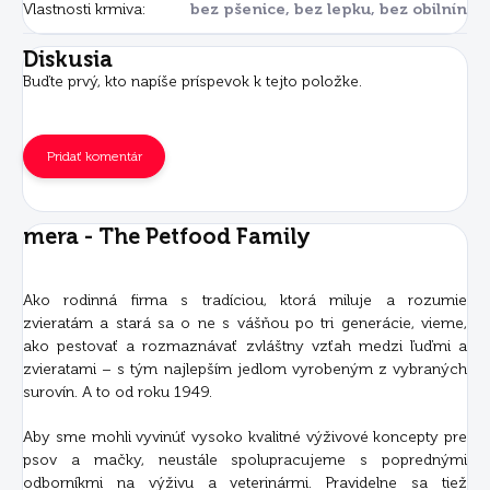
Vlastnosti krmiva
:
bez pšenice, bez lepku, bez obilnín
Diskusia
Buďte prvý, kto napíše príspevok k tejto položke.
Pridať komentár
mera - The Petfood Family
Ako rodinná firma s tradíciou, ktorá miluje a rozumie
zvieratám a stará sa o ne s vášňou po tri generácie, vieme,
ako pestovať a rozmaznávať zvláštny vzťah medzi ľuďmi a
zvieratami – s tým najlepším jedlom vyrobeným z vybraných
surovín. A to od roku 1949.
Aby sme mohli vyvinúť vysoko kvalitné výživové koncepty pre
psov a mačky, neustále spolupracujeme s poprednými
odborníkmi na výživu a veterinármi. Pravidelne sa tiež