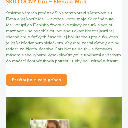
SKUTOČNÝ tím – Elena a Mali
Smieme vám ich predstaviť? Na tomto vreci s krmivom sú
Elena a jej kocúr Mali – dvojica, ktorú spája skutočné puto.
Mali vstúpil do Eleninho života ako mladý kocúrik a svojou
maznavou, no tvrdohlavou povahou okamžite rozjasnil jej
všedné dni. V ťažkých časoch jej bol útechou pre dušu, dnes
je jej každodenným slniečkom. Aby Mali zostal aktívny a plný
radosti zo života, dostáva Cats Nature Adult – s čerstvým
mäsom alebo rybami, vysokokvalitnými surovinami a všetkým,
čo mačací dobrodruhovia potrebujú, aby boli zdraví a šťastní.
Prečítajte si celý príbeh