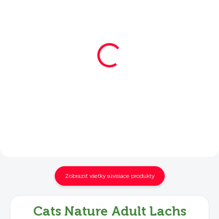
SKLADOM
SKLADOM
Mera Cats Nature
Mera Cats Nature
Adult Lachs 2 kg
Adult Lachs 2x10 kg
€17,90
€120,50
Do košíka
Do košíka
Zobraziť všetky súvisiace produkty
Cats Nature Adult Lachs