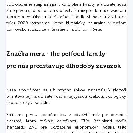
podrobujeme najprísnejším kontrolám kvality a udržateľnosti.
Sme prvou spoločnosťou v odvetví krmív pre domáce zvieratá,
ktorá má certifikáciu udržateľnosti podľa štandardu ZNU a od
roku 2020 vyrábame úplne klimaticky neutrálne v našom
domovskom závode v Kevelaeri na Dolnom Rýne.
Značka mera - the petfood family
pre nás predstavuje dlhodobý záväzok
Naša spoločnosť sa už mnoho rokov zaviazala k filozofii
orientovanej na udržateľnosť s najvyššou kvalitou. Ekologicky,
ekonomicky a sociálne.
Boli sme prvou spoločnosťou v odvetví krmív pre domáce
zvieratá, ktorá získala certifikáciu TÜV Rheinland podľa
štandardu ZNU pre udržateľné ekonomiky*. Vďaka tejto