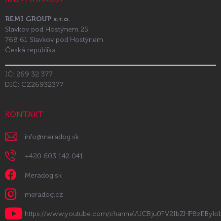
REMI GROUP s.r.o.
Slavkov pod Hostýnem 25
768 61 Slavkov pod Hostýnem
Česká republika
IČ: 269 32 377
DIČ: CZ26932377
KONTAKT
info
@
meradog.sk
+420 603 142 041
Meradog.sk
meradog.cz
https://www.youtube.com/channel/UCBju0FV2IbZHP8zEByl