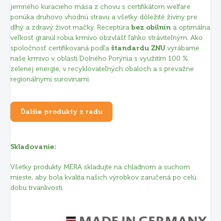
jemného kuracieho mäsa z chovu s certifikátom welfare
ponúka druhovo vhodnú stravu a všetky dôležité živiny pre
dlhý a zdravý život mačky. Receptúra
bez obilnín
a optimálna
veľkosť granúl robia krmivo obzvlášť ľahko stráviteľným. Ako
spoločnosť certifikovaná podľa
štandardu ZNU
vyrábame
naše krmivo v oblasti Dolného Porýnia s využitím 100 %
zelenej energie, v recyklovateľných obaloch a s prevažne
regionálnymi surovinami.
Ďalšie produkty z radu
Skladovanie:
Všetky produkty MERA skladujte na chladnom a suchom
mieste, aby bola kvalita našich výrobkov zaručená po celú
dobu trvanlivosti.