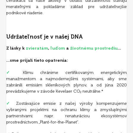
certifikácii sa naše aktivity v oblasti udržateľnosti stávajú
merateľnými a pokladáme základ pre udržateľnejšie
podnikové riadenie.
Udržateľnosť je v našej DNA
Z lásky k
zvieratám
,
ľuďom
a
životnému prostrediu
...
...sme prijali tieto opatrenia:
✓
Klímu chránime certifikovaným energetickým
manažmentom a najmodernejšími systémami, aby sme
zabránili emisiám skleníkových plynov, a od júna 2020
prevádzkujeme v závode Kevelaer CO₂ neutrálne.*
✓
Zostávajúce emisie z našej výroby kompenzujeme
vybranými projektmi na ochranu klímy a zmysluplnými
partnerstvami: napr. renaturáciou ekosystémov
prostredníctvom „Plant-for-the-Planet“.