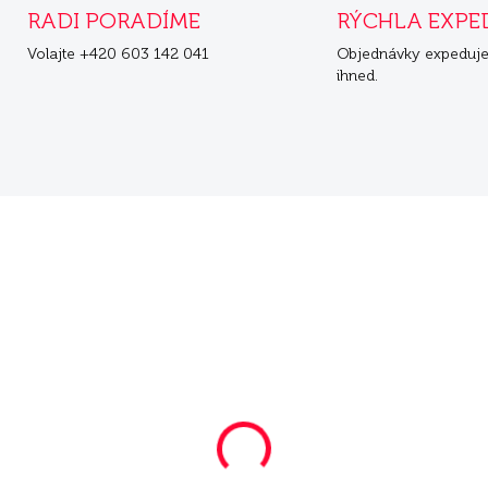
RADI PORADÍME
RÝCHLA EXPE
Volajte +420 603 142 041
Objednávky expeduj
ihned.
KA
NOVINKA
ZA
SKLADOM
SKL
ra Cats Nature
Mera Cats Nature
ult Lachs 10 kg
Adult Lachs 3x10 kg