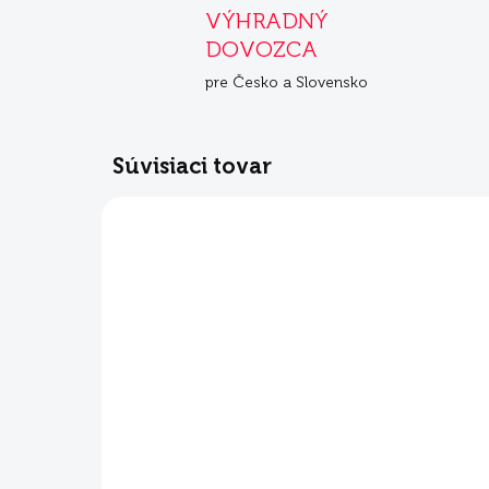
VÝHRADNÝ
DOVOZCA
pre Česko a Slovensko
Súvisiaci tovar
NOVINKA
NOVIN
SKLADOM
Mera Cats Nature
Me
Adult Lachs 2 kg
Ad