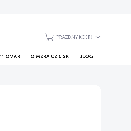
Pravidlá súťaží na sociálnych sieťach
Často kladené otázky
PRÁZDNY KOŠÍK
NÁKUPNÝ
KOŠÍK
 TOVAR
O MERA CZ & SK
BLOG
KONTAKT