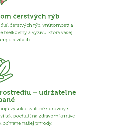
om čerstvých rýb
iel čerstvých rýb, vnútorností a
é bielkoviny a výživu, ktorá vašej
giu a vitalitu.
rostrediu – udržateľne
bané
ujú vysoko kvalitné suroviny s
si tak pochutí na zdravom krmive
 k ochrane našej prírody.