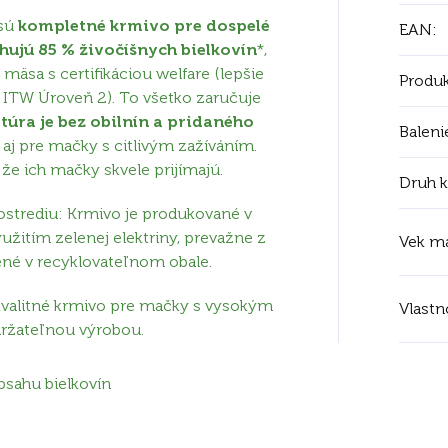
sú
kompletné krmivo pre dospelé
EAN
:
hujú 85 % živočíšnych bielkovín
*,
mäsa s certifikáciou welfare
(lepšie
Produk
ITW Úroveň 2)
. To všetko zaručuje
túra je bez obilnín a pridaného
Baleni
á aj pre mačky s citlivým zažíváním.
 že ich mačky skvele prijímajú.
Druh 
ostrediu: Krmivo je produkované v
yužitím zelenej elektriny, prevažne z
Vek m
lené v recyklovateľnom obale.
valitné krmivo pre mačky s vysokým
Vlastn
ržateľnou výrobou.
bsahu bielkovín