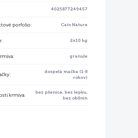
4025877249457
tové porfolio
:
Cats Nature
e
:
2x10 kg
krmiva
:
granule
dospelá mačka (1-8
ačky
:
rokov)
bez pšenice, bez lepku,
osti krmiva
:
bez obilnín