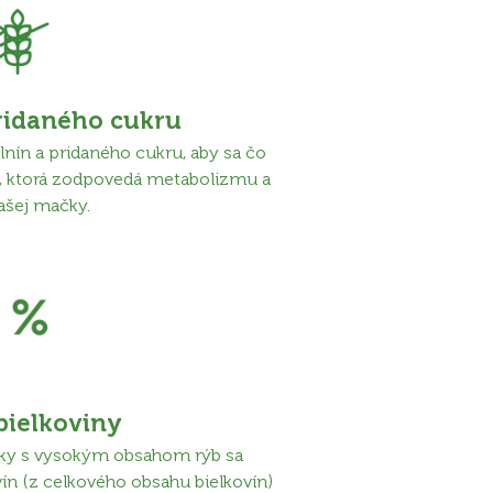
pridaného cukru
nín a pridaného cukru, aby sa čo
ave, ktorá zodpovedá metabolizmu a
ašej mačky.
bielkoviny
čky s vysokým obsahom rýb sa
vín (z celkového obsahu bielkovín)