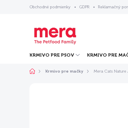
Prejsť
Obchodné podmienky
GDPR
Reklamačný por
na
obsah
KRMIVO PRE PSOV
KRMIVO PRE MA
Domov
Krmivo pre mačky
Mera Cats Nature 
Neohodnotené
Podrobnosti ho
NOVINKA