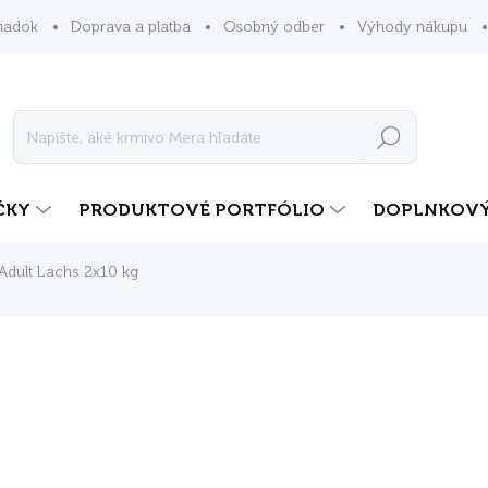
iadok
Doprava a platba
Osobný odber
Výhody nákupu
Hľadať
ČKY
PRODUKTOVÉ PORTFÓLIO
DOPLNKOVÝ
Adult Lachs 2x10 kg
dnotenia
ZNAČKA:
MERA
€120,50
ZADARMO
Jednotková
SKLADOM