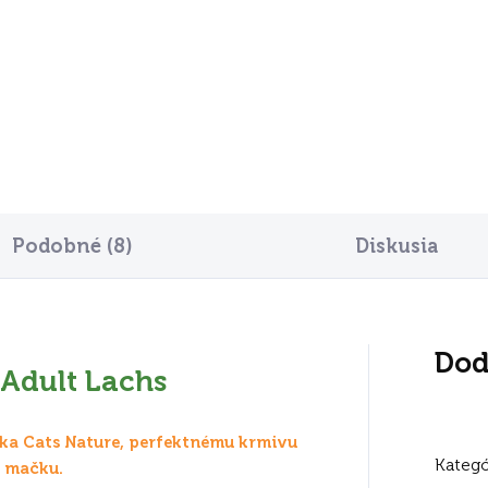
2,40
€174
Do košíka
Do košíka
Podobné (8)
Diskusia
Dod
 Adult Lachs
ka Cats Nature, perfektnému krmivu
Kategó
u mačku.