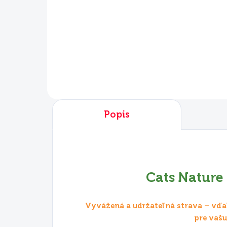
€17,90
€6
Do košíka
Popis
Cats Nature
Vyvážená a udržateľná strava – vďa
pre vaš