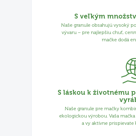
S veľkým množstv
Naše granule obsahujú vysoký pod
vývaru – pre najlepšiu chuť, cenn
mačke dodá ener
S láskou k životnému p
vyrá
Naše granule pre mačky kombin
ekologickou výrobou. Vaša mačka 
a vy aktívne prispievate