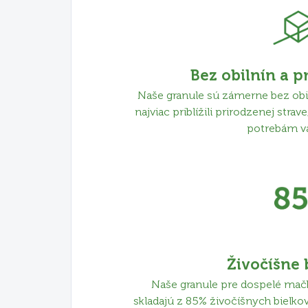
Bez obilnín a 
Naše granule sú zámerne bez obil
najviac priblížili prirodzenej str
potrebám v
Živočíšne 
Naše granule pre dospelé ma
skladajú z 85% živočíšnych bielko