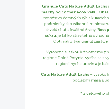
Granule Cats Nature Adult Lachs
mačky od 12 mesiacov veku.
Obsa
množstvo čerstvých rýb a kuracieho 
podmienky ako zákonné minimum, 
skvelú chuť a kvalitné živiny.
Recep
cukru
, je ľahko straviteľná a vhodn
Optimálny tvar granúl zaisťuje,
Vyrobené s láskou k životnému pr
regióne Dolné Porýnie, vyrába sa s v
regionálnych surovín a je ba
Cats Nature Adult Lachs
– vysoko k
podielom mäsa a ud
* z celkového o