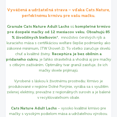
Vyvážená a udržateľná strava – vďaka Cats Nature,
perfektnému krmivu pre vašu mačku.
Granule Cats Nature Adult Lachs
sú
kompletné krmivo
pre dospelé mačky od 12 mesiacov veku.
Obsahujú 85
% živočíšnych bielkovín
*, množstvo čerstvých rýb a
kuracieho mäsa s certifikáciou welfare
(lepšie podmienky ako
zákonné minimum, ITW Úroveň 2)
. To všetko zaručuje skvelú
chuť a kvalitné živiny.
Receptúra je bez obilnín a
pridaného cukru
, je ľahko straviteľná a vhodná aj pre mačky
s citlivým zažíváním. Optimálny tvar granúl zaisťuje, že ich
mačky skvele prijímajú.
Vyrobené s láskou k životnému prostrediu: Krmivo je
produkované v regióne Dolné Porýnie, vyrába sa s využitím
zelenej elektriny, prevažne z regionálnych surovín a je balené
v recyklovateľnom obale.
Cats Nature Adult Lachs
– vysoko kvalitné krmivo pre
mačky s vysokým podielom mäsa a udržateľnou výrobou.