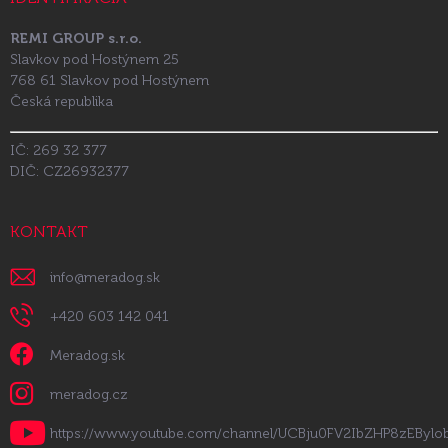
REMI GROUP s.r.o.
Slavkov pod Hostýnem 25
768 61 Slavkov pod Hostýnem
Česká republika
IČ: 269 32 377
DIČ: CZ26932377
KONTAKT
info
@
meradog.sk
+420 603 142 041
Meradog.sk
meradog.cz
https://www.youtube.com/channel/UCBju0FV2IbZHP8zEByl