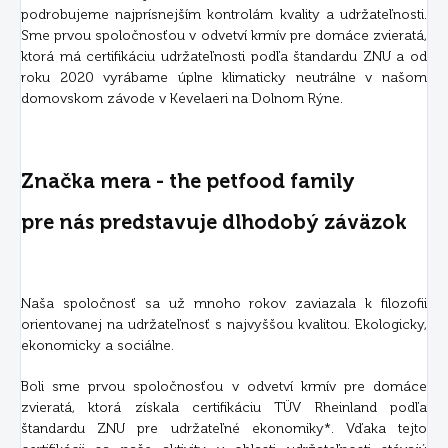
podrobujeme najprísnejším kontrolám kvality a udržateľnosti.
Sme prvou spoločnosťou v odvetví krmív pre domáce zvieratá,
ktorá má certifikáciu udržateľnosti podľa štandardu ZNU a od
roku 2020 vyrábame úplne klimaticky neutrálne v našom
domovskom závode v Kevelaeri na Dolnom Rýne.
Značka mera - the petfood family
pre nás predstavuje dlhodobý záväzok
Naša spoločnosť sa už mnoho rokov zaviazala k filozofii
orientovanej na udržateľnosť s najvyššou kvalitou. Ekologicky,
ekonomicky a sociálne.
Boli sme prvou spoločnosťou v odvetví krmív pre domáce
zvieratá, ktorá získala certifikáciu TÜV Rheinland podľa
štandardu ZNU pre udržateľné ekonomiky*. Vďaka tejto