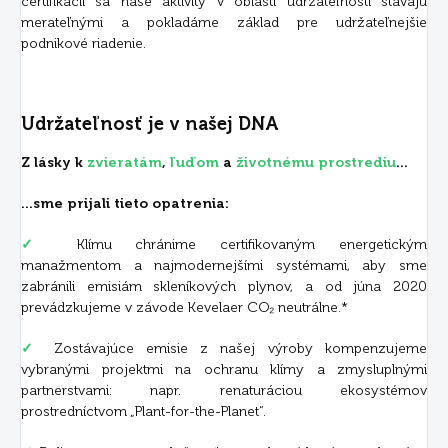
certifikácii sa naše aktivity v oblasti udržateľnosti stávajú
merateľnými a pokladáme základ pre udržateľnejšie
podnikové riadenie.
Udržateľnosť je v našej DNA
Z lásky k
zvieratám
,
ľuďom
a
životnému prostrediu
...
...sme prijali tieto opatrenia:
✓
Klímu chránime certifikovaným energetickým
manažmentom a najmodernejšími systémami, aby sme
zabránili emisiám skleníkových plynov, a od júna 2020
prevádzkujeme v závode Kevelaer CO₂ neutrálne.*
✓
Zostávajúce emisie z našej výroby kompenzujeme
vybranými projektmi na ochranu klímy a zmysluplnými
partnerstvami: napr. renaturáciou ekosystémov
prostredníctvom „Plant-for-the-Planet“.