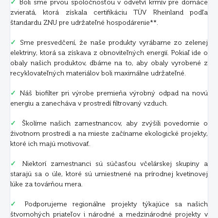
✓
Boli sme prvou spoločnosťou v odvetví krmív pre domáce
zvieratá, ktorá získala certifikáciu TÜV Rheinland podľa
štandardu ZNU pre udržateľné hospodárenie**.
✓
Sme presvedčení, že naše produkty vyrábame zo zelenej
elektriny, ktorá sa získava z obnoviteľných energií. Pokiaľ ide o
obaly našich produktov, dbáme na to, aby obaly vyrobené z
recyklovateľných materiálov boli maximálne udržateľné.
✓
Náš biofilter pri výrobe premieňa výrobný odpad na novú
energiu a zanecháva v prostredí filtrovaný vzduch.
✓
Školíme našich zamestnancov, aby zvýšili povedomie o
životnom prostredí a na mieste začíname ekologické projekty,
ktoré ich majú motivovať.
✓
Niektorí zamestnanci sú súčasťou včelárskej skupiny a
starajú sa o úle, ktoré sú umiestnené na prírodnej kvetinovej
lúke za továrňou mera.
✓
Podporujeme regionálne projekty týkajúce sa našich
štvornohých priateľov i národné a medzinárodné projekty v