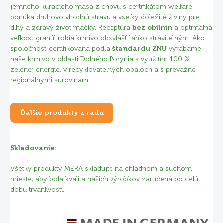
jemného kuracieho mäsa z chovu s certifikátom welfare
ponúka druhovo vhodnú stravu a všetky dôležité živiny pre
dlhý a zdravý život mačky. Receptúra
bez obilnín
a optimálna
veľkosť granúl robia krmivo obzvlášť ľahko stráviteľným. Ako
spoločnosť certifikovaná podľa
štandardu ZNU
vyrábame
naše krmivo v oblasti Dolného Porýnia s využitím 100 %
zelenej energie, v recyklovateľných obaloch a s prevažne
regionálnymi surovinami.
Ďalšie produkty z radu
Skladovanie:
Všetky produkty MERA skladujte na chladnom a suchom
mieste, aby bola kvalita našich výrobkov zaručená po celú
dobu trvanlivosti.