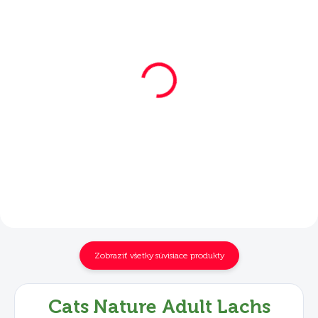
SKLADOM
SKLADOM
Mera Cats Nature
Mera Cats Nature
Adult Lachs 10 kg
Adult Lachs 2x10 kg
€62,40
€120,50
Do košíka
Do košíka
Zobraziť všetky súvisiace produkty
Cats Nature Adult Lachs