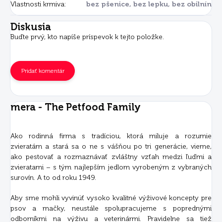
Vlastnosti krmiva
:
bez pšenice, bez lepku, bez obilnín
Diskusia
Buďte prvý, kto napíše príspevok k tejto položke.
Pridať komentár
mera - The Petfood Family
Ako rodinná firma s tradíciou, ktorá miluje a rozumie
zvieratám a stará sa o ne s vášňou po tri generácie, vieme,
ako pestovať a rozmaznávať zvláštny vzťah medzi ľuďmi a
zvieratami – s tým najlepším jedlom vyrobeným z vybraných
surovín. A to od roku 1949.
Aby sme mohli vyvinúť vysoko kvalitné výživové koncepty pre
psov a mačky, neustále spolupracujeme s poprednými
odborníkmi na výživu a veterinármi. Pravidelne sa tiež