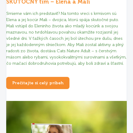
SKUTOČNÝ tím – Elena a Mali
Smieme vám ich predstaviť? Na tomto vreci s krmivom sú
Elena a jej kocúr Mali – dvojica, ktorú spája skutočné puto.
Mali vstúpil do Eleninho života ako mladý kocúrik a svojou
maznavou, no tvrdohlavou povahou okamžite rozjasnil jej
všedné dni. V ťažkých časoch jej bol útechou pre dušu, dnes
je jej každodenným slniečkom. Aby Mali zostal aktívny a plný
radosti zo života, dostáva Cats Nature Adult – s čerstvým
mäsom alebo rybami, vysokokvalitnými surovinami a všetkým,
čo mačací dobrodruhovia potrebujú, aby boli zdraví a šťastní.
Prečítajte si celý príbeh