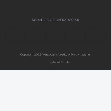
MERADOG.CZ
MERADOG.SK
Copyright 2026
Meradog.sk
. Všetky práva vyhradené.
Vytvoril Shoptet