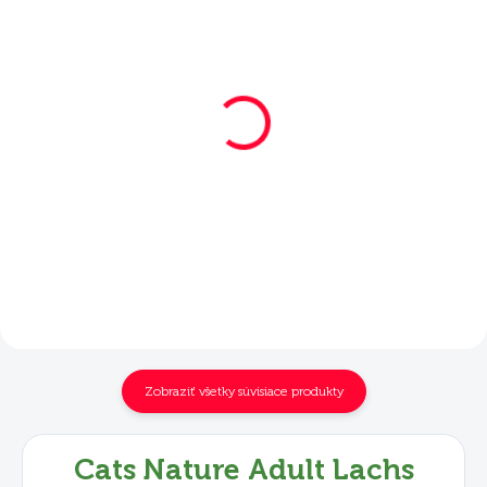
SKLADOM
SKLADOM
Mera Cats Nature
Mera Cats Nature
Adult Lachs 2 kg
Adult Lachs 10 kg
€17,90
€62,40
Do košíka
Do košíka
Zobraziť všetky súvisiace produkty
Cats Nature Adult Lachs