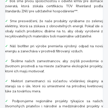
✓
Boli sme prvou spoločnosťou v odvetví krmív pre domáce
zvieratá, ktorá získala certifikáciu TÜV Rheinland podľa
štandardu ZNU pre udržateľné hospodárenie**.
✓
Sme presvedčení, že naše produkty vyrábame zo zelenej
elektriny, ktorá sa získava z obnoviteľných energií. Pokiaľ ide o
obaly našich produktov, dbáme na to, aby obaly vyrobené z
recyklovateľných materiálov boli maximálne udržateľné.
✓
Náš biofilter pri výrobe premieňa výrobný odpad na novú
energiu a zanecháva v prostredí filtrovaný vzduch.
✓
Školíme našich zamestnancov, aby zvýšili povedomie o
životnom prostredí a na mieste začíname ekologické projekty,
ktoré ich majú motivovať.
✓
Niektorí zamestnanci sú súčasťou včelárskej skupiny a
starajú sa o úle, ktoré sú umiestnené na prírodnej kvetinovej
lúke za továrňou mera.
✓
Podporujeme regionálne projekty týkajúce sa našich
štvornohých priateľov i národné a medzinárodné projekty v