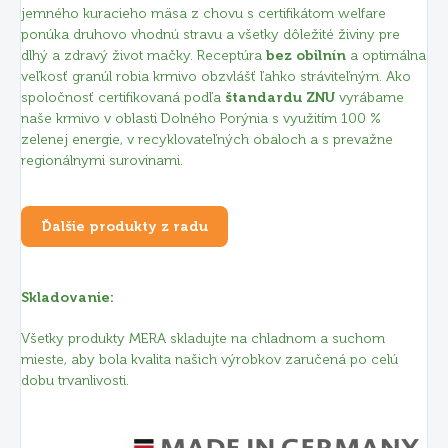
jemného kuracieho mäsa z chovu s certifikátom welfare
ponúka druhovo vhodnú stravu a všetky dôležité živiny pre
dlhý a zdravý život mačky. Receptúra
bez obilnín
a optimálna
veľkosť granúl robia krmivo obzvlášť ľahko stráviteľným. Ako
spoločnosť certifikovaná podľa
štandardu ZNU
vyrábame
naše krmivo v oblasti Dolného Porýnia s využitím 100 %
zelenej energie, v recyklovateľných obaloch a s prevažne
regionálnymi surovinami.
Ďalšie produkty z radu
Skladovanie:
Všetky produkty MERA skladujte na chladnom a suchom
mieste, aby bola kvalita našich výrobkov zaručená po celú
dobu trvanlivosti.