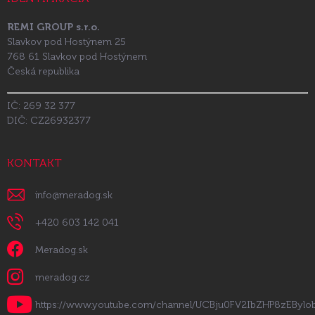
REMI GROUP s.r.o.
Slavkov pod Hostýnem 25
768 61 Slavkov pod Hostýnem
Česká republika
IČ: 269 32 377
DIČ: CZ26932377
KONTAKT
info
@
meradog.sk
+420 603 142 041
Meradog.sk
meradog.cz
https://www.youtube.com/channel/UCBju0FV2IbZHP8zEByl