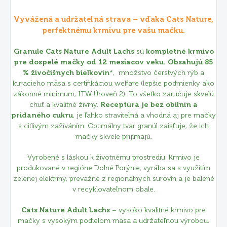
Vyvážená a udržateľná strava – vďaka Cats Nature,
perfektnému krmivu pre vašu mačku.
Granule Cats Nature Adult Lachs
sú
kompletné krmivo
pre dospelé mačky od 12 mesiacov veku.
Obsahujú 85
% živočíšnych bielkovín
*, množstvo čerstvých rýb a
kuracieho mäsa s certifikáciou welfare
(lepšie podmienky ako
zákonné minimum, ITW Úroveň 2)
. To všetko zaručuje skvelú
chuť a kvalitné živiny.
Receptúra je bez obilnín a
pridaného cukru
, je ľahko straviteľná a vhodná aj pre mačky
s citlivým zažíváním. Optimálny tvar granúl zaisťuje, že ich
mačky skvele prijímajú.
Vyrobené s láskou k životnému prostrediu: Krmivo je
produkované v regióne Dolné Porýnie, vyrába sa s využitím
zelenej elektriny, prevažne z regionálnych surovín a je balené
v recyklovateľnom obale.
Cats Nature Adult Lachs
– vysoko kvalitné krmivo pre
mačky s vysokým podielom mäsa a udržateľnou výrobou.