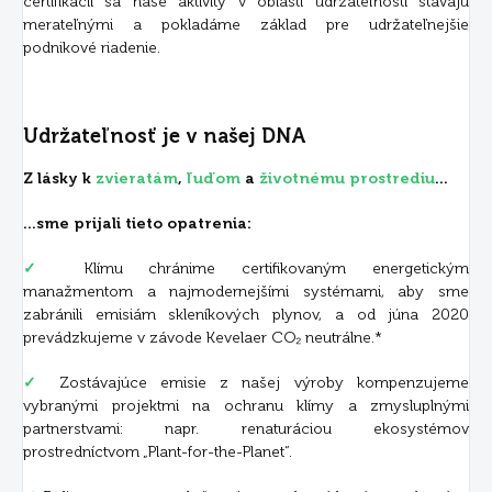
certifikácii sa naše aktivity v oblasti udržateľnosti stávajú
merateľnými a pokladáme základ pre udržateľnejšie
podnikové riadenie.
Udržateľnosť je v našej DNA
Z lásky k
zvieratám
,
ľuďom
a
životnému prostrediu
...
...sme prijali tieto opatrenia:
✓
Klímu chránime certifikovaným energetickým
manažmentom a najmodernejšími systémami, aby sme
zabránili emisiám skleníkových plynov, a od júna 2020
prevádzkujeme v závode Kevelaer CO₂ neutrálne.*
✓
Zostávajúce emisie z našej výroby kompenzujeme
vybranými projektmi na ochranu klímy a zmysluplnými
partnerstvami: napr. renaturáciou ekosystémov
prostredníctvom „Plant-for-the-Planet“.