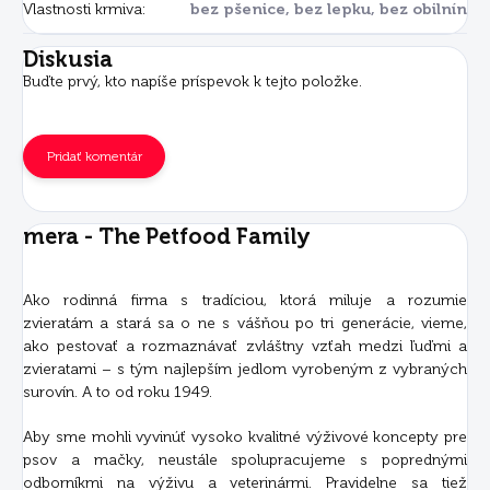
Vlastnosti krmiva
:
bez pšenice, bez lepku, bez obilnín
Diskusia
Buďte prvý, kto napíše príspevok k tejto položke.
Pridať komentár
mera - The Petfood Family
Ako rodinná firma s tradíciou, ktorá miluje a rozumie
zvieratám a stará sa o ne s vášňou po tri generácie, vieme,
ako pestovať a rozmaznávať zvláštny vzťah medzi ľuďmi a
zvieratami – s tým najlepším jedlom vyrobeným z vybraných
surovín. A to od roku 1949.
Aby sme mohli vyvinúť vysoko kvalitné výživové koncepty pre
psov a mačky, neustále spolupracujeme s poprednými
odborníkmi na výživu a veterinármi. Pravidelne sa tiež