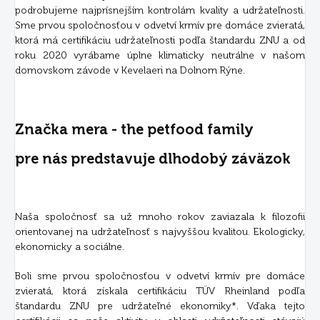
podrobujeme najprísnejším kontrolám kvality a udržateľnosti.
Sme prvou spoločnosťou v odvetví krmív pre domáce zvieratá,
ktorá má certifikáciu udržateľnosti podľa štandardu ZNU a od
roku 2020 vyrábame úplne klimaticky neutrálne v našom
domovskom závode v Kevelaeri na Dolnom Rýne.
Značka mera - the petfood family
pre nás predstavuje dlhodobý záväzok
Naša spoločnosť sa už mnoho rokov zaviazala k filozofii
orientovanej na udržateľnosť s najvyššou kvalitou. Ekologicky,
ekonomicky a sociálne.
Boli sme prvou spoločnosťou v odvetví krmív pre domáce
zvieratá, ktorá získala certifikáciu TÜV Rheinland podľa
štandardu ZNU pre udržateľné ekonomiky*. Vďaka tejto