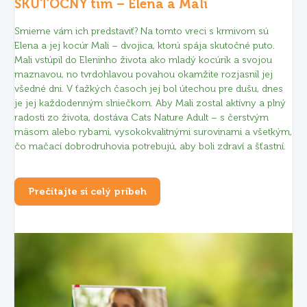
SKUTOČNÝ tím – Elena a Mali
Smieme vám ich predstaviť? Na tomto vreci s krmivom sú
Elena a jej kocúr Mali – dvojica, ktorú spája skutočné puto.
Mali vstúpil do Eleninho života ako mladý kocúrik a svojou
maznavou, no tvrdohlavou povahou okamžite rozjasnil jej
všedné dni. V ťažkých časoch jej bol útechou pre dušu, dnes
je jej každodenným slniečkom. Aby Mali zostal aktívny a plný
radosti zo života, dostáva Cats Nature Adult – s čerstvým
mäsom alebo rybami, vysokokvalitnými surovinami a všetkým,
čo mačací dobrodruhovia potrebujú, aby boli zdraví a šťastní.
Prečítajte si celý príbeh