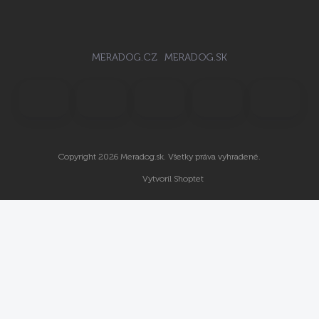
MERADOG.CZ
MERADOG.SK
Copyright 2026
Meradog.sk
. Všetky práva vyhradené.
Vytvoril Shoptet