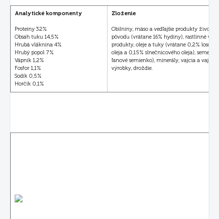
Analytické komponenty
Zloženie
Proteíny 32%
Obilniny, mäso a vedľajšie produkty živočíš
Obsah tuku 14,5%
pôvodu (vrátane 16% hydiny), rastlinné vedľa
Hrubá vláknina 4%
produkty, oleje a tuky (vrátane 0,2% lososo
Hrubý popol 7%
oleja a 0,15% slnečnicového oleja), semená
Vápnik 1,2%
ľanové semienko), minerály, vajcia a vaječn
Fosfor 1,1%
výrobky, droždie.
Sodík 0,5%
Horčík 0,1%