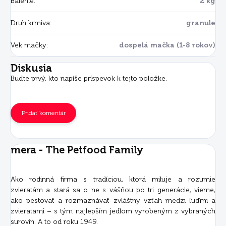
Balenie
:
2 kg
Druh krmiva
:
granule
Vek mačky
:
dospelá mačka (1-8 rokov)
Diskusia
Buďte prvý, kto napíše príspevok k tejto položke.
Pridať komentár
mera - The Petfood Family
Ako rodinná firma s tradíciou, ktorá miluje a rozumie
zvieratám a stará sa o ne s vášňou po tri generácie, vieme,
ako pestovať a rozmaznávať zvláštny vzťah medzi ľuďmi a
zvieratami – s tým najlepším jedlom vyrobeným z vybraných
surovín. A to od roku 1949.