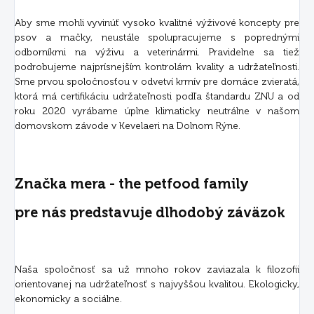
Aby sme mohli vyvinúť vysoko kvalitné výživové koncepty pre
psov a mačky, neustále spolupracujeme s poprednými
odborníkmi na výživu a veterinármi. Pravidelne sa tiež
podrobujeme najprísnejším kontrolám kvality a udržateľnosti.
Sme prvou spoločnosťou v odvetví krmív pre domáce zvieratá,
ktorá má certifikáciu udržateľnosti podľa štandardu ZNU a od
roku 2020 vyrábame úplne klimaticky neutrálne v našom
domovskom závode v Kevelaeri na Dolnom Rýne.
Značka mera - the petfood family
pre nás predstavuje dlhodobý záväzok
Naša spoločnosť sa už mnoho rokov zaviazala k filozofii
orientovanej na udržateľnosť s najvyššou kvalitou. Ekologicky,
ekonomicky a sociálne.