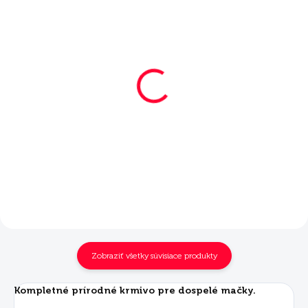
SKLADOM
SKLADOM
Mera Exklusiv Classic
Mera Exklusiv Classic
Cat Geflügel 20 kg
Cat Geflügel 2x10 kg
€67,60
€77
Do košíka
Do košíka
Zobraziť všetky súvisiace produkty
Kompletné prírodné krmivo pre dospelé mačky.