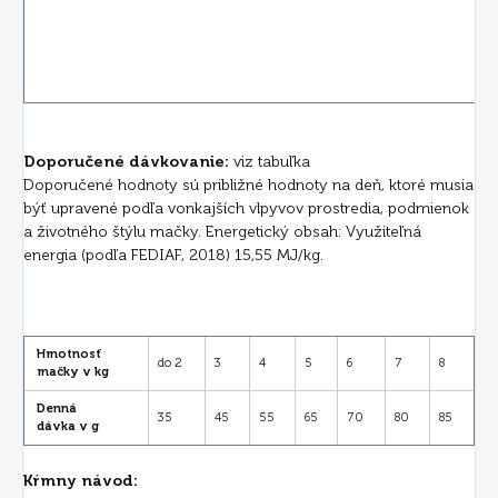
Doporučené dávkovanie:
viz tabuľka
Doporučené hodnoty sú približné hodnoty na deň, ktoré musia
býť upravené podľa vonkajších vlpyvov prostredia, podmienok
a životného štýlu mačky. Energetický obsah: Využiteľná
energia (podľa FEDIAF, 2018) 15,55 MJ/kg.
Hmotnosť
do 2
3
4
5
6
7
8
mačky v kg
Denná
35
45
55
65
70
80
85
dávka v g
Kŕmny návod: