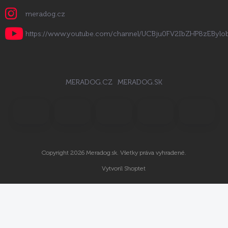
meradog.cz
https://www.youtube.com/channel/UCBju0FV2IbZHP8zEByl
MERADOG.CZ
MERADOG.SK
Copyright 2026
Meradog.sk
. Všetky práva vyhradené.
Vytvoril Shoptet