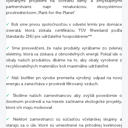
vybranými projektmi na ochranu klímy a zmysluplnými
partnerstvami: napr. renaturáciou ekosystémov
prostredníctvom „Plant-for-the-Planet“.
✓
Boli sme prvou spoločnosťou v odvetví krmív pre domáce
zvieratá, ktorá získala certifikáciu TÜV Rheinland podľa
štandardu ZNU pre udržateľné hospodárenie**.
✓
Sme presvedčení, že naše produkty vyrábame zo zelenej
elektriny, ktorá sa získava z obnoviteľných energií. Pokiaľ ide o
obaly našich produktov, dbáme na to, aby obaly vyrobené z
recyklovateľných materiálov boli maximálne udržateľné.
✓
Náš biofilter pri výrobe premieňa výrobný odpad na novú
energiu a zanecháva v prostredí filtrovaný vzduch.
✓
Školíme našich zamestnancov, aby zvýšili povedomie o
životnom prostredí a na mieste začíname ekologické projekty,
ktoré ich majú motivovať.
✓
Niektorí zamestnanci sú súčasťou včelárskej skupiny a
starajú sa o úle, ktoré sú umiestnené na prírodnej kvetinovej