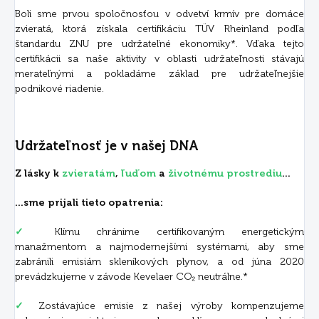
Boli sme prvou spoločnosťou v odvetví krmív pre domáce
zvieratá, ktorá získala certifikáciu TÜV Rheinland podľa
štandardu ZNU pre udržateľné ekonomiky*. Vďaka tejto
certifikácii sa naše aktivity v oblasti udržateľnosti stávajú
merateľnými a pokladáme základ pre udržateľnejšie
podnikové riadenie.
Udržateľnosť je v našej DNA
Z lásky k
zvieratám
,
ľuďom
a
životnému prostrediu
...
...sme prijali tieto opatrenia:
✓
Klímu chránime certifikovaným energetickým
manažmentom a najmodernejšími systémami, aby sme
zabránili emisiám skleníkových plynov, a od júna 2020
prevádzkujeme v závode Kevelaer CO₂ neutrálne.*
✓
Zostávajúce emisie z našej výroby kompenzujeme