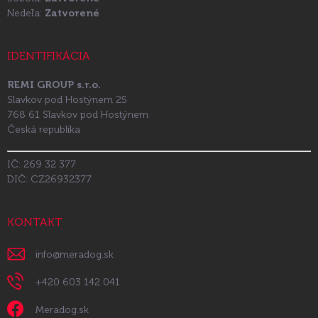
Nedeľa:
Zatvorené
IDENTIFIKÁCIA
REMI GROUP s.r.o.
Slavkov pod Hostýnem 25
768 61 Slavkov pod Hostýnem
Česká republika
IČ: 269 32 377
DIČ: CZ26932377
KONTAKT
info
@
meradog.sk
+420 603 142 041
Meradog.sk