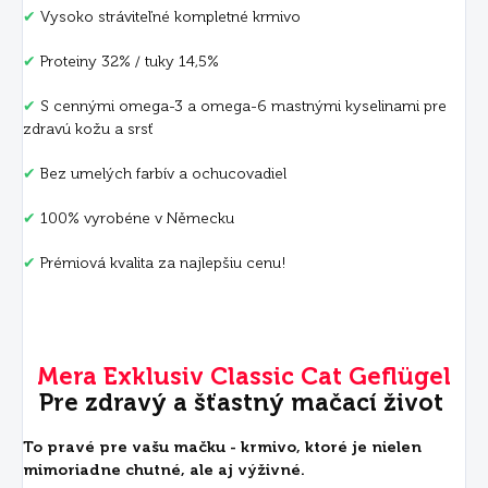
✔
Vysoko stráviteľné kompletné krmivo
✔
Proteiny 32% / tuky 14,5%
✔
S cennými omega-3 a omega-6 mastnými kyselinami pre
zdravú kožu a srsť
✔
Bez umelých farbív a ochucovadiel
✔
100% vyrobéne v Německu
✔
Prémiová kvalita za najlepšiu cenu!
Mera Exklusiv Classic Cat Geflügel
Pre zdravý a šťastný mačací život
To pravé pre vašu mačku - krmivo, ktoré je nielen
mimoriadne chutné, ale aj výživné.