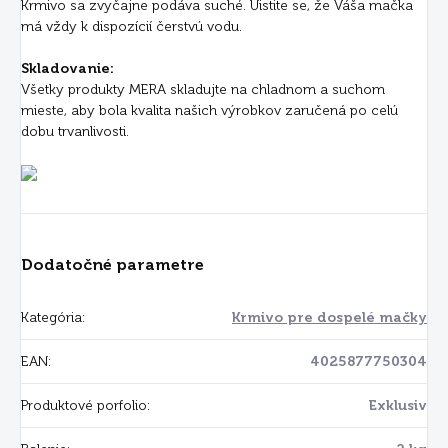
Krmivo sa zvyčajne podáva suché. Uistite se, že Váša mačka
má vždy k dispozícií čerstvú vodu.
Skladovanie:
Všetky produkty MERA skladujte na chladnom a suchom
mieste, aby bola kvalita našich výrobkov zaručená po celú
dobu trvanlivosti.
Dodatočné parametre
Kategória
:
Krmivo pre dospelé mačky
EAN
:
4025877750304
Produktové porfolio
:
Exklusiv