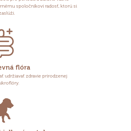
rnému spoločníkovi radosť, ktorú si
zaslúži.
evná flóra
ť udržiavať zdravie prirodzenej
ikroflóry.