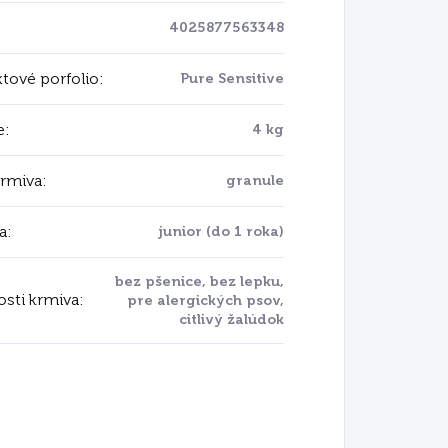
4025877563348
tové porfolio
:
Pure Sensitive
e
:
4 kg
krmiva
:
granule
a
:
junior (do 1 roka)
bez pšenice, bez lepku,
osti krmiva
:
pre alergických psov,
citlivý žalúdok