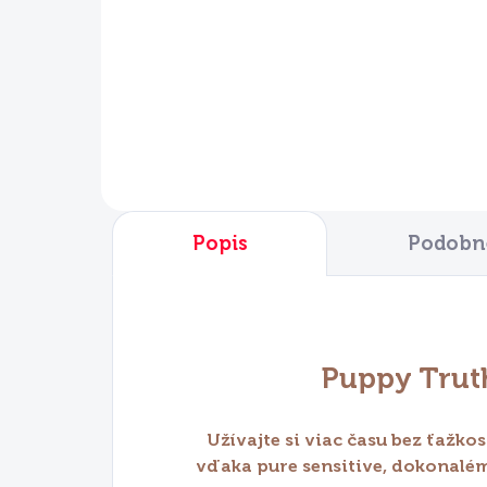
€8,75
€5
Do košíka
Popis
Podobné
Puppy Trut
Užívajte si viac času bez ťažko
vďaka pure sensitive, dokonalém