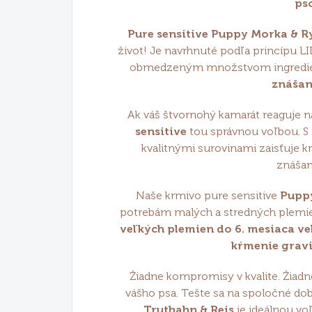
ps
Pure sensitive Puppy Morka & R
život! Je navrhnuté podľa princípu LI
obmedzeným množstvom ingredien
znášan
Ak váš štvornohý kamarát reaguje n
sensitive
tou správnou voľbou. S 
kvalitnými surovinami zaisťuje k
znášan
Naše krmivo pure sensitive
Pupp
potrebám malých a stredných plemi
veľkých plemien do 6. mesiaca v
kŕmenie gravi
Žiadne kompromisy v kvalite. Žiad
vášho psa. Tešte sa na spoločné do
Truthahn & Reis
je ideálnou vo