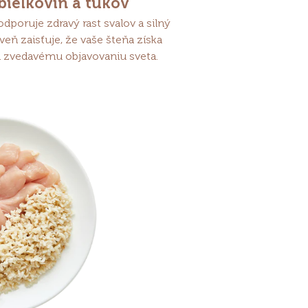
ielkovín a tukov
dporuje zdravý rast svalov a silný
eň zaisťuje, že vaše šteňa získa
a zvedavému objavovaniu sveta.