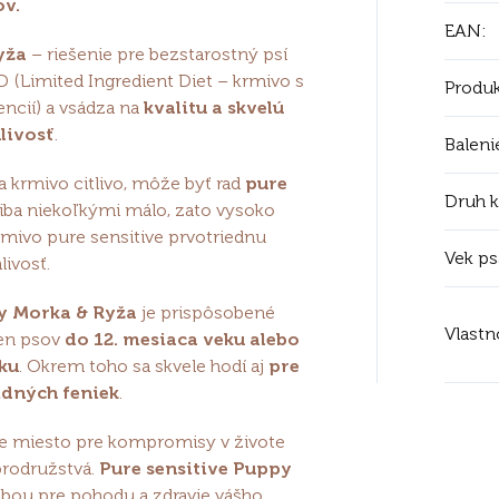
ov.
EAN
:
yža
– riešenie pre bezstarostný psí
D (Limited Ingredient Diet – krmivo s
Produk
cií) a vsádza na
kvalitu a skvelú
livosť
.
Baleni
a krmivo citlivo, môže byť rad
pure
Druh 
iba niekoľkými málo, zato vysoko
rmivo pure sensitive prvotriednu
Vek ps
livosť.
y Morka & Ryža
je prispôsobené
Vlastn
en psov
do 12. mesiaca veku alebo
eku
. Okrem toho sa skvele hodí aj
pre
dných feniek
.
ne miesto pre kompromisy v živote
brodružstvá.
Pure sensitive Puppy
ľbou pre pohodu a zdravie vášho