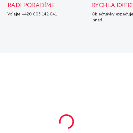
RADI PORADÍME
RÝCHLA EXPE
Volajte +420 603 142 041
Objednávky expeduj
ihned.
ZA
SKLADOM
SKL
ra Pure Sensitive
Mera Pure Sensitive
Puppy 12,5 kg
Puppy 2x12,5 kg