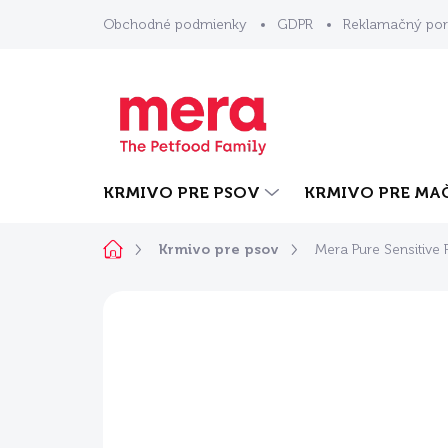
Prejsť
Obchodné podmienky
GDPR
Reklamačný por
na
obsah
KRMIVO PRE PSOV
KRMIVO PRE MA
Domov
Krmivo pre psov
Mera Pure Sensitive 
Neohodnotené
Podrobnosti ho