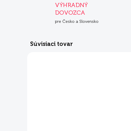
VÝHRADNÝ
DOVOZCA
pre Česko a Slovensko
Súvisiaci tovar
SKLADOM
Mera Pure Sensitive
Me
Puppy 1 kg