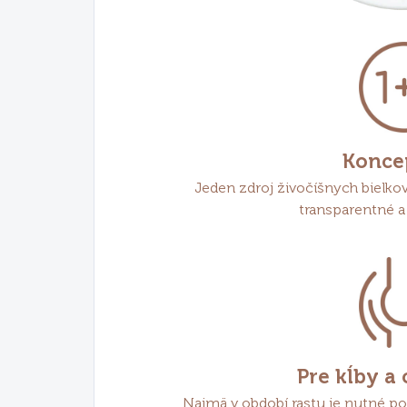
Konce
Jeden zdroj živočíšnych bielkov
transparentné a
Pre kĺby a
Najmä v období rastu je nutné po