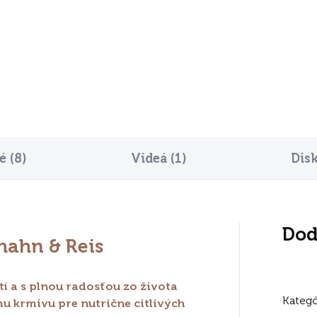
8
€112
Do košíka
Do košíka
 (8)
Videá (1)
Dis
Dod
hahn & Reis
stí a s plnou radosťou zo života
Kategó
u krmivu pre nutrične citlivých