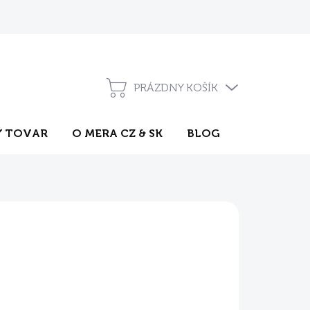
Pravidlá súťaží na sociálnych sieťach
Často kladené otázky
PRÁZDNY KOŠÍK
NÁKUPNÝ
KOŠÍK
 TOVAR
O MERA CZ & SK
BLOG
KONTAKT