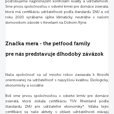
podrobujeme najprísnejším kontrolám kvality a udržateľnosti.
Sme prvou spoločnosťou v odvetví krmív pre domáce zvieratá,
ktorá má certifikáciu udržateľnosti podľa štandardu ZNU a od
roku 2020 vyrábame úplne klimaticky neutrálne v našom
domovskom závode v Kevelaeri na Dolnom Rýne.
Značka mera - the petfood family
pre nás predstavuje dlhodobý záväzok
Naša spoločnosť sa už mnoho rokov zaviazala k filozofii
orientovanej na udržateľnosť s najvyššou kvalitou. Ekologicky,
ekonomicky a sociálne.
Boli sme prvou spoločnosťou v odvetví krmív pre domáce
zvieratá, ktorá získala certifikáciu TÜV Rheinland podľa
štandardu ZNU pre udržateľné ekonomiky*. Vďaka tejto
certifikácii sa naše aktivity v oblasti udržateľnosti stávajú