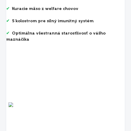
✔
Kuracie mäso z welfare chovov
✔
S kolostrom pre silný imunitný systém
✔
O
ptimálna všestranná starostlivosť o vášho
maznáčika