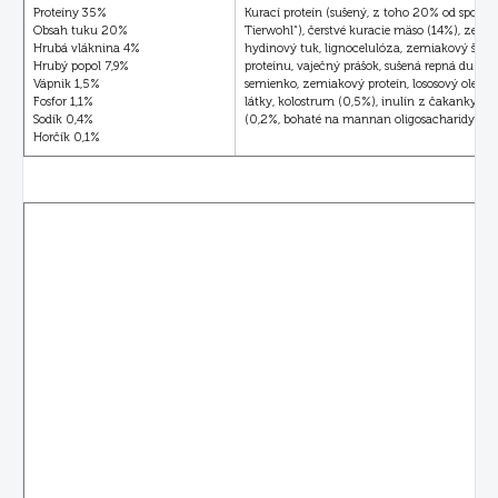
Proteíny 35%
Kurací proteín (sušený, z toho 20% od spoločno
Obsah tuku 20%
Tierwohl“), čerstvé kuracie mäso (14%), zemia
Hrubá vláknina 4%
hydinový tuk, lignocelulóza, zemiakový škro
Hrubý popol 7,9%
proteínu, vaječný prášok, sušená repná dužin
Vápnik 1,5%
semienko, zemiakový proteín, lososový olej, s
Fosfor 1,1%
látky, kolostrum (0,5%), inulín z čakanky, b
Sodík 0,4%
(0,2%, bohaté na mannan oligosacharidy a b
Horčík 0,1%