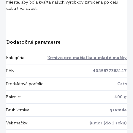
mieste, aby bola kvalita našich výrobkov zaručená po celú
dobu trvanlivosti.
Dodatočné parametre
Kategória
:
Krmivo pre mačiatka a mladé mačky
EAN
:
4025877382147
Produktové porfolio
:
Cats
Balenie
:
400 g
Druh krmiva
:
granule
Vek mačky
:
junior (do 1 roku)