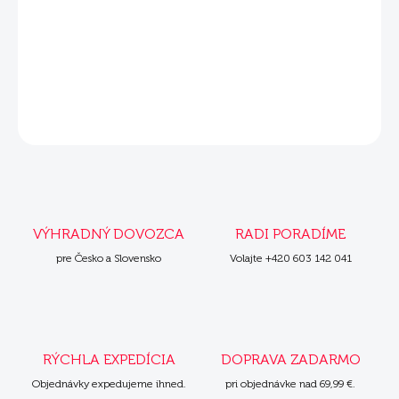
−
+
Pridať do košíka
DETAILNÉ INFORMÁCIE
OPÝTAŤ SA
VÝHRADNÝ DOVOZCA
RADI PORADÍME
pre Česko a Slovensko
Volajte +420 603 142 041
RÝCHLA EXPEDÍCIA
DOPRAVA ZADARMO
Objednávky expedujeme ihned.
pri objednávke nad 69,99 €.