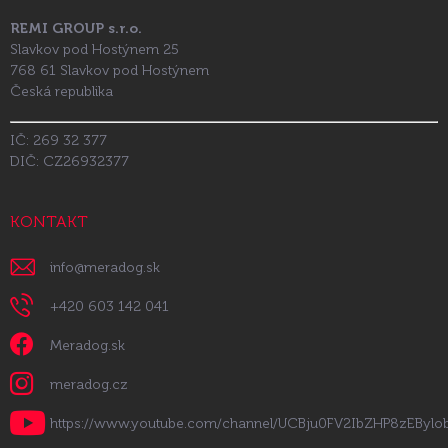
REMI GROUP s.r.o.
Slavkov pod Hostýnem 25
768 61 Slavkov pod Hostýnem
Česká republika
IČ: 269 32 377
DIČ: CZ26932377
KONTAKT
info
@
meradog.sk
+420 603 142 041
Meradog.sk
meradog.cz
https://www.youtube.com/channel/UCBju0FV2IbZHP8zEByl