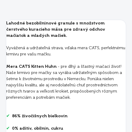
Lahodné bezobilninové granule s množstvom
čerstvého kuracieho mäsa pre zdravý odchov
mačiatok a mladých mačiek.
Vyvážená a udržateľná strava, vďaka mera CATS, perfektnému
krmivu pre vašu mačku.
Mera CATS Kitten Huhn
- pre dlhý a šťastný mačací život!
Naše krmivo pre mačky sa vyrába udržateľným spôsobom a
šetrne k životnému prostrediu v Nemecku. Ponúka nielen
najvyššiu kvalitu, ale aj neodolateľnú chuť prostredníctvom
rôznych tvarov a veľkostí krokiet, prispôsobených rôznym
preferenciám a potrebám mačiek.
✔
86% živočíšnych bielkovín
✔
0
% aditív, obilnín, cukru