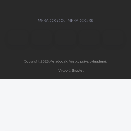
MERADOG.CZ
MERADOG.SK
Copyright 2026
Meradog.sk
. Všetky práva vyhradené.
Vytvoril Shoptet