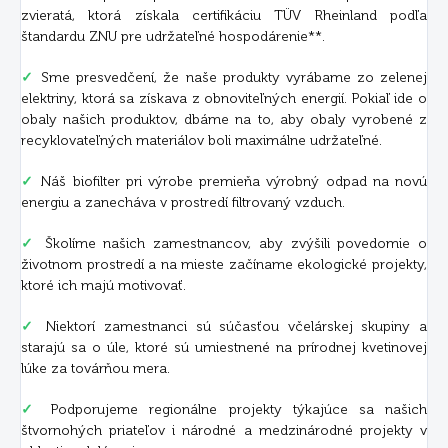
zvieratá, ktorá získala certifikáciu TÜV Rheinland podľa
štandardu ZNU pre udržateľné hospodárenie**.
✓
Sme presvedčení, že naše produkty vyrábame zo zelenej
elektriny, ktorá sa získava z obnoviteľných energií. Pokiaľ ide o
obaly našich produktov, dbáme na to, aby obaly vyrobené z
recyklovateľných materiálov boli maximálne udržateľné.
✓
Náš biofilter pri výrobe premieňa výrobný odpad na novú
energiu a zanecháva v prostredí filtrovaný vzduch.
✓
Školíme našich zamestnancov, aby zvýšili povedomie o
životnom prostredí a na mieste začíname ekologické projekty,
ktoré ich majú motivovať.
✓
Niektorí zamestnanci sú súčasťou včelárskej skupiny a
starajú sa o úle, ktoré sú umiestnené na prírodnej kvetinovej
lúke za továrňou mera.
✓
Podporujeme regionálne projekty týkajúce sa našich
štvornohých priateľov i národné a medzinárodné projekty v