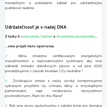
merateľnými a pokladáme základ pre udržateľnejšie
podnikové riadenie.
Udržateľnosť je v našej DNA
Z lásky k
zvieratám
,
ľuďom
a
životnému prostrediu
...
...sme prijali tieto opatrenia:
✓
Klímu chránime certifikovaným energetickým
manažmentom a najmodernejšími systémami, aby sme
zabránili emisiám skleníkových plynov, a od júna 2020
prevádzkujeme v závode Kevelaer CO₂ neutrálne.*
✓
Zostávajúce emisie z našej výroby kompenzujeme
vybranými projektmi na ochranu klímy a zmysluplnými
partnerstvami: napr. renaturáciou ekosystémov
prostredníctvom „Plant-for-the-Planet“.
✓
Boli sme prvou spoločnosťou v odvetví krmív pre domáce