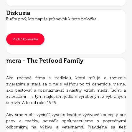
Diskusia
Buďte prvý, kto napíše príspevok k tejto položke.
Pridať komentár
mera - The Petfood Family
Ako rodinná firma s tradíciou, ktorá miluje a rozumie
zvieratám a stará sa o ne s vášňou po tri generácie, vieme,
ako pestovať a rozmaznávať zvláštny vzťah medzi ľuďmi a
zvieratami – s tým najlepším jedlom vyrobeným z vybraných
surovín. A to od roku 1949.
Aby sme mohli vyvinúť vysoko kvalitné výživové koncepty pre
psov a mačky, neustále spolupracujeme s poprednými
odborníkmi na výživu a veterinármi. Pravidelne sa tiež