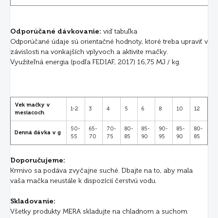
Odporúčané dávkovanie:
viď tabuľka
Odporúčané údaje sú orientačné hodnoty, ktoré treba upraviť v
závislosti na vonkajších vplyvoch a aktivite mačky.
Využiteľná energia (podľa FEDIAF, 2017) 16,75 MJ / kg.
Vek mačky v
1-2
3
4
5
6
8
10
12
mesiacoch
50-
65-
70-
80-
85-
90-
85-
80-
Denná dávka v g
55
70
75
85
90
95
90
85
Doporučujeme:
Krmivo sa podáva zvyčajne suché. Dbajte na to, aby mala
vaša mačka neustále k dispozícií čerstvú vodu.
Skladovanie:
Všetky produkty MERA skladujte na chladnom a suchom