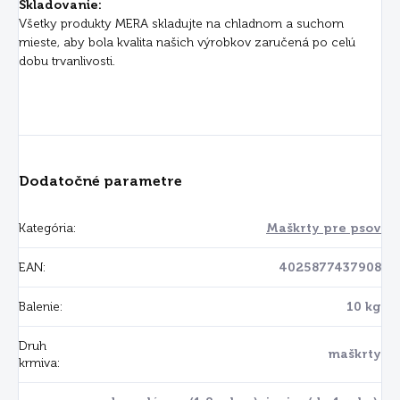
Skladovanie:
Všetky produkty MERA skladujte na chladnom a suchom
mieste, aby bola kvalita našich výrobkov zaručená po celú
dobu trvanlivosti.
Dodatočné parametre
Kategória
:
Maškrty pre psov
EAN
:
4025877437908
Balenie
:
10 kg
Druh
maškrty
krmiva
: