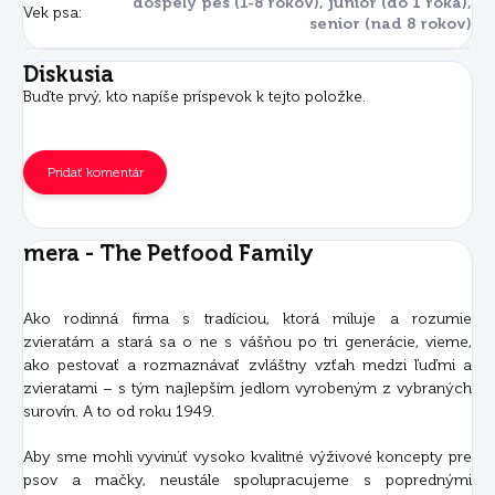
dospelý pes (1-8 rokov), junior (do 1 roka),
Vek psa
:
senior (nad 8 rokov)
Diskusia
Buďte prvý, kto napíše príspevok k tejto položke.
Pridať komentár
mera - The Petfood Family
Ako rodinná firma s tradíciou, ktorá miluje a rozumie
zvieratám a stará sa o ne s vášňou po tri generácie, vieme,
ako pestovať a rozmaznávať zvláštny vzťah medzi ľuďmi a
zvieratami – s tým najlepším jedlom vyrobeným z vybraných
surovín. A to od roku 1949.
Aby sme mohli vyvinúť vysoko kvalitné výživové koncepty pre
psov a mačky, neustále spolupracujeme s poprednými