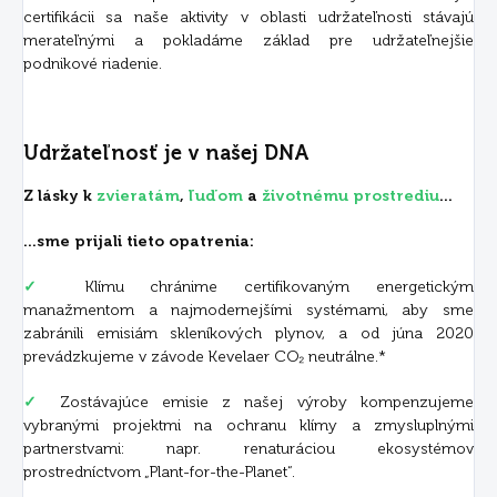
certifikácii sa naše aktivity v oblasti udržateľnosti stávajú
merateľnými a pokladáme základ pre udržateľnejšie
podnikové riadenie.
Udržateľnosť je v našej DNA
Z lásky k
zvieratám
,
ľuďom
a
životnému prostrediu
...
...sme prijali tieto opatrenia:
✓
Klímu chránime certifikovaným energetickým
manažmentom a najmodernejšími systémami, aby sme
zabránili emisiám skleníkových plynov, a od júna 2020
prevádzkujeme v závode Kevelaer CO₂ neutrálne.*
✓
Zostávajúce emisie z našej výroby kompenzujeme
vybranými projektmi na ochranu klímy a zmysluplnými
partnerstvami: napr. renaturáciou ekosystémov
prostredníctvom „Plant-for-the-Planet“.