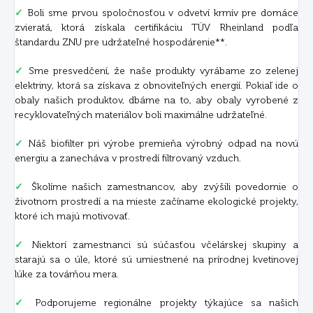
✓
Boli sme prvou spoločnosťou v odvetví krmív pre domáce
zvieratá, ktorá získala certifikáciu TÜV Rheinland podľa
štandardu ZNU pre udržateľné hospodárenie**.
✓
Sme presvedčení, že naše produkty vyrábame zo zelenej
elektriny, ktorá sa získava z obnoviteľných energií. Pokiaľ ide o
obaly našich produktov, dbáme na to, aby obaly vyrobené z
recyklovateľných materiálov boli maximálne udržateľné.
✓
Náš biofilter pri výrobe premieňa výrobný odpad na novú
energiu a zanecháva v prostredí filtrovaný vzduch.
✓
Školíme našich zamestnancov, aby zvýšili povedomie o
životnom prostredí a na mieste začíname ekologické projekty,
ktoré ich majú motivovať.
✓
Niektorí zamestnanci sú súčasťou včelárskej skupiny a
starajú sa o úle, ktoré sú umiestnené na prírodnej kvetinovej
lúke za továrňou mera.
✓
Podporujeme regionálne projekty týkajúce sa našich