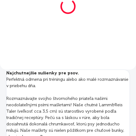
Mera Taler jahňacie s
Mera Taler jahňacie s
ryžou 2x10 kg
ryžou 1 kg
€81
€6,98
Do košíka
Do košíka
Najchutnejšie sušienky pre psov.
Perfektná odmena pri tréningu alebo ako malé rozmaznávanie
v priebehu dňa.
Rozmaznávajte svojho štvornohého priateľa našimi
neodolateľnými psími maškrtami! Naše chutné Lamm&Reis
Taler (veľkosť cca 3,5 cm) sú starostlivo vyrobené podľa
tradičnej receptúry. Pečú sa s láskou v rúre, aby bola
dosiahnutá dokonalá chrumkavosť, ktorú psy jednoducho
milujú. Naše maškrty sú nielen pôžitkom pre chuťové bunky,