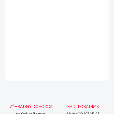
−
+
Pridať do košíka
DETAILNÉ INFORMÁCIE
Súvisiace produkty
Mera Taler jahňacie s ryžou 2x10 kg
Mera Taler jahňacie s ryžou 1 kg
OPÝTAŤ SA
VÝHRADNÝ DOVOZCA
RADI PORADÍME
pre Česko a Slovensko
Volajte +420 603 142 041