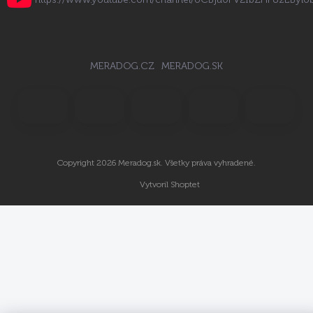
MERADOG.CZ
MERADOG.SK
Copyright 2026
Meradog.sk
. Všetky práva vyhradené.
Vytvoril Shoptet