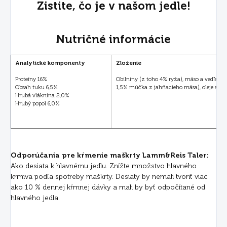
Zistite, čo je v našom jedle!
Nutričné informácie
Analytické komponenty
Zloženie
Proteíny 16%
Obilniny (z toho 4% ryža), m
äso a vedľajši
Obsah tuku 6,5%
1,5% múčka z jahňacieho m
äsa), oleje a t
Hrubá vláknina 2,0%
Hrubý popol 6,0%
Odporúčania pre kŕmenie maškrty Lamm&Reis Taler:
Ako desiata k hlavnému jedlu. Znížte množstvo hlavného
krmiva podľa spotreby maškrty. Desiaty by nemali tvoriť viac
ako 10 % dennej kŕmnej dávky a mali by byť odpočítané od
hlavného jedla.