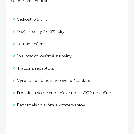
ale aj zdravou voľbou.
✔
Veľkosť: 3,5 cm
✔
16% proteíny / 6,5% tuky
✔
Jemne pečené
✔
Iba vysoko kvalitné suroviny
✔
Tradičná receptúra
✔
Výroba podľa potravinového štandardu
✔
Produkcia so zelenou elektrinou - CO2 neutrálne
✔
Bez umelých aróm a konzervantov