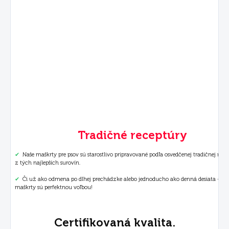
Tradičné receptúry
✔
Naše maškrty pre psov sú starostlivo pripravované podľa osvedčenej tradičnej rece
z tých najlepších surovín.
✔
Či už ako odmena po dlhej prechádzke alebo jednoducho ako denná desiata – na
maškrty sú perfektnou voľbou!
Certifikovaná kvalita.