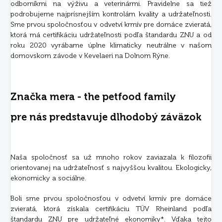
odborníkmi na výživu a veterinármi. Pravidelne sa tiež
podrobujeme najprísnejším kontrolám kvality a udržateľnosti.
Sme prvou spoločnosťou v odvetví krmív pre domáce zvieratá,
ktorá má certifikáciu udržateľnosti podľa štandardu ZNU a od
roku 2020 vyrábame úplne klimaticky neutrálne v našom
domovskom závode v Kevelaeri na Dolnom Rýne.
Značka mera - the petfood family
pre nás predstavuje dlhodobý záväzok
Naša spoločnosť sa už mnoho rokov zaviazala k filozofii
orientovanej na udržateľnosť s najvyššou kvalitou. Ekologicky,
ekonomicky a sociálne.
Boli sme prvou spoločnosťou v odvetví krmív pre domáce
zvieratá, ktorá získala certifikáciu TÜV Rheinland podľa
štandardu ZNU pre udržateľné ekonomiky*. Vďaka tejto