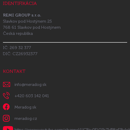
IDENTIFIKÁCIA
REMI GROUP s.r.o.
Slavkov pod Hostýnem 25
768 61 Slavkov pod Hostýnem
Česká republika
IČ: 269 32 377
DIČ: CZ26932377
KONTAKT
info
@
meradog.sk
+420 603 142 041
Meradog.sk
meradog.cz
https://www.youtube.com/channel/UCBju0FV2IbZHP8zEByl